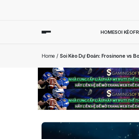
HOME
SOI KÈO
FR
Home
Soi Kèo Dự Đoán: Frosinone vs B