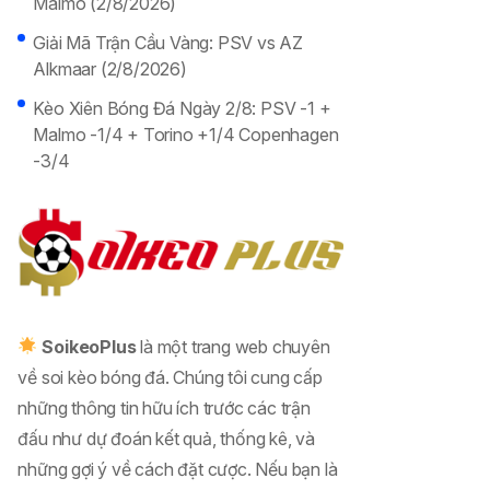
Malmo (2/8/2026)
Giải Mã Trận Cầu Vàng: PSV vs AZ
Alkmaar (2/8/2026)
Kèo Xiên Bóng Đá Ngày 2/8: PSV -1 +
Malmo -1/4 + Torino +1/4 Copenhagen
-3/4
SoikeoPlus
là một trang web chuyên
về soi kèo bóng đá. Chúng tôi cung cấp
những thông tin hữu ích trước các trận
đấu như dự đoán kết quả, thống kê, và
những gợi ý về cách đặt cược. Nếu bạn là