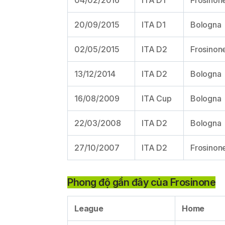
04/02/2016
ITA D1
Frosinon
20/09/2015
ITA D1
Bologna
02/05/2015
ITA D2
Frosinon
13/12/2014
ITA D2
Bologna
16/08/2009
ITA Cup
Bologna
22/03/2008
ITA D2
Bologna
27/10/2007
ITA D2
Frosinon
Phong độ gần đây của Frosinone
League
Home