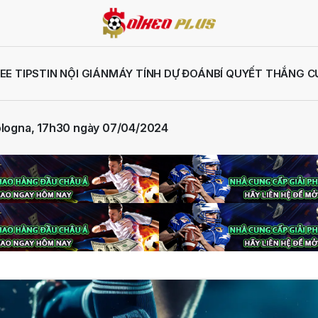
EE TIPS
TIN NỘI GIÁN
MÁY TÍNH DỰ ĐOÁN
BÍ QUYẾT THẮNG 
ologna, 17h30 ngày 07/04/2024