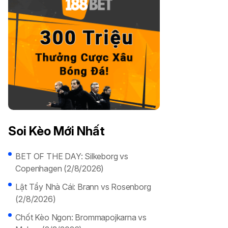
Soi Kèo Mới Nhất
BET OF THE DAY: Silkeborg vs
Copenhagen (2/8/2026)
Lật Tẩy Nhà Cái: Brann vs Rosenborg
(2/8/2026)
Chốt Kèo Ngon: Brommapojkarna vs