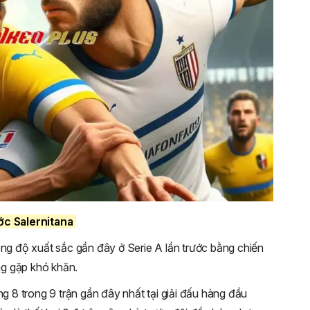
ớc Salernitana
ng độ xuất sắc gần đây ở Serie A lần trước bằng chiến
ng gặp khó khăn.
g 8 trong 9 trận gần đây nhất tại giải đấu hàng đầu