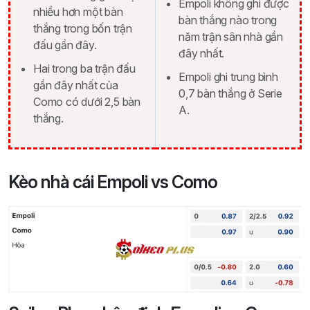
Empoli không ghi được
nhiều hơn một bàn
bàn thắng nào trong
thắng trong bốn trận
năm trận sân nhà gần
đấu gần đây.
đây nhất.
Hai trong ba trận đấu
Empoli ghi trung bình
gần đây nhất của
0,7 bàn thắng ở Serie
Como có dưới 2,5 bàn
A.
thắng.
Kèo nhà cái Empoli vs Como