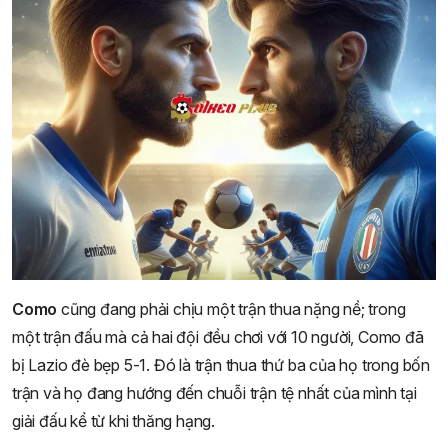
Como
cũng đang phải chịu một trận thua nặng nề; trong
một trận đấu mà cả hai đội đều chơi với 10 người, Como đã
bị Lazio đè bẹp 5-1. Đó là trận thua thứ ba của họ trong bốn
trận và họ đang hướng đến chuỗi trận tệ nhất của mình tại
giải đấu kể từ khi thăng hạng.