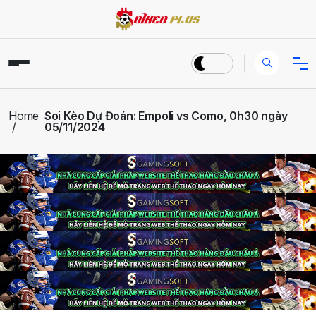
Home
Soi Kèo Dự Đoán: Empoli vs Como, 0h30 ngày
05/11/2024