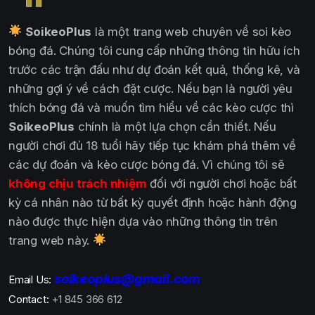
SoikeoPlus
là một trang web chuyên về soi kèo
bóng đá. Chúng tôi cung cấp những thông tin hữu ích
trước các trận đấu như dự đoán kết quả, thống kê, và
những gợi ý về cách đặt cược. Nếu bạn là người yêu
thích bóng đá và muốn tìm hiểu về các kèo cược thì
SoikeoPlus
chính là một lựa chọn cần thiết. Nếu
người chơi đủ 18 tuổi hãy tiếp tục khám phá thêm về
các dự đoán và kèo cược bóng đá. Vì chúng tôi sẽ
không chịu trách nhiệm
đối với người chơi hoặc bất
kỳ cá nhân nào từ bất kỳ quyết định hoặc hành động
nào được thực hiện dựa vào những thông tin trên
trang web này.
soikeoplus@gmail.com
Email Us:
Contact:
+1 845 366 612