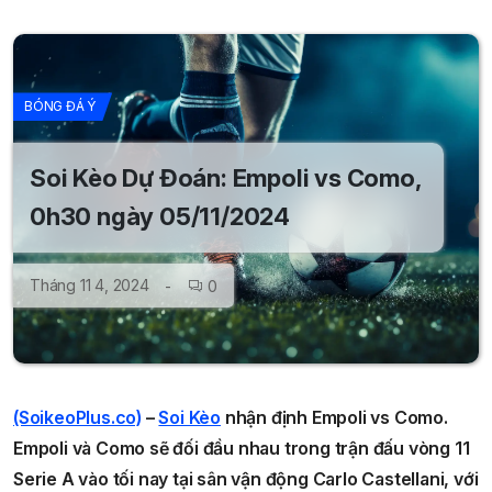
BÓNG ĐÁ Ý
Soi Kèo Dự Đoán: Empoli vs Como,
0h30 ngày 05/11/2024
Tháng 11 4, 2024
0
(SoikeoPlus.co)
–
Soi Kèo
nhận định Empoli vs Como
.
Empoli và Como sẽ đối đầu nhau trong trận đấu vòng 11
Serie A vào tối nay tại sân vận động Carlo Castellani, với