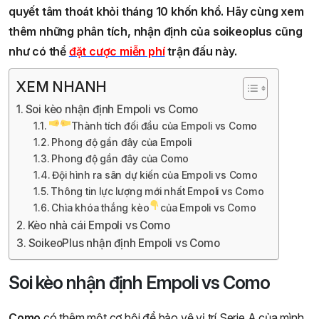
quyết tâm thoát khỏi tháng 10 khốn khổ. Hãy cùng xem
thêm những phân tích, nhận định của soikeoplus cũng
như có thể
đặt cược miễn phí
trận đấu này.
XEM NHANH
Soi kèo nhận định Empoli vs Como
Thành tích đối đầu của Empoli vs Como
Phong độ gần đây của Empoli
Phong độ gần đây của Como
Đội hình ra sân dự kiến của Empoli vs Como
Thông tin lực lượng mới nhất Empoli vs Como
Chìa khóa thắng kèo
của Empoli vs Como
Kèo nhà cái Empoli vs Como
SoikeoPlus nhận định Empoli vs Como
Soi kèo nhận định Empoli vs Como
Como
có thêm một cơ hội để bảo vệ vị trí Serie A của mình