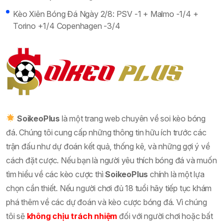
Kèo Xiên Bóng Đá Ngày 2/8: PSV -1 + Malmo -1/4 +
Torino +1/4 Copenhagen -3/4
SoikeoPlus
là một trang web chuyên về soi kèo bóng
đá. Chúng tôi cung cấp những thông tin hữu ích trước các
trận đấu như dự đoán kết quả, thống kê, và những gợi ý về
cách đặt cược. Nếu bạn là người yêu thích bóng đá và muốn
tìm hiểu về các kèo cược thì
SoikeoPlus
chính là một lựa
chọn cần thiết. Nếu người chơi đủ 18 tuổi hãy tiếp tục khám
phá thêm về các dự đoán và kèo cược bóng đá. Vì chúng
tôi sẽ
không chịu trách nhiệm
đối với người chơi hoặc bất