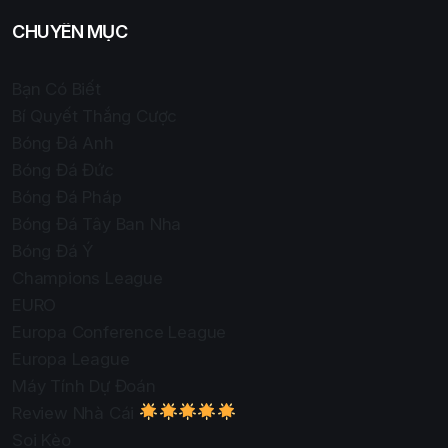
CHUYÊN MỤC
Bạn Có Biết
Bí Quyết Thắng Cược
Bóng Đá Anh
Bóng Đá Đức
Bóng Đá Pháp
Bóng Đá Tây Ban Nha
Bóng Đá Ý
Champions League
EURO
Europa Conference League
Europa League
Máy Tính Dự Đoán
Review Nhà Cái
Soi Kèo