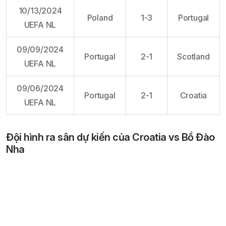
10/13/2024
Poland
1-3
Portugal
UEFA NL
09/09/2024
Portugal
2-1
Scotland
UEFA NL
09/06/2024
Portugal
2-1
Croatia
UEFA NL
Đội hình ra sân dự kiến của Croatia vs Bồ Đào
Nha