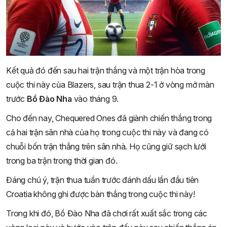
Kết quả đó đến sau hai trận thắng và một trận hòa trong
cuộc thi này của Blazers, sau trận thua 2-1 ở vòng mở màn
trước
Bồ Đào Nha
vào tháng 9.
Cho đến nay, Chequered Ones đã giành chiến thắng trong
cả hai trận sân nhà của họ trong cuộc thi này và đang có
chuỗi bốn trận thắng trên sân nhà. Họ cũng giữ sạch lưới
trong ba trận trong thời gian đó.
Đáng chú ý, trận thua tuần trước đánh dấu lần đầu tiên
Croatia không ghi được bàn thắng trong cuộc thi này!
Trong khi đó, Bồ Đào Nha đã chơi rất xuất sắc trong các