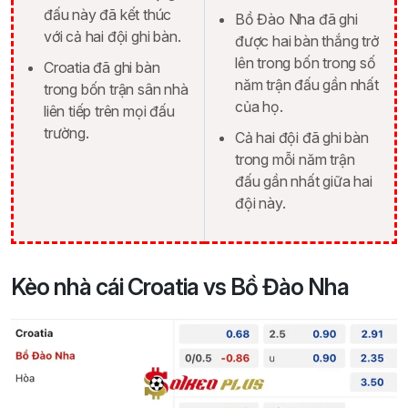
đấu này đã kết thúc
Bồ Đào Nha đã ghi
với cả hai đội ghi bàn.
được hai bàn thắng trở
lên trong bốn trong số
Croatia đã ghi bàn
năm trận đấu gần nhất
trong bốn trận sân nhà
của họ.
liên tiếp trên mọi đấu
trường.
Cả hai đội đã ghi bàn
trong mỗi năm trận
đấu gần nhất giữa hai
đội này.
Kèo nhà cái Croatia vs Bồ Đào Nha