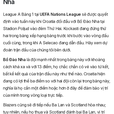
Nha
League A Bảng 1 tại
UEFA Nations League
sẽ được quyết
định vào tuần này khi Croatia đối đầu với Bồ Đào Nha tại
Stadion Poljud vào đêm Thứ Hai. Kockasti đang đứng thứ
hai trong bảng xếp hạng bảng trước khi bước vào vòng đấu
cuối cùng, trong khi A Selecao đang dẫn đầu. Hãy xem dự
đoán trận đấu của chúng tôi bên dưới.
Bồ Đào Nha
là đội mạnh nhất trong bảng này với khoảng
cách khá xa và với 13 điểm, họ chắc chắn có vé vào tứ kết,
bất kể kết quả của trận đấu này như thế nào. Croatia hiện
đang có lợi thế ba điểm so với hai đội còn lại trong bảng này,
nghĩa là họ cần một điểm hoặc hơn ở đây để đảm bảo vị trí
của mình trong vòng loại trực tiếp.
Blazers cũng sẽ đi tiếp nếu Ba Lan và Scotland hòa nhau;
tuy nhiên, nếu họ thua và Scotland đánh bại Ba Lan, vị trí