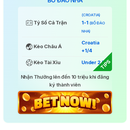
BỒ ĐÀO NHA
(CROATIA)
1-1
Tỷ Số Cả Trận
(BỒ ĐÀO
NHA)
Croatia
Kèo Châu Á
+1/4
TIPS
Kèo Tài Xỉu
Under 2.5
Nhận Thưởng lên đến 10 triệu khi đăng
ký thành viên