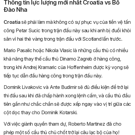
Thông tin lực lượng mới nhất Croatia vs Bồ
Đào Nha
Croatia
sẽ phải làm mà không có sự phục vụ của tiền vệ tấn
công Petar Sucic trong trận đấu này sau khi anh bị đuổi khỏi
sân vì hai thẻ vàng trong trận đấu với Scotland lần trước.
Mario Pasalic hoặc Nikola Vlasic là những cầu thủ có nhiều
khả năng thay thế cầu thủ Dinamo Zagreb ở hàng công,
trong khi Andrej Kramaric của Hoffenheim được kỳ vọng sẽ
tiếp tục dẫn đầu hàng công trong trận đấu này.
Dominik Livakovic và Ante Budimir sẽ đủ điều kiện để trở lại
thi đấu sau khi đã chấp hành xong lệnh cấm, và cầu thủ đầu
tiên gần như chắc chắn sẽ được xếp ngay vào vị trí giữa các
cột dọc thay cho Dominik Kotarski.
Với việc giành quyền tham dự, Roberto Martinez đã cho
phép một số cầu thủ chủ chốt trở lại câu lạc bộ của họ!