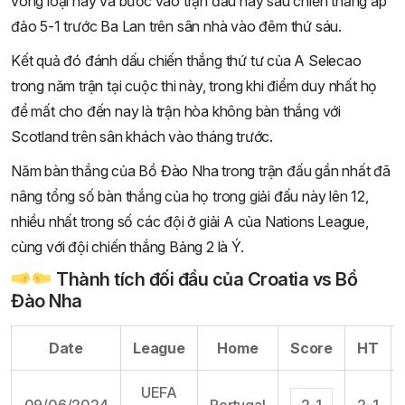
vòng loại này và bước vào trận đấu này sau chiến thắng áp
đảo 5-1 trước Ba Lan trên sân nhà vào đêm thứ sáu.
Kết quả đó đánh dấu chiến thắng thứ tư của A Selecao
trong năm trận tại cuộc thi này, trong khi điểm duy nhất họ
để mất cho đến nay là trận hòa không bàn thắng với
Scotland trên sân khách vào tháng trước.
Năm bàn thắng của Bồ Đào Nha trong trận đấu gần nhất đã
nâng tổng số bàn thắng của họ trong giải đấu này lên 12,
nhiều nhất trong số các đội ở giải A của Nations League,
cùng với đội chiến thắng Bảng 2 là Ý.
Thành tích đối đầu của Croatia vs Bồ
Đào Nha
Date
League
Home
Score
HT
UEFA
09/06/2024
Portugal
2-1
2-1