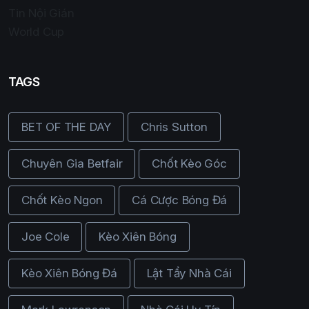
Tin Nội Gián
World Cup
TAGS
BET OF THE DAY
Chris Sutton
Chuyên Gia Betfair
Chốt Kèo Góc
Chốt Kèo Ngon
Cá Cược Bóng Đá
Joe Cole
Kèo Xiên Bóng
Kèo Xiên Bóng Đá
Lật Tẩy Nhà Cái