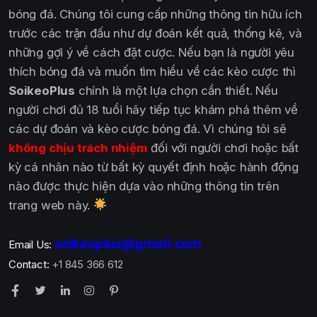
bóng đá. Chúng tôi cung cấp những thông tin hữu ích
trước các trận đấu như dự đoán kết quả, thống kê, và
những gợi ý về cách đặt cược. Nếu bạn là người yêu
thích bóng đá và muốn tìm hiểu về các kèo cược thì
SoikeoPlus
chính là một lựa chọn cần thiết. Nếu
người chơi đủ 18 tuổi hãy tiếp tục khám phá thêm về
các dự đoán và kèo cược bóng đá. Vì chúng tôi sẽ
không chịu trách nhiệm
đối với người chơi hoặc bất
kỳ cá nhân nào từ bất kỳ quyết định hoặc hành động
nào được thực hiện dựa vào những thông tin trên
trang web này.
soikeoplus@gmail.com
Email Us:
Contact:
+1 845 366 612