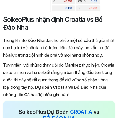
SoikeoPlus nhận định Croatia vs Bồ
Đào Nha
Trong khi Bồ Đào Nha đã cho phép một số cầu thủ giỏi nhất
của họ trở về câu lạc bộ trước trận đấu này, họ vẫn có đủ
hỏa lực trong đội hình để phá vỡ mọi hàng phòng ngự.
Tuy nhiên, với những thay đổi do Martinez thực hiện, Croatia
sẽ tự tin hơn và họ sẽ biết rằng ghi bàn thắng đầu tiên trong
cuộc thi này sẽ rất quan trọng để giữ vững số phận vòng
loại trong tay họ.
Dự đoán Croatia vs Bồ Đào Nha của
chúng tôi: Cả hai đội đều ghi bàn!
SoikeoPlus Dự Đoán
CROATIA
vs