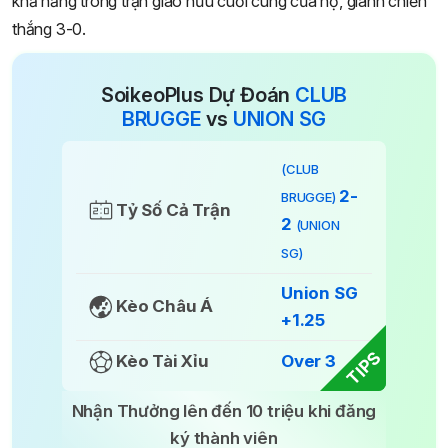
khả năng trong trận giao hữu cuối cùng của họ, giành chiến
thắng 3-0.
SoikeoPlus Dự Đoán
CLUB
BRUGGE
vs
UNION SG
(CLUB
2-
BRUGGE)
Tỷ Số Cả Trận
2
(UNION
SG)
Union SG
Kèo Châu Á
+1.25
TIPS
Kèo Tài Xỉu
Over 3
Nhận Thưởng lên đến 10 triệu khi đăng
ký thành viên