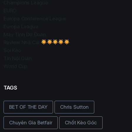
Champions League
EURO
Europa Conference League
Europa League
Máy Tính Dự Đoán
Review Nhà Cái
Soi Kèo
Tin Nội Gián
World Cup
TAGS
BET OF THE DAY
Chris Sutton
Chuyên Gia Betfair
Chốt Kèo Góc