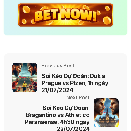
Previous Post
Soi Kèo Dự Đoán: Dukla
Prague vs Plzen, 1h ngày
21/07/2024
Next Post
Soi Kèo Dự Đoán:
Bragantino vs Athletico
Paranaense, 4h30 ngày
22/07/2024