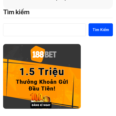
Tìm kiếm
Tìm Kiếm