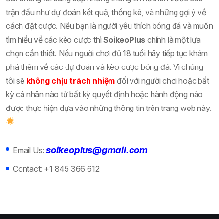
trận đấu như dự đoán kết quả, thống kê, và những gợi ý về
cách đặt cược. Nếu bạn là người yêu thích bóng đá và muốn
tìm hiểu về các kèo cược thì
SoikeoPlus
chính là một lựa
chọn cần thiết. Nếu người chơi đủ 18 tuổi hãy tiếp tục khám
phá thêm về các dự đoán và kèo cược bóng đá. Vì chúng
tôi sẽ
không chịu trách nhiệm
đối với người chơi hoặc bất
kỳ cá nhân nào từ bất kỳ quyết định hoặc hành động nào
được thực hiện dựa vào những thông tin trên trang web này.
soikeoplus@gmail.com
Email Us:
Contact:
+1 845 366 612