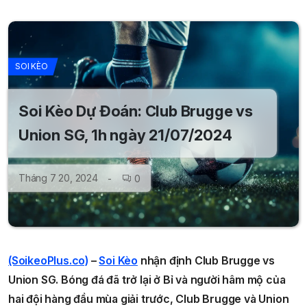
SOI KÈO
Soi Kèo Dự Đoán: Club Brugge vs
Union SG, 1h ngày 21/07/2024
Tháng 7 20, 2024
0
(SoikeoPlus.co)
–
Soi Kèo
nhận định Club Brugge vs
Union SG
. Bóng đá đã trở lại ở Bỉ và người hâm mộ của
hai đội hàng đầu mùa giải trước, Club Brugge và Union