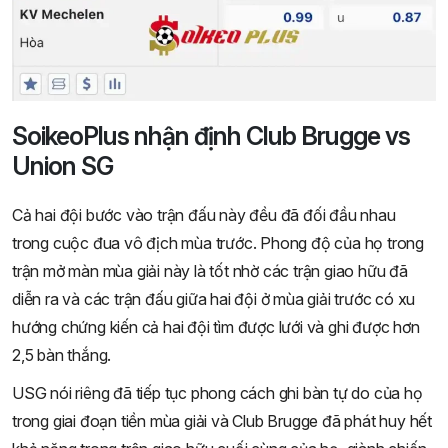
SoikeoPlus nhận định Club Brugge vs
Union SG
Cả hai đội bước vào trận đấu này đều đã đối đầu nhau
trong cuộc đua vô địch mùa trước. Phong độ của họ trong
trận mở màn mùa giải này là tốt nhờ các trận giao hữu đã
diễn ra và các trận đấu giữa hai đội ở mùa giải trước có xu
hướng chứng kiến ​​cả hai đội tìm được lưới và ghi được hơn
2,5 bàn thắng.
USG nói riêng đã tiếp tục phong cách ghi bàn tự do của họ
trong giai đoạn tiền mùa giải và Club Brugge đã phát huy hết