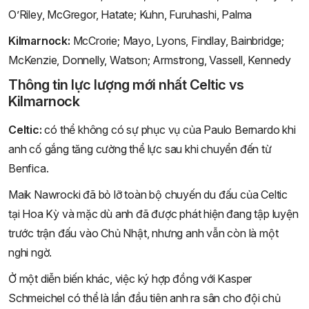
O’Riley, McGregor, Hatate; Kuhn, Furuhashi, Palma
Kilmarnock:
McCrorie; Mayo, Lyons, Findlay, Bainbridge;
McKenzie, Donnelly, Watson; Armstrong, Vassell, Kennedy
Thông tin lực lượng mới nhất Celtic vs
Kilmarnock
Celtic:
có thể không có sự phục vụ của Paulo Bernardo khi
anh cố gắng tăng cường thể lực sau khi chuyển đến từ
Benfica.
Maik Nawrocki đã bỏ lỡ toàn bộ chuyến du đấu của Celtic
tại Hoa Kỳ và mặc dù anh đã được phát hiện đang tập luyện
trước trận đấu vào Chủ Nhật, nhưng anh vẫn còn là một
nghi ngờ.
Ở một diễn biến khác, việc ký hợp đồng với Kasper
Schmeichel có thể là lần đầu tiên anh ra sân cho đội chủ