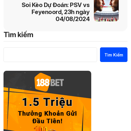
Soi Kèo Dự Đoán: PSV vs
Feyenoord, 23h ngày
04/08/2024
Tìm kiếm
Tìm Kiếm