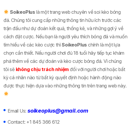
SoikeoPlus
là một trang web chuyên về soi kèo bóng
đá. Chúng tôi cung cấp những thông tin hữu ích trước các
trận đấu như dự đoán kết quả, thống kê, và những gợi ý về
cách đặt cược. Nếu bạn là người yêu thích bóng đá và muốn
tìm hiểu về các kèo cược thì
SoikeoPlus
chính là một lựa
chọn cần thiết. Nếu người chơi đủ 18 tuổi hãy tiếp tục khám
phá thêm về các dự đoán và kèo cược bóng đá. Vì chúng
tôi sẽ
không chịu trách nhiệm
đối với người chơi hoặc bất
kỳ cá nhân nào từ bất kỳ quyết định hoặc hành động nào
được thực hiện dựa vào những thông tin trên trang web này.
soikeoplus@gmail.com
Email Us:
Contact:
+1 845 366 612