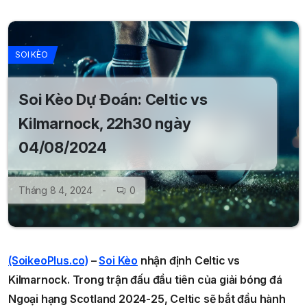
SOI KÈO
Soi Kèo Dự Đoán: Celtic vs
Kilmarnock, 22h30 ngày
04/08/2024
Tháng 8 4, 2024
0
(SoikeoPlus.co)
–
Soi Kèo
nhận định Celtic vs
Kilmarnock
. Trong trận đấu đầu tiên của giải bóng đá
Ngoại hạng Scotland 2024-25, Celtic sẽ bắt đầu hành