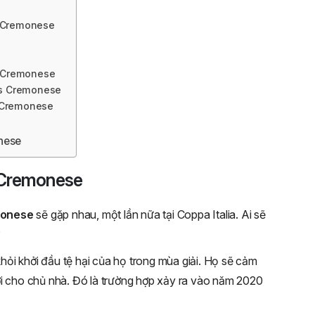
vs Cremonese
vs Cremonese
 vs Cremonese
s Cremonese
onese
s Cremonese
monese
sẽ gặp nhau, một lần nữa tại Coppa Italia. Ai sẽ
?
hỏi khởi đầu tệ hại của họ trong mùa giải. Họ sẽ cảm
lợi cho chủ nhà. Đó là trường hợp xảy ra vào năm 2020