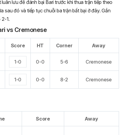
uân lưu để đánh bại Bari trước khi thua trận tiếp theo
 sau đó và tiếp tục chuỗi ba trận bất bại ở đây. Gần
 2-1.
iari vs Cremonese
Score
HT
Corner
Away
1-0
0-0
5-6
Cremonese
1-0
0-0
8-2
Cremonese
me
Score
Away