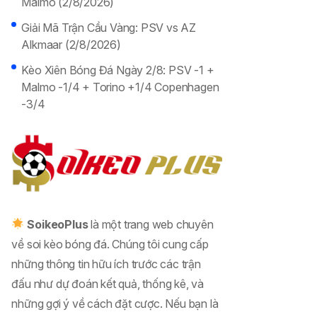
Malmo (2/8/2026)
Giải Mã Trận Cầu Vàng: PSV vs AZ
Alkmaar (2/8/2026)
Kèo Xiên Bóng Đá Ngày 2/8: PSV -1 +
Malmo -1/4 + Torino +1/4 Copenhagen
-3/4
SoikeoPlus
là một trang web chuyên
về soi kèo bóng đá. Chúng tôi cung cấp
những thông tin hữu ích trước các trận
đấu như dự đoán kết quả, thống kê, và
những gợi ý về cách đặt cược. Nếu bạn là