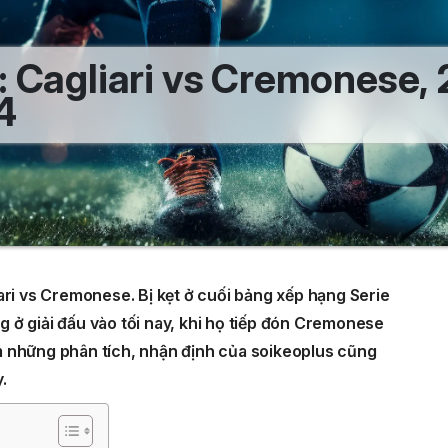
: Cagliari vs Cremonese,
4
ari vs Cremonese
. Bị kẹt ở cuối bảng xếp hạng Serie
ắng ở giải đấu vào tối nay, khi họ tiếp đón Cremonese
m những phân tích, nhận định của soikeoplus cũng
.