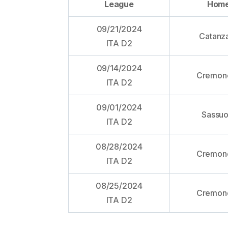
League
Hom
09/21/2024
Catanz
ITA D2
09/14/2024
Cremon
ITA D2
09/01/2024
Sassuo
ITA D2
08/28/2024
Cremon
ITA D2
08/25/2024
Cremon
ITA D2