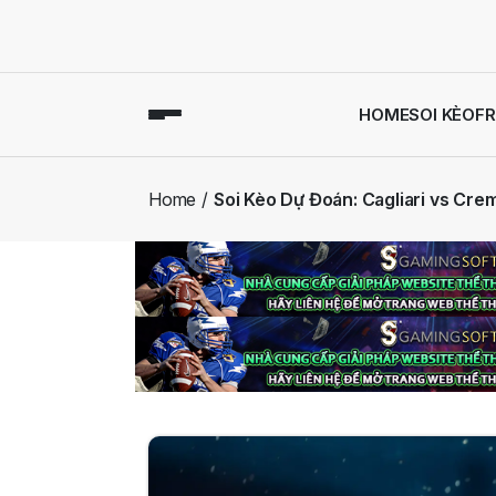
HOME
SOI KÈO
FR
Home
Soi Kèo Dự Đoán: Cagliari vs C