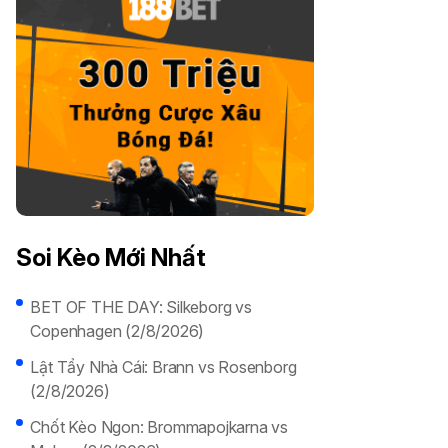
Soi Kèo Mới Nhất
BET OF THE DAY: Silkeborg vs
Copenhagen (2/8/2026)
Lật Tẩy Nhà Cái: Brann vs Rosenborg
(2/8/2026)
Chốt Kèo Ngon: Brommapojkarna vs