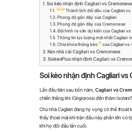
Soi kèo nhận định Cagliari vs Cremonese
Thành tích đối đầu của Cagliari 
Phong độ gần đây của Cagliari
Phong độ gần đây của Cremonese
Đội hình ra sân dự kiến của Cagliari 
Thông tin lực lượng mới nhất Cagliari
Chìa khóa thắng kèo
của Cagliari v
Kèo nhà cái Cagliari vs Cremonese
SoikeoPlus nhận định Cagliari vs Crem
Soi kèo nhận định Cagliari v
Lần đầu tiên sau bốn năm,
Cagliari và Cre
chiến thắng khi IGrigiorossi đến thăm Isolani
Chủ nhà Cagliari đang hy vọng có thể thoát k
thấy thoải mái khi trận đấu này phần lớn có 
khi họ đối đầu lần cuối.