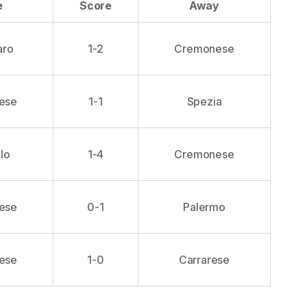
e
Score
Away
aro
1-2
Cremonese
ese
1-1
Spezia
lo
1-4
Cremonese
ese
0-1
Palermo
ese
1-0
Carrarese