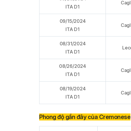
Cagl
ITA D1
09/15/2024
Cagl
ITA D1
08/31/2024
Lec
ITA D1
08/26/2024
Cagl
ITA D1
08/19/2024
Cagl
ITA D1
Phong độ gần đây của Cremonese