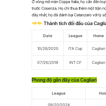
Ở vòng mở màn Coppa Italia, họ cần đến loạt l
trước Cosenza. Họ chỉ thua thêm một trận nữa
đây nhất, họ đã đánh bại Catanzaro với tỷ số
Thành tích đối đầu của Cagl
Date
League
Home
10/28/2020
ITA Cup
Cagliari
07/26/2018
INT CF
Cagliari
Phong độ gần đây của Cagliari
League
Ho
09/20/2024