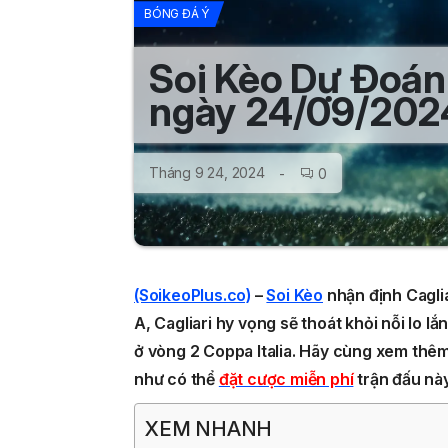
BÓNG ĐÁ Ý
Soi Kèo Dự Đoán
ngày 24/09/202
Tháng 9 24, 2024
0
(SoikeoPlus.co)
–
Soi Kèo
nhận định Cagli
A, Cagliari hy vọng sẽ thoát khỏi nỗi lo l
ở vòng 2 Coppa Italia. Hãy cùng xem thê
như có thể
đặt cược miễn phí
trận đấu này
XEM NHANH