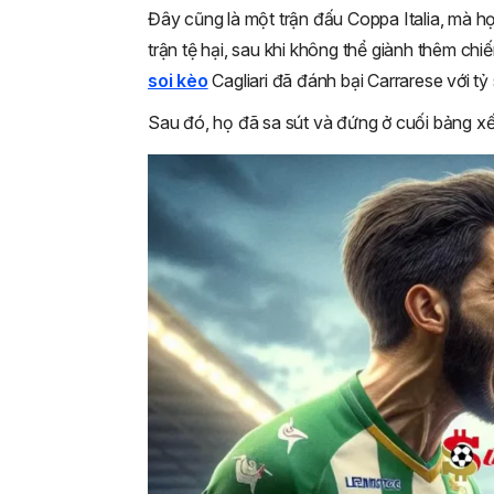
Đây cũng là một trận đấu Coppa Italia, mà h
trận tệ hại, sau khi không thể giành thêm c
soi kèo
Cagliari đã đánh bại Carrarese với tỷ
Sau đó, họ đã sa sút và đứng ở cuối bảng xếp