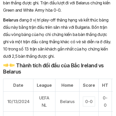
bàn thắng được ghi. Trận đấu lượt đi với Belarus chứng kiến ​​
Green and White Army hòa 0-0.
Belarus
đang ở vị trí play-off thăng hạng và kết thúc bảng
đấu này bằng trận đấu trên sân nhà với Bulgaria. Bốn trận
đấu vòng bảng của họ chỉ chứng kiến ​​ba bàn thắng được
ghi và một trận đấu căng thẳng khác có vẻ sẽ diễn ra ở đây.
10 trong số 13 trận sân khách gần nhất của họ chứng kiến ​​
dưới 2,5 bàn thắng được ghi.
Thành tích đối đầu của Bắc Ireland vs
Belarus
Date
League
Home
Score
HT
UEFA
0-
10/13/2024
Belarus
0-0
NL
0