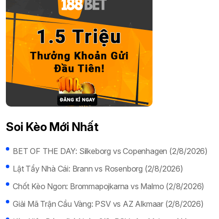
Soi Kèo Mới Nhất
BET OF THE DAY: Silkeborg vs Copenhagen (2/8/2026)
Lật Tẩy Nhà Cái: Brann vs Rosenborg (2/8/2026)
Chốt Kèo Ngon: Brommapojkarna vs Malmo (2/8/2026)
Giải Mã Trận Cầu Vàng: PSV vs AZ Alkmaar (2/8/2026)