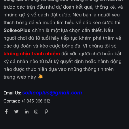
trước các trận đấu như dự đoán kết quả, thống kê, và
những gợi ý về cách đặt cược. Nếu bạn là người yêu
thích bóng đá và muốn tìm hiểu về các kèo cược thì
SoikeoPlus
chính là một lựa chọn cần thiết. Nếu
người chơi đủ 18 tuổi hãy tiếp tục khám phá thêm về
các dự đoán và kèo cược bóng đá. Vì chúng tôi sẽ
không chịu trách nhiệm
đối với người chơi hoặc bất
kỳ cá nhân nào từ bất kỳ quyết định hoặc hành động
nào được thực hiện dựa vào những thông tin trên
trang web này.
soikeoplus@gmail.com
Email Us:
Contact:
+1 845 366 612