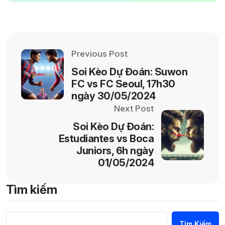
Previous Post
Soi Kèo Dự Đoán: Suwon
FC vs FC Seoul, 17h30
ngày 30/05/2024
Next Post
Soi Kèo Dự Đoán:
Estudiantes vs Boca
Juniors, 6h ngày
01/05/2024
Tìm kiếm
Tìm Kiếm