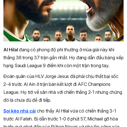
Al Hilal
đang có phong độ phi thường ở mùa giải này khi
thắng 36 trong 37 trận gần nhất. Họ đang dẫn đầu bảng xếp
hạng Saudi League 9 điểm khi còn một trận trong tay.
Đoàn quân của HLV Jorge Jesus đã phải chịu thất bại sốc
2-4 trước Al Ain ở trận bán kết lượt đi AFC Champions
League. Họ trở về sân nhà với chiến thắng 2-1 nhưng chừng
đó là chưa đủ để đi tiếp.
Soi kèo nhà cái
cho thấy Al Hilal vừa có chiến thắng 3-1
trước Al Fateh. Bị dẫn trước 1-0 ở phút 57, Michael gỡ hòa
trước quả phạt đền của Rúben Neves và pha lập công của