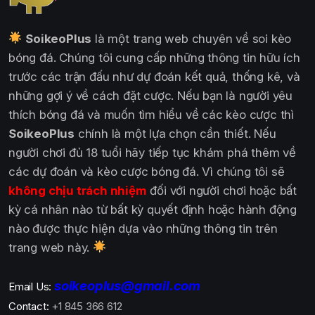
SoikeoPlus
là một trang web chuyên về soi kèo
bóng đá. Chúng tôi cung cấp những thông tin hữu ích
trước các trận đấu như dự đoán kết quả, thống kê, và
những gợi ý về cách đặt cược. Nếu bạn là người yêu
thích bóng đá và muốn tìm hiểu về các kèo cược thì
SoikeoPlus
chính là một lựa chọn cần thiết. Nếu
người chơi đủ 18 tuổi hãy tiếp tục khám phá thêm về
các dự đoán và kèo cược bóng đá. Vì chúng tôi sẽ
không chịu trách nhiệm
đối với người chơi hoặc bất
kỳ cá nhân nào từ bất kỳ quyết định hoặc hành động
nào được thực hiện dựa vào những thông tin trên
trang web này.
soikeoplus@gmail.com
Email Us:
Contact:
+1 845 366 612