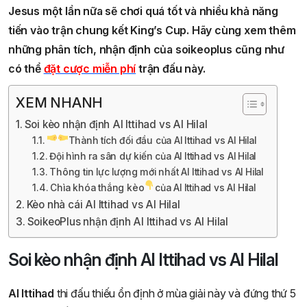
Jesus một lần nữa sẽ chơi quá tốt và nhiều khả năng
tiến vào trận chung kết King’s Cup. Hãy cùng xem thêm
những phân tích, nhận định của soikeoplus cũng như
có thể
đặt cược miễn phí
trận đấu này.
XEM NHANH
Soi kèo nhận định Al Ittihad vs Al Hilal
Thành tích đối đầu của Al Ittihad vs Al Hilal
Đội hình ra sân dự kiến của Al Ittihad vs Al Hilal
Thông tin lực lượng mới nhất Al Ittihad vs Al Hilal
Chìa khóa thắng kèo
của Al Ittihad vs Al Hilal
Kèo nhà cái Al Ittihad vs Al Hilal
SoikeoPlus nhận định Al Ittihad vs Al Hilal
Soi kèo nhận định Al Ittihad vs Al Hilal
Al Ittihad
thi đấu thiếu ổn định ở mùa giải này và đứng thứ 5