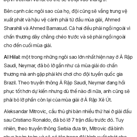
Bên cạnh các ngôi sao của họ, đội cũng sẽ vắng trung vệ
xuất phát và hậu vệ cánh phải từ đầu mùa giải, Ahmed
Sharahili và Ahmed Bamasud. Cả hai đều phải ngồi ngoài vì
chấn thương dây chằng chéo trước và sẽ phải ngồi ngoài
cho đến cuối mùa giải.
Al Hilal
: một trong những ngôi sao lớn nhất hiện nay ở Ả Rập
Saudi, Neymar, đã bỏ lỡ gần như cả mùa giải do chấn
thương mà anh gặp phải khi chơi cho đội tuyển quốc gia
Brazil. Theo truyền thông Ả Rập Saudi, Neymar đang hồi
phục tốt hơn dự kiến nhưng dù thế nào đi nữa, anh cũng sẽ
phải bỏ lỡ phần còn lại của mùa giải ở Ả Rập Xê Út.
Aleksandar Mitrovic, cầu thủ ghi bàn nhiều thứ hai ở giải đấu
sau Cristiano Ronaldo, đã bỏ lỡ 7 trận đấu trước đó. Tuy
nhiên, theo truyền thông Serbia đưa tin, Mitrovic đã bình