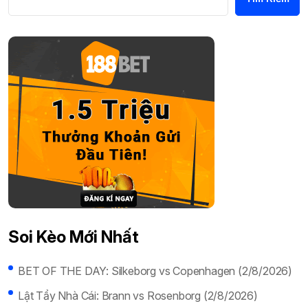
Soi Kèo Mới Nhất
BET OF THE DAY: Silkeborg vs Copenhagen (2/8/2026)
Lật Tẩy Nhà Cái: Brann vs Rosenborg (2/8/2026)