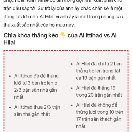
phục hoàn toàn và sẽ có tên trong đội hình xuất phát cho
trận đấu sắp tới. Sự trở lại của anh ấy chắc chắn sẽ là một
động lực lớn cho Al Hilal, vì anh ấy là một trong những cầu
thủ xuất sắc nhất của họ mùa này.
Chìa khóa thắng kèo
của Al Ittihad vs Al
Hilal
Al Hilal đã ghi từ 2 bàn
thắng trở lên trong tất
Al Ittihad đã để thủng
cả 19 trận gần nhất
lưới từ 3 bàn trở lên ở
Al Hilal đã thắng 19
2/3 trận sân nhà gần
trong 20 trận gần nhất
nhất
Al Hilal đã không để
Al Ittihad thua 2/3 trận
thủng lưới trong 10 trên
sân nhà gần nhất
17 trận sân khách gần
nhất