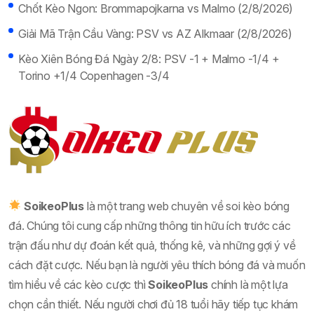
Chốt Kèo Ngon: Brommapojkarna vs Malmo (2/8/2026)
Giải Mã Trận Cầu Vàng: PSV vs AZ Alkmaar (2/8/2026)
Kèo Xiên Bóng Đá Ngày 2/8: PSV -1 + Malmo -1/4 +
Torino +1/4 Copenhagen -3/4
SoikeoPlus
là một trang web chuyên về soi kèo bóng
đá. Chúng tôi cung cấp những thông tin hữu ích trước các
trận đấu như dự đoán kết quả, thống kê, và những gợi ý về
cách đặt cược. Nếu bạn là người yêu thích bóng đá và muốn
tìm hiểu về các kèo cược thì
SoikeoPlus
chính là một lựa
chọn cần thiết. Nếu người chơi đủ 18 tuổi hãy tiếp tục khám