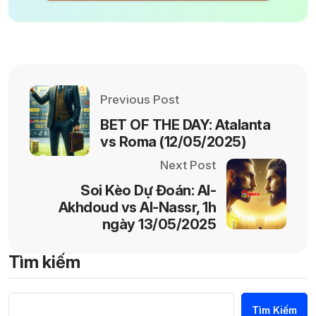
Previous Post
BET OF THE DAY: Atalanta
vs Roma (12/05/2025)
Next Post
Soi Kèo Dự Đoán: Al-
Akhdoud vs Al-Nassr, 1h
ngày 13/05/2025
Tìm kiếm
Tìm Kiếm