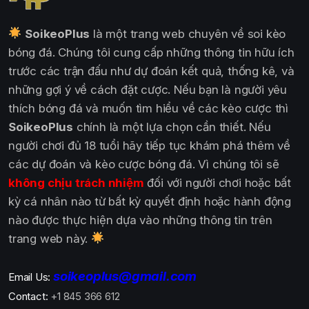
SoikeoPlus
là một trang web chuyên về soi kèo
bóng đá. Chúng tôi cung cấp những thông tin hữu ích
trước các trận đấu như dự đoán kết quả, thống kê, và
những gợi ý về cách đặt cược. Nếu bạn là người yêu
thích bóng đá và muốn tìm hiểu về các kèo cược thì
SoikeoPlus
chính là một lựa chọn cần thiết. Nếu
người chơi đủ 18 tuổi hãy tiếp tục khám phá thêm về
các dự đoán và kèo cược bóng đá. Vì chúng tôi sẽ
không chịu trách nhiệm
đối với người chơi hoặc bất
kỳ cá nhân nào từ bất kỳ quyết định hoặc hành động
nào được thực hiện dựa vào những thông tin trên
trang web này.
soikeoplus@gmail.com
Email Us:
Contact:
+1 845 366 612