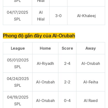
SPL
Hilal
04/17/2025
Al
3-0
Al-Khaleej
SPL
Hilal
Phong độ gần đây của Al-Orubah
League
Home
Score
Away
05/01/2025
Al-Riyadh
2-4
Al-Orubah
SPL
04/24/2025
Al-Orubah
2-2
Al-Feiha
SPL
04/19/2025
Al-Orubah
0-4
Al Raed
SPL