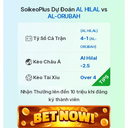
SoikeoPlus Dự Đoán
AL HILAL
vs
AL-ORUBAH
(AL HILAL)
4-1
Tỷ Số Cả Trận
(AL-
ORUBAH)
Al Hilal
Kèo Châu Á
-2.5
TIPS
Kèo Tài Xỉu
Over 4
Nhận Thưởng lên đến 10 triệu khi đăng
ký thành viên