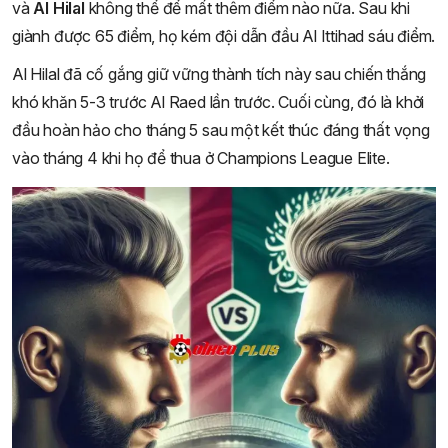
và
Al Hilal
không thể để mất thêm điểm nào nữa. Sau khi
giành được 65 điểm, họ kém đội dẫn đầu Al Ittihad sáu điểm.
Al Hilal đã cố gắng giữ vững thành tích này sau chiến thắng
khó khăn 5-3 trước Al Raed lần trước. Cuối cùng, đó là khởi
đầu hoàn hảo cho tháng 5 sau một kết thúc đáng thất vọng
vào tháng 4 khi họ để thua ở Champions League Elite.