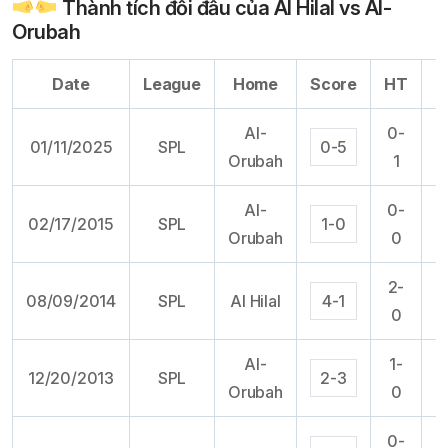
Thành tích đối đầu của Al Hilal vs Al-
Orubah
Date
League
Home
Score
HT
C
Al-
0-
01/11/2025
SPL
0-5
Orubah
1
Al-
0-
02/17/2015
SPL
1-0
Orubah
0
2-
08/09/2014
SPL
Al Hilal
4-1
0
Al-
1-
12/20/2013
SPL
2-3
Orubah
0
0-