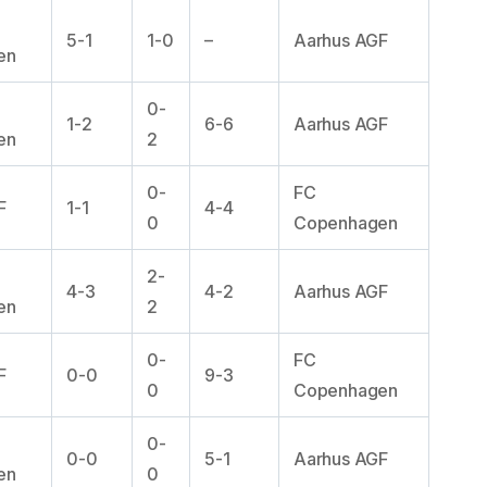
5-1
1-0
–
Aarhus AGF
en
0-
1-2
6-6
Aarhus AGF
en
2
0-
FC
F
1-1
4-4
0
Copenhagen
2-
4-3
4-2
Aarhus AGF
en
2
0-
FC
F
0-0
9-3
0
Copenhagen
0-
0-0
5-1
Aarhus AGF
en
0