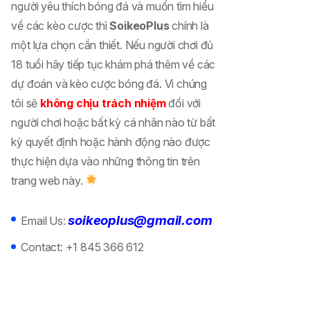
người yêu thích bóng đá và muốn tìm hiểu
về các kèo cược thì
SoikeoPlus
chính là
một lựa chọn cần thiết. Nếu người chơi đủ
18 tuổi hãy tiếp tục khám phá thêm về các
dự đoán và kèo cược bóng đá. Vì chúng
tôi sẽ
không chịu trách nhiệm
đối với
người chơi hoặc bất kỳ cá nhân nào từ bất
kỳ quyết định hoặc hành động nào được
thực hiện dựa vào những thông tin trên
trang web này.
soikeoplus@gmail.com
Email Us:
Contact:
+1 845 366 612