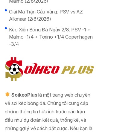
Malmo (2/8/2026)
Giải Mã Trận Cầu Vàng: PSV vs AZ
Alkmaar (2/8/2026)
Kèo Xiên Bóng Đá Ngày 2/8: PSV -1 +
Malmo -1/4 + Torino +1/4 Copenhagen
-3/4
SoikeoPlus
là một trang web chuyên
về soi kèo bóng đá. Chúng tôi cung cấp
những thông tin hữu ích trước các trận
đấu như dự đoán kết quả, thống kê, và
những gợi ý về cách đặt cược. Nếu bạn là