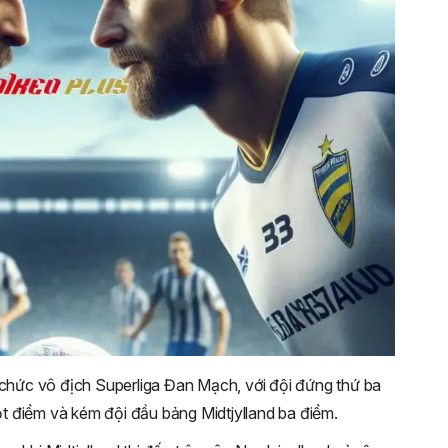
h chức vô địch Superliga Đan Mạch, với đội đứng thứ ba
ột điểm và kém đội đầu bảng Midtjylland ba điểm.