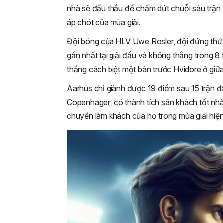
nhà sẽ đấu thầu để chấm dứt chuỗi sáu trận 
áp chót của mùa giải.
Đội bóng của HLV Uwe Rosler, đội đứng thứ 
gần nhất tại giải đấu và không thắng trong 8
thắng cách biệt một bàn trước Hvidore ở giữ
Aarhus chỉ giành được 19 điểm sau 15 trận đ
Copenhagen có thành tích sân khách tốt nhất
chuyến làm khách của họ trong mùa giải hiện 