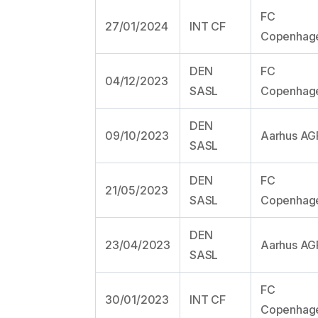
FC
27/01/2024
INT CF
Copenhag
DEN
FC
04/12/2023
SASL
Copenhag
DEN
09/10/2023
Aarhus AG
SASL
DEN
FC
21/05/2023
SASL
Copenhag
DEN
23/04/2023
Aarhus AG
SASL
FC
30/01/2023
INT CF
Copenhag