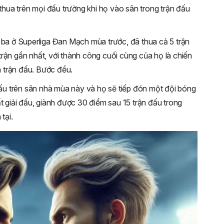
thua trên mọi đấu trường khi họ vào sân trong trận đấu
ba ở Superliga Đan Mạch mùa trước, đã thua cả 5 trận
 trận gần nhất, với thành công cuối cùng của họ là chiến
a trận đấu. Bước đều.
ấu trên sân nhà mùa này và họ sẽ tiếp đón một đội bóng
 giải đấu, giành được 30 điểm sau 15 trận đấu trong
tại.