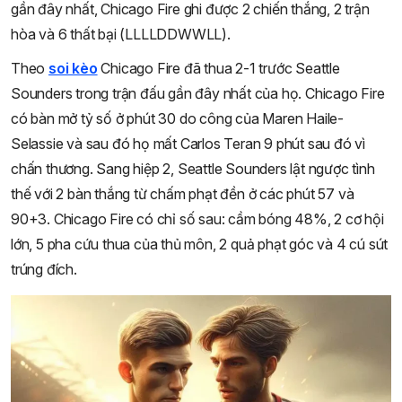
gần đây nhất, Chicago Fire ghi được 2 chiến thắng, 2 trận
hòa và 6 thất bại (LLLLDDWWLL).
Theo
soi kèo
Chicago Fire đã thua 2-1 trước Seattle
Sounders trong trận đấu gần đây nhất của họ. Chicago Fire
có bàn mở tỷ số ở phút 30 do công của Maren Haile-
Selassie và sau đó họ mất Carlos Teran 9 phút sau đó vì
chấn thương. Sang hiệp 2, Seattle Sounders lật ngược tình
thế với 2 bàn thắng từ chấm phạt đền ở các phút 57 và
90+3. Chicago Fire có chỉ số sau: cầm bóng 48%, 2 cơ hội
lớn, 5 pha cứu thua của thủ môn, 2 quả phạt góc và 4 cú sút
trúng đích.