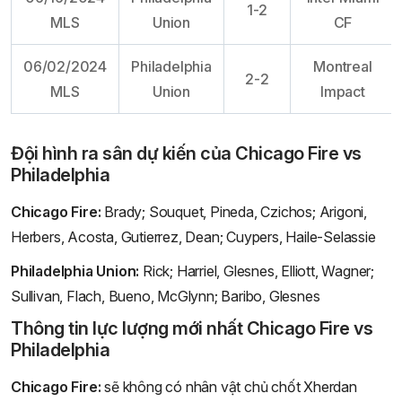
1-2
MLS
Union
CF
06/02/2024
Philadelphia
Montreal
2-2
MLS
Union
Impact
Đội hình ra sân dự kiến của Chicago Fire vs
Philadelphia
Chicago Fire:
Brady; Souquet, Pineda, Czichos; Arigoni,
Herbers, Acosta, Gutierrez, Dean; Cuypers, Haile-Selassie
Philadelphia Union:
Rick; Harriel, Glesnes, Elliott, Wagner;
Sullivan, Flach, Bueno, McGlynn; Baribo, Glesnes
Thông tin lực lượng mới nhất Chicago Fire vs
Philadelphia
Chicago Fire:
sẽ không có nhân vật chủ chốt Xherdan