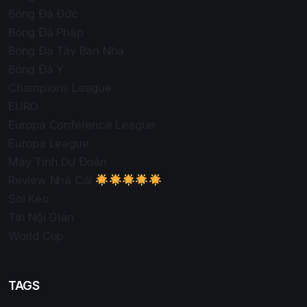
Bóng Đá Đức
Bóng Đá Pháp
Bóng Đá Tây Ban Nha
Bóng Đá Ý
Champions League
EURO
Europa Conference League
Europa League
Máy Tính Dự Đoán
Review Nhà Cái
Soi Kèo
Tin Nội Gián
World Cup
TAGS