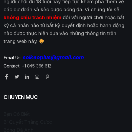
người chơi đủ 18 tuổi hãy tiếp tục khám phá thêm về
các dự đoán và kèo cược bóng đá. Vì chúng tôi sẽ
không chịu trách nhiệm
đối với người chơi hoặc bất
kỳ cá nhân nào từ bất kỳ quyết định hoặc hành động
nào được thực hiện dựa vào những thông tin trên
trang web này.
soikeoplus@gmail.com
Email Us:
Contact:
+1 845 366 612
CHUYÊN MỤC
Bạn Có Biết
Bí Quyết Thắng Cược
Bóng Đá Anh