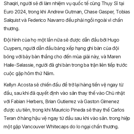
Shaqiri, người sẽ đi làm nhiệm vụ quốc tế cùng Thụy Sĩ tại
Euro 2024, trong khi Andrew Gutman, Chase Gasper, Tobias
Salquist và Federico Navarro đều phải ngồi ngoài vì chấn
thương.
Đội hình của họ một lần nữa sẽ được dẫn đầu bởi Hugo
Cuypers, người dẫn đầu bảng xếp hạng ghi bàn của đội
bóng với bảy bàn thắng cho đến mùa giải này, và Maren
Haile-Selassie, người đã ghi bàn trong ba trận liên tiếp trước
cuộc gặp hôm thứ Năm.
Kellyn Acosta sẽ chiến đấu để trở lại hàng tiền vệ ngay từ
đầu, sau khi đã quyết định vào sân thay thế vào Chủ nhật
với Fabian Herbers, Brian Gutierrez và Gaston Gimenez
được ưu tiên, trong khi Mauricio Pineda sẽ thay thế Carlos
Teran ở hàng hậu vệ ngay từ đầu sau khi vào sân. trong hiệp
một gặp Vancouver Whitecaps do lo ngại chấn thương.