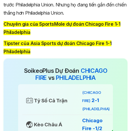
trước Philadelphia Union. Nhưng họ đang tiến gần đến chiến
thắng hơn Philadelphia Union.
Chuyên gia của SportsMole dự đoán Chicago Fire 1-1
Philadelphia
Tipster của Asia Sports dự đoán Chicago Fire 1-1
Philadelphia
SoikeoPlus Dự Đoán
CHICAGO
FIRE
vs
PHILADELPHIA
(CHICAGO
2-1
Tỷ Số Cả Trận
FIRE)
(PHILADELPHIA)
Chicago
Kèo Châu Á
Fire -1/2