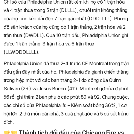
Chỉ số của Philadelphia Union rất kém khi họ có 1 trận hòa
và 4 trận thua trong 5 trận (DLLLL), chuỗi trận không thắng
của họ còn kéo dài đến 7 trận gần nhất (DDDLLLL). Phong
độ sân khách của họ cũng có 1 trận thắng, 2 trận hòa và 2
trận thua (DWDLL). Qua 10 trận đấu, Philadelphia Union ghi
được 1 trận thắng, 3 trận hòa và 6 trận thua
(LLWDDDLLLL).
Philadelphia Union đã thua 2-4 trước CF Montreal trong trận
đấu gần đây nhất của họ. Philadelphia đã giành chiến thắng
trong hiệp một với các bàn thắng 2-1 do công của Quinn
Sullivan (29’) và Jesus Bueno (41’). Montreal gỡ hòa ở phút
56 rồi ghi thêm 2 bàn phụ ở các phút 89 và 92. Chung cuộc,
các chỉ số của Philadelphia là: – Kiểm soát bóng 36%, 1 cơ
hội lớn, 2 thủ môn cản phá, 3 quả phạt góc và 5 cú sút trúng
đích.
Thành tích đối đầu của Chicago Fire vs