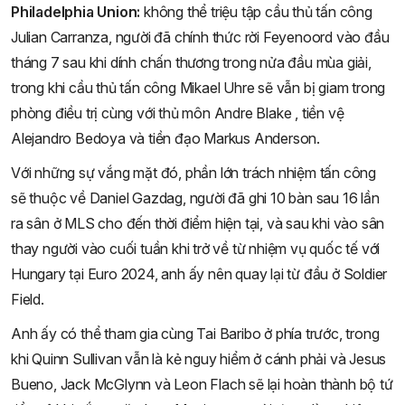
Philadelphia Union:
không thể triệu tập cầu thủ tấn công
Julian Carranza, người đã chính thức rời Feyenoord vào đầu
tháng 7 sau khi dính chấn thương trong nửa đầu mùa giải,
trong khi cầu thủ tấn công Mikael Uhre sẽ vẫn bị giam trong
phòng điều trị cùng với thủ môn Andre Blake , tiền vệ
Alejandro Bedoya và tiền đạo Markus Anderson.
Với những sự vắng mặt đó, phần lớn trách nhiệm tấn công
sẽ thuộc về Daniel Gazdag, người đã ghi 10 bàn sau 16 lần
ra sân ở MLS cho đến thời điểm hiện tại, và sau khi vào sân
thay người vào cuối tuần khi trở về từ nhiệm vụ quốc tế với
Hungary tại Euro 2024, anh ấy nên quay lại từ đầu ở Soldier
Field.
Anh ấy có thể tham gia cùng Tai Baribo ở phía trước, trong
khi Quinn Sullivan vẫn là kẻ nguy hiểm ở cánh phải và Jesus
Bueno, Jack McGlynn và Leon Flach sẽ lại hoàn thành bộ tứ