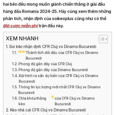
hai bên đều mong muốn giành chiến thắng ở giải đấu
hàng đầu Romania 2024-25. Hãy cùng xem thêm những
phân tích, nhận định của soikeoplus cũng như có thể
đặt cược miễn phí
trận đấu này.
XEM NHANH
Soi kèo nhận định CFR Cluj vs Dinamo Bucuresti
Thành tích đối đầu của CFR Cluj vs Dinamo
Bucuresti
Phong độ gần đây của CFR Cluj
Phong độ gần đây của Dinamo Bucuresti
Đội hình ra sân dự kiến của CFR Cluj vs Dinamo
Bucuresti
Thông tin lực lượng mới nhất CFR Cluj vs Dinamo
Bucuresti
Chìa khóa thắng
của CFR Cluj vs Dinamo
kèo
Bucuresti
Kèo nhà cái CFR Cluj vs Dinamo Bucuresti