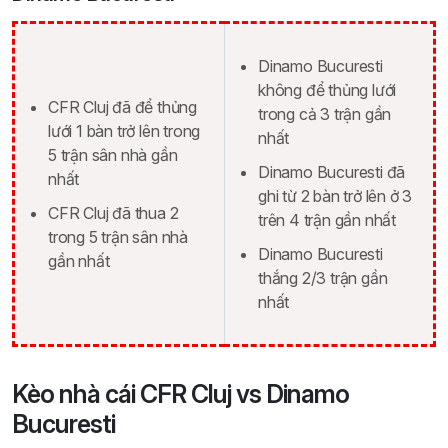
Dinamo Bucuresti
không để thủng lưới
CFR Cluj đã để thủng
trong cả 3 trận gần
lưới 1 bàn trở lên trong
nhất
5 trận sân nhà gần
Dinamo Bucuresti đã
nhất
ghi từ 2 bàn trở lên ở 3
CFR Cluj đã thua 2
trên 4 trận gần nhất
trong 5 trận sân nhà
Dinamo Bucuresti
gần nhất
thắng 2/3 trận gần
nhất
Kèo nhà cái CFR Cluj vs Dinamo
Bucuresti