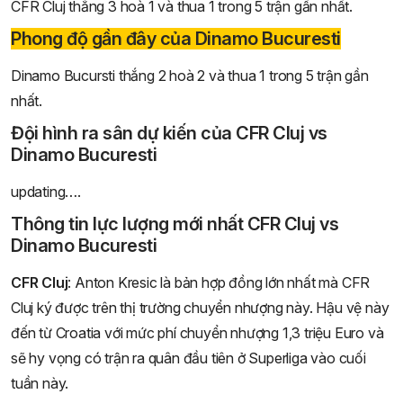
CFR Cluj thắng 3 hoà 1 và thua 1 trong 5 trận gần nhất.
Phong độ gần đây của Dinamo Bucuresti
Dinamo Bucursti thắng 2 hoà 2 và thua 1 trong 5 trận gần
nhất.
Đội hình ra sân dự kiến của CFR Cluj vs
Dinamo Bucuresti
updating….
Thông tin lực lượng mới nhất CFR Cluj vs
Dinamo Bucuresti
CFR Cluj
: Anton Kresic là bản hợp đồng lớn nhất mà CFR
Cluj ký được trên thị trường chuyển nhượng này. Hậu vệ này
đến từ Croatia với mức phí chuyển nhượng 1,3 triệu Euro và
sẽ hy vọng có trận ra quân đầu tiên ở Superliga vào cuối
tuần này.