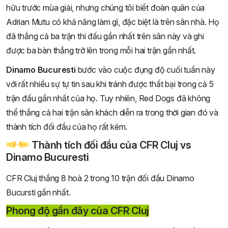
hữu trước mùa giải, nhưng chúng tôi biết đoàn quân của
Adrian Mutu có khả năng làm gì, đặc biệt là trên sân nhà. Họ
đã thắng cả ba trận thi đấu gần nhất trên sân này và ghi
được ba bàn thắng trở lên trong mỗi hai trận gần nhất.
Dinamo Bucuresti
bước vào cuộc đụng độ cuối tuần này
với rất nhiều sự tự tin sau khi tránh được thất bại trong cả 5
trận đấu gần nhất của họ. Tuy nhiên, Red Dogs đã không
thể thắng cả hai trận sân khách diễn ra trong thời gian đó và
thành tích đối đầu của họ rất kém.
Thành tích đối đầu của CFR Cluj vs
Dinamo Bucuresti
CFR Cluj thắng 8 hoà 2 trong 10 trận đối đầu Dinamo
Bucursti gần nhất.
Phong độ gần đây của CFR Cluj