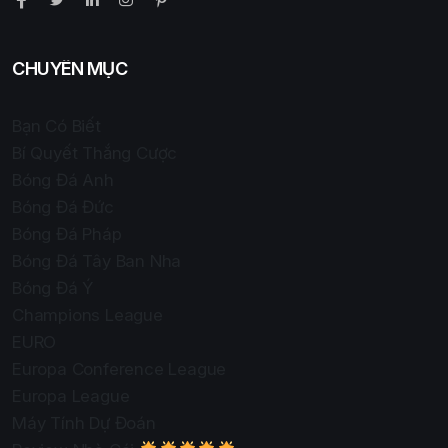
CHUYÊN MỤC
Bạn Có Biết
Bí Quyết Thắng Cược
Bóng Đá Anh
Bóng Đá Đức
Bóng Đá Pháp
Bóng Đá Tây Ban Nha
Bóng Đá Ý
Champions League
EURO
Europa Conference League
Europa League
Máy Tính Dự Đoán