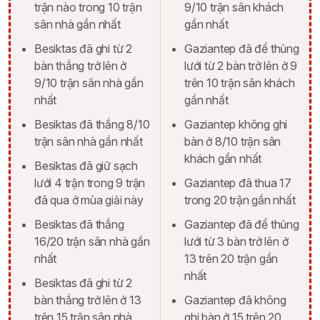
trận nào trong 10 trận
9/10 trận sân khách
sân nhà gần nhất
gần nhất
Besiktas đã ghi từ 2
Gaziantep đã để thủng
bàn thắng trở lên ở
lưới từ 2 bàn trở lên ở 9
9/10 trận sân nhà gần
trên 10 trận sân khách
nhất
gần nhất
Besiktas đã thắng 8/10
Gaziantep không ghi
trận sân nhà gần nhất
bàn ở 8/10 trận sân
khách gần nhất
Besiktas đã giữ sạch
lưới 4 trận trong 9 trận
Gaziantep đã thua 17
đã qua ở mùa giải này
trong 20 trận gần nhất
Besiktas đã thắng
Gaziantep đã để thủng
16/20 trận sân nhà gần
lưới từ 3 bàn trở lên ở
nhất
13 trên 20 trận gần
nhất
Besiktas đã ghi từ 2
bàn thắng trở lên ở 13
Gaziantep đã không
trên 15 trận sân nhà
ghi bàn ở 15 trên 20