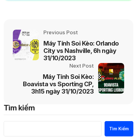
Previous Post
Máy Tính Soi Kèo: Orlando
City vs Nashville, 6h ngày
31/10/2023
Next Post
Máy Tính Soi Kèo:
Boavista vs Sporting CP,
3h15 ngày 31/10/2023
Tìm kiếm
Tìm Kiếm