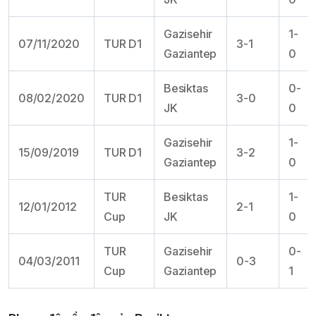
Gazisehir
1-
07/11/2020
TUR D1
3-1
Gaziantep
0
Besiktas
0-
08/02/2020
TUR D1
3-0
JK
0
Gazisehir
1-
15/09/2019
TUR D1
3-2
Gaziantep
0
TUR
Besiktas
1-
12/01/2012
2-1
Cup
JK
0
TUR
Gazisehir
0-
04/03/2011
0-3
Cup
Gaziantep
1