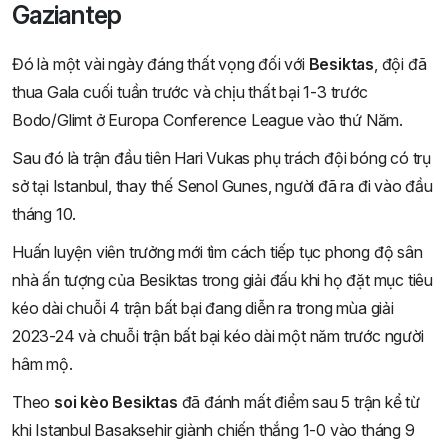
Gaziantep
Đó là một vài ngày đáng thất vọng đối với
Besiktas
, đội đã
thua Gala cuối tuần trước và chịu thất bại 1-3 trước
Bodo/Glimt ở Europa Conference League vào thứ Năm.
Sau đó là trận đầu tiên Hari Vukas phụ trách đội bóng có trụ
sở tại Istanbul, thay thế Senol Gunes, người đã ra đi vào đầu
tháng 10.
Huấn luyện viên trưởng mới tìm cách tiếp tục phong độ sân
nhà ấn tượng của Besiktas trong giải đấu khi họ đặt mục tiêu
kéo dài chuỗi 4 trận bất bại đang diễn ra trong mùa giải
2023-24 và chuỗi trận bất bại kéo dài một năm trước người
hâm mộ.
Theo
soi kèo Besiktas
đã đánh mất điểm sau 5 trận kể từ
khi Istanbul Basaksehir giành chiến thắng 1-0 vào tháng 9