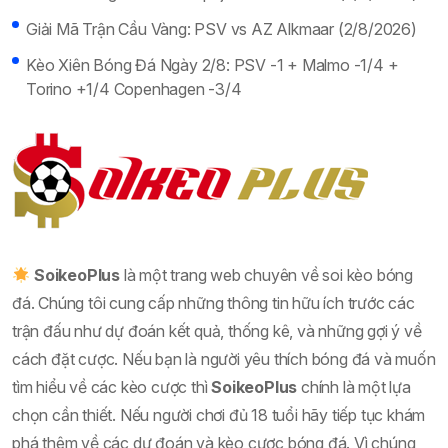
Giải Mã Trận Cầu Vàng: PSV vs AZ Alkmaar (2/8/2026)
Kèo Xiên Bóng Đá Ngày 2/8: PSV -1 + Malmo -1/4 +
Torino +1/4 Copenhagen -3/4
SoikeoPlus
là một trang web chuyên về soi kèo bóng
đá. Chúng tôi cung cấp những thông tin hữu ích trước các
trận đấu như dự đoán kết quả, thống kê, và những gợi ý về
cách đặt cược. Nếu bạn là người yêu thích bóng đá và muốn
tìm hiểu về các kèo cược thì
SoikeoPlus
chính là một lựa
chọn cần thiết. Nếu người chơi đủ 18 tuổi hãy tiếp tục khám
phá thêm về các dự đoán và kèo cược bóng đá. Vì chúng