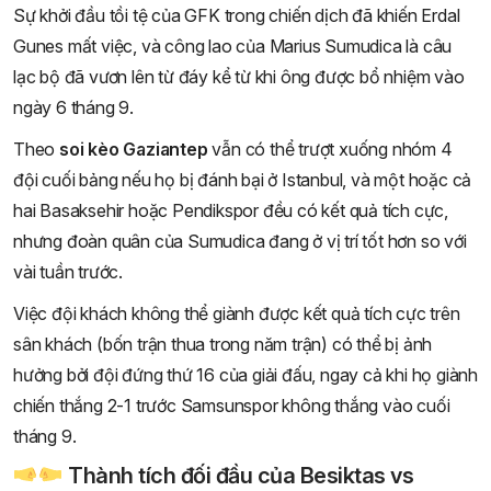
Sự khởi đầu tồi tệ của GFK trong chiến dịch đã khiến Erdal
Gunes mất việc, và công lao của Marius Sumudica là câu
lạc bộ đã vươn lên từ đáy kể từ khi ông được bổ nhiệm vào
ngày 6 tháng 9.
Theo
soi kèo Gaziantep
vẫn có thể trượt xuống nhóm 4
đội cuối bảng nếu họ bị đánh bại ở Istanbul, và một hoặc cả
hai Basaksehir hoặc Pendikspor đều có kết quả tích cực,
nhưng đoàn quân của Sumudica đang ở vị trí tốt hơn so với
vài tuần trước.
Việc đội khách không thể giành được kết quả tích cực trên
sân khách (bốn trận thua trong năm trận) có thể bị ảnh
hưởng bởi đội đứng thứ 16 của giải đấu, ngay cả khi họ giành
chiến thắng 2-1 trước Samsunspor không thắng vào cuối
tháng 9.
Thành tích đối đầu của Besiktas vs