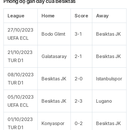
Phong độ gần đây của Besiktas
League
Home
Score
Away
27/10/2023
Bodo Glimt
3-1
Besiktas JK
UEFA ECL
21/10/2023
Galatasaray
2-1
Besiktas JK
TUR D1
08/10/2023
Besiktas JK
2-0
Istanbulspor
TUR D1
05/10/2023
Besiktas JK
2-3
Lugano
UEFA ECL
01/10/2023
Konyaspor
0-2
Besiktas JK
TUR D1