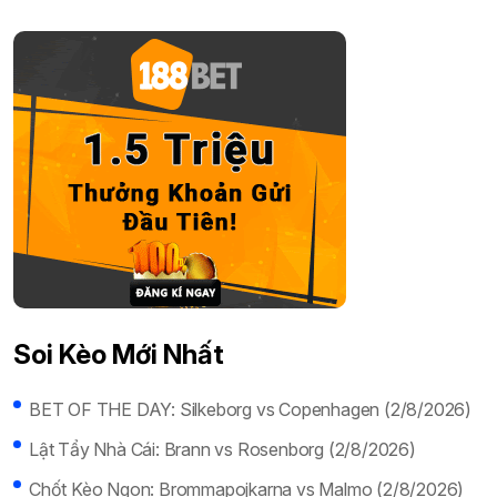
Soi Kèo Mới Nhất
BET OF THE DAY: Silkeborg vs Copenhagen (2/8/2026)
Lật Tẩy Nhà Cái: Brann vs Rosenborg (2/8/2026)
Chốt Kèo Ngon: Brommapojkarna vs Malmo (2/8/2026)