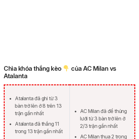
Chìa khóa thắng kèo
của AC Milan vs
Atalanta
Atalanta đã ghi từ 3
bàn trở lên ở 8 trên 13
AC Milan đã để thủng
trận gần nhất
lưới từ 3 bàn trở lên ở
Atalanta đã thắng 11
2/3 trận gần nhất
trong 13 trận gần nhất
AC Milan thua 2 trong