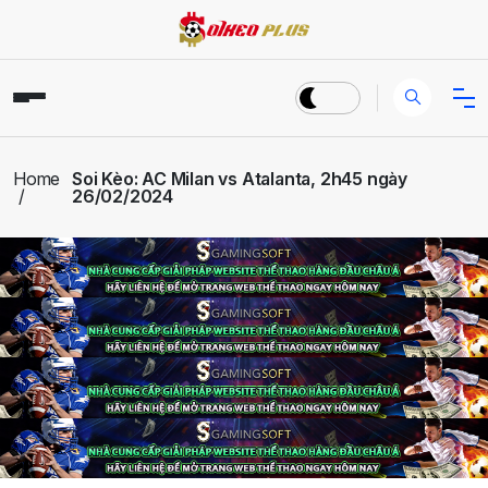
Home
Soi Kèo: AC Milan vs Atalanta, 2h45 ngày
26/02/2024