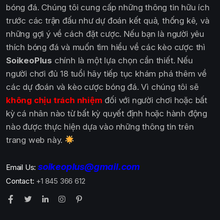
bóng đá. Chúng tôi cung cấp những thông tin hữu ích
trước các trận đấu như dự đoán kết quả, thống kê, và
những gợi ý về cách đặt cược. Nếu bạn là người yêu
thích bóng đá và muốn tìm hiểu về các kèo cược thì
SoikeoPlus
chính là một lựa chọn cần thiết. Nếu
người chơi đủ 18 tuổi hãy tiếp tục khám phá thêm về
các dự đoán và kèo cược bóng đá. Vì chúng tôi sẽ
không chịu trách nhiệm
đối với người chơi hoặc bất
kỳ cá nhân nào từ bất kỳ quyết định hoặc hành động
nào được thực hiện dựa vào những thông tin trên
trang web này.
soikeoplus@gmail.com
Email Us:
Contact:
+1 845 366 612