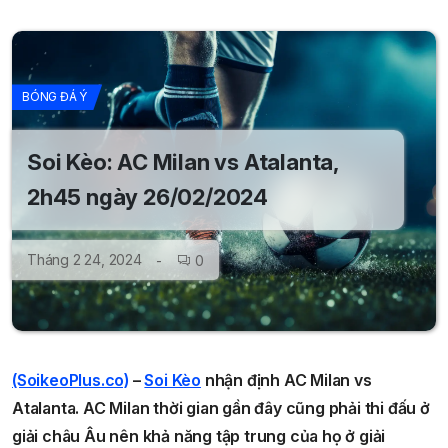
BÓNG ĐÁ Ý
Soi Kèo: AC Milan vs Atalanta,
2h45 ngày 26/02/2024
Tháng 2 24, 2024
0
(SoikeoPlus.co)
–
Soi Kèo
nhận định AC Milan vs
Atalanta
. AC Milan thời gian gần đây cũng phải thi đấu ở
giải châu Âu nên khả năng tập trung của họ ở giải