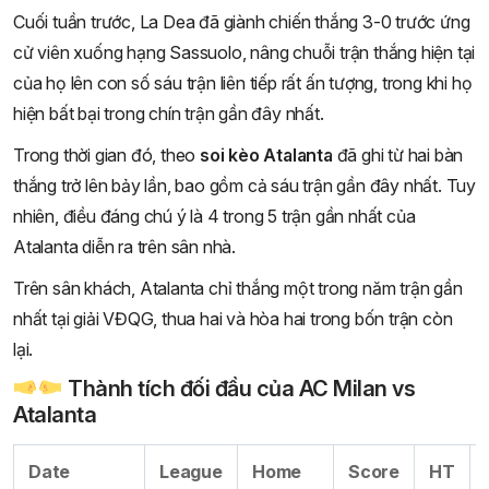
Cuối tuần trước, La Dea đã giành chiến thắng 3-0 trước ứng
cử viên xuống hạng Sassuolo, nâng chuỗi trận thắng hiện tại
của họ lên con số sáu trận liên tiếp rất ấn tượng, trong khi họ
hiện bất bại trong chín trận gần đây nhất.
Trong thời gian đó, theo
soi kèo Atalanta
đã ghi từ hai bàn
thắng trở lên bảy lần, bao gồm cả sáu trận gần đây nhất. Tuy
nhiên, điều đáng chú ý là 4 trong 5 trận gần nhất của
Atalanta diễn ra trên sân nhà.
Trên sân khách, Atalanta chỉ thắng một trong năm trận gần
nhất tại giải VĐQG, thua hai và hòa hai trong bốn trận còn
lại.
Thành tích đối đầu của AC Milan vs
Atalanta
Date
League
Home
Score
HT