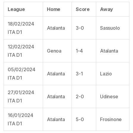
League
Home
Score
Away
18/02/2024
Atalanta
3-0
Sassuolo
ITA D1
12/02/2024
Genoa
1-4
Atalanta
ITA D1
05/02/2024
Atalanta
3-1
Lazio
ITA D1
27/01/2024
Atalanta
2-0
Udinese
ITA D1
16/01/2024
Atalanta
5-0
Frosinone
ITA D1