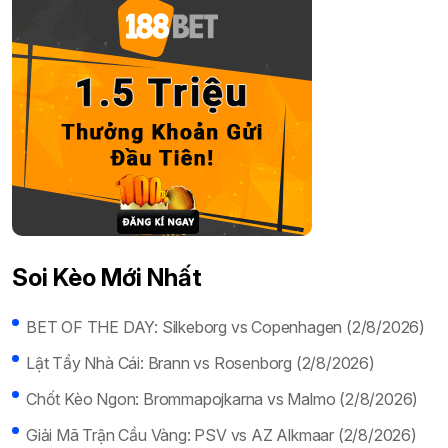
Soi Kèo Mới Nhất
BET OF THE DAY: Silkeborg vs Copenhagen (2/8/2026)
Lật Tẩy Nhà Cái: Brann vs Rosenborg (2/8/2026)
Chốt Kèo Ngon: Brommapojkarna vs Malmo (2/8/2026)
Giải Mã Trận Cầu Vàng: PSV vs AZ Alkmaar (2/8/2026)