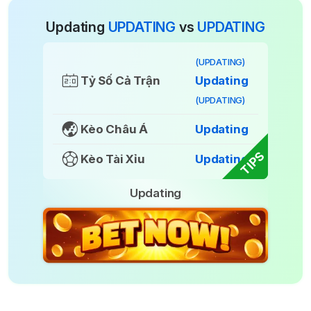
Updating
UPDATING
vs
UPDATING
(UPDATING)
Tỷ Số Cả Trận
Updating
(UPDATING)
Kèo Châu Á
Updating
TIPS
Kèo Tài Xỉu
Updating
Updating