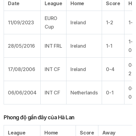
Date
League
Home
Score
HT
EURO
11/09/2023
Ireland
1-2
1-1
Cup
1-
28/05/2016
INT FRL
Ireland
1-1
0
0-
17/08/2006
INT CF
Ireland
0-4
2
0-
06/06/2004
INT CF
Netherlands
0-1
0
Phong độ gần đây của Hà Lan
League
Home
Score
Away