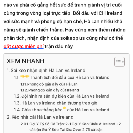
nào và phải cố gắng hết sức để tranh giành vị trí cuối
cùng trong vòng loại trực tiếp. Đối đầu với CH Ireland
với sức mạnh và phong độ hạn chế, Hà Lan nhiều khả
năng sẽ giành chiến thắng. Hãy cùng xem thêm những
phân tích, nhận định của soikeoplus cũng như có thể
đặt cược miễn phí
trận đấu này.
XEM NHANH
Soi kèo nhận định Hà Lan vs Ireland
Thành tích đối đầu của Hà Lan vs Ireland
Phong độ gần đây của Hà Lan
Phong độ gần đây của Ireland
Đội hình ra sân dự kiến của Hà Lan vs Ireland
Hà Lan vs Ireland chấn thương treo giò
Chìa khóa thắng kèo
của Hà Lan vs Ireland
Kèo nhà cái Hà Lan vs Ireland
Gợi Ý Tỷ Số Cả Trận: 2-1 Gợi Ý Kèo Châu Á: Ireland +2
cả trận Gợi Ý Kèo Tài Xỉu: Over 2.75 cả trận