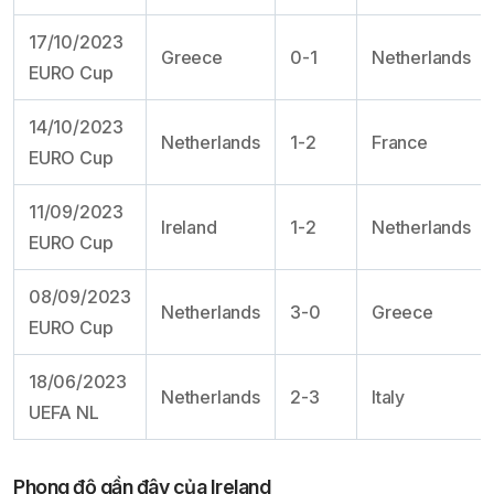
17/10/2023
Greece
0-1
Netherlands
EURO Cup
14/10/2023
Netherlands
1-2
France
EURO Cup
11/09/2023
Ireland
1-2
Netherlands
EURO Cup
08/09/2023
Netherlands
3-0
Greece
EURO Cup
18/06/2023
Netherlands
2-3
Italy
UEFA NL
Phong độ gần đây của Ireland