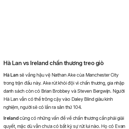
Hà Lan vs Ireland chấn thương treo giò
Hà Lan
sẽ vắng hậu vệ Nathan Ake của Manchester City
trong trận đấu này. Ake rút khỏi đội vì chấn thương, gia nhập
danh sách còn có Brian Brobbey và Steven Bergwijn. Người
Hà Lan vẫn có thể trông cậy vào Daley Blind giàu kinh
nghiệm, người sẽ có lần ra sân thứ 104.
Ireland
cũng có những vấn đề về chấn thương cần phải giải
quyết, mặc dù vẫn chưa có bất kỳ sự rút lui nào. Họ có Evan