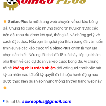
SoikeoPlus
là một trang web chuyên về soi kèo bóng
đá. Chúng tôi cung cấp những thông tin hữu ích trước các
trận đấu như dự đoán kết quả, thống kê, và những gợi ý về
cách đặt cược. Nếu bạn là người yêu thích bóng đá và muốn
tìm hiểu về các kèo cược thì
SoikeoPlus
chính là một lựa
chọn cần thiết. Nếu người chơi đủ 18 tuổi hãy tiếp tục khám
phá thêm về các dự đoán và kèo cược bóng đá. Vì chúng
tôi sẽ
không chịu trách nhiệm
đối với người chơi hoặc bất
kỳ cá nhân nào từ bất kỳ quyết định hoặc hành động nào
được thực hiện dựa vào những thông tin trên trang web này.
soikeoplus@gmail.com
Email Us: