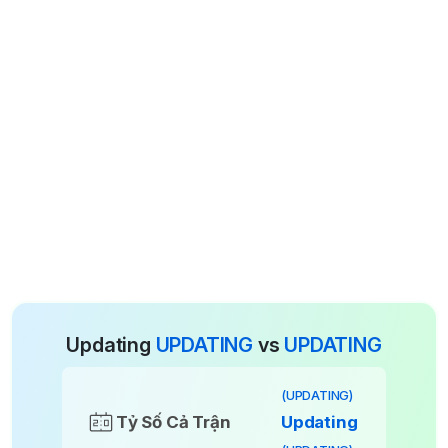
Updating
UPDATING
vs
UPDATING
(UPDATING)
Tỷ Số Cả Trận
Updating