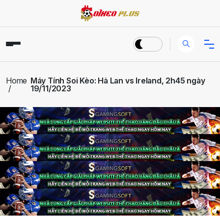
Home
Máy Tính Soi Kèo: Hà Lan vs Ireland, 2h45 ngày
19/11/2023