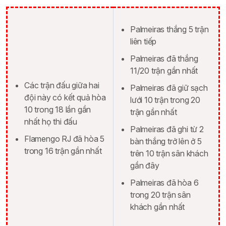
Palmeiras thắng 5 trận
liên tiếp
Palmeiras đã thắng
11/20 trận gần nhất
Các trận đấu giữa hai
Palmeiras đã giữ sạch
đội này có kết quả hòa
lưới 10 trận trong 20
10 trong 18 lần gần
trận gần nhất
nhất họ thi đấu
Palmeiras đã ghi từ 2
Flamengo RJ đã hòa 5
bàn thắng trở lên ở 5
trong 16 trận gần nhất
trên 10 trận sân khách
gần đây
Palmeiras đã hòa 6
trong 20 trận sân
khách gần nhất