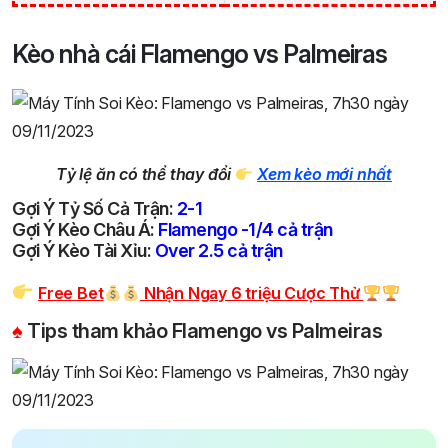
Kèo nhà cái Flamengo vs Palmeiras
Tỷ lệ ăn
có thể thay đổi
Xem kèo mới nhất
Gợi Ý Tỷ Số Cả Trận:
2-1
Gợi Ý Kèo Châu Á:
Flamengo -1/4 cả trận
Gợi Ý Kèo Tài Xỉu:
Over 2.5 cả trận
Free Bet
Nhận Ngay 6 triệu Cược Thử
♠
Tips tham khảo Flamengo vs Palmeiras