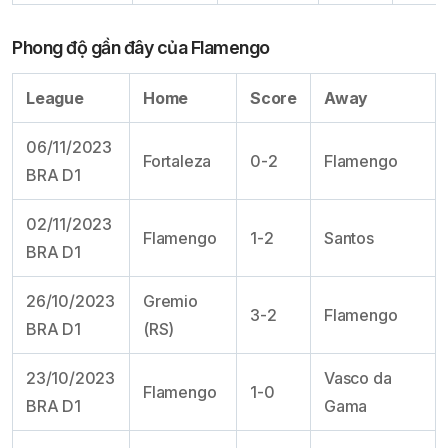
Phong độ gần đây của Flamengo
League
Home
Score
Away
06/11/2023
Fortaleza
0-2
Flamengo
BRA D1
02/11/2023
Flamengo
1-2
Santos
BRA D1
26/10/2023
Gremio
3-2
Flamengo
BRA D1
(RS)
23/10/2023
Vasco da
Flamengo
1-0
BRA D1
Gama