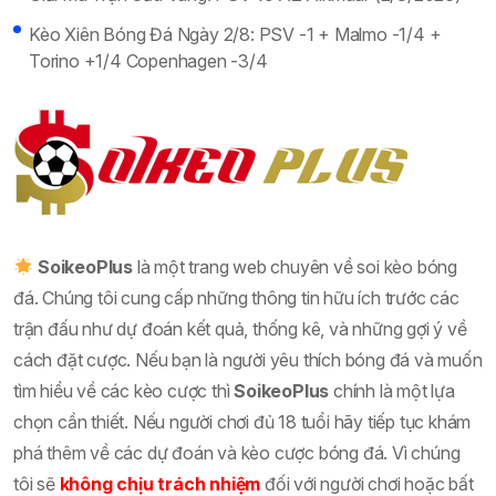
Kèo Xiên Bóng Đá Ngày 2/8: PSV -1 + Malmo -1/4 +
Torino +1/4 Copenhagen -3/4
SoikeoPlus
là một trang web chuyên về soi kèo bóng
đá. Chúng tôi cung cấp những thông tin hữu ích trước các
trận đấu như dự đoán kết quả, thống kê, và những gợi ý về
cách đặt cược. Nếu bạn là người yêu thích bóng đá và muốn
tìm hiểu về các kèo cược thì
SoikeoPlus
chính là một lựa
chọn cần thiết. Nếu người chơi đủ 18 tuổi hãy tiếp tục khám
phá thêm về các dự đoán và kèo cược bóng đá. Vì chúng
tôi sẽ
không chịu trách nhiệm
đối với người chơi hoặc bất