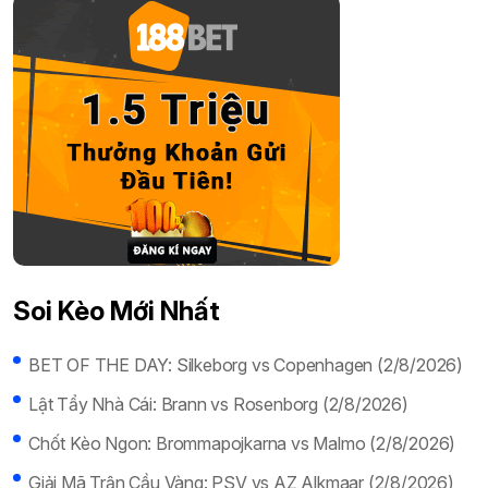
Soi Kèo Mới Nhất
BET OF THE DAY: Silkeborg vs Copenhagen (2/8/2026)
Lật Tẩy Nhà Cái: Brann vs Rosenborg (2/8/2026)
Chốt Kèo Ngon: Brommapojkarna vs Malmo (2/8/2026)
Giải Mã Trận Cầu Vàng: PSV vs AZ Alkmaar (2/8/2026)