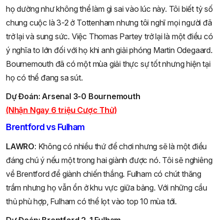
họ dường như không thể làm gì sai vào lúc này. Tôi biết tỷ số
chung cuộc là 3-2 ở Tottenham nhưng tôi nghĩ mọi người đã
trở lại và sung sức. Việc Thomas Partey trở lại là một điều có
ý nghĩa to lớn đối với họ khi anh giải phóng Martin Odegaard.
Bournemouth đã có một mùa giải thực sự tốt nhưng hiện tại
họ có thể đang sa sút.
Dự Đoán: Arsenal 3-0 Bournemouth
(Nhận Ngay 6 triệu Cược Thử)
Brentford vs Fulham
LAWRO
: Không có nhiều thứ để chơi nhưng sẽ là một điều
đáng chú ý nếu một trong hai giành được nó. Tôi sẽ nghiêng
về Brentford để giành chiến thắng. Fulham có chút thăng
trầm nhưng họ vẫn ổn ở khu vực giữa bảng. Với những cầu
thủ phù hợp, Fulham có thể lọt vào top 10 mùa tới.