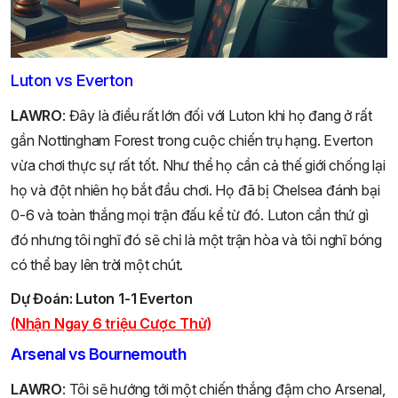
Luton vs Everton
LAWRO
: Đây là điều rất lớn đối với Luton khi họ đang ở rất
gần Nottingham Forest trong cuộc chiến trụ hạng. Everton
vừa chơi thực sự rất tốt. Như thể họ cần cả thế giới chống lại
họ và đột nhiên họ bắt đầu chơi. Họ đã bị Chelsea đánh bại
0-6 và toàn thắng mọi trận đấu kể từ đó. Luton cần thứ gì
đó nhưng tôi nghĩ đó sẽ chỉ là một trận hòa và tôi nghĩ bóng
có thể bay lên trời một chút.
Dự Đoán:
Luton 1-1 Everton
(Nhận Ngay 6 triệu Cược Thử)
Arsenal vs Bournemouth
LAWRO
: Tôi sẽ hướng tới một chiến thắng đậm cho Arsenal,