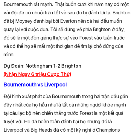
Bournemouth rất mạnh. Thật buồn cười khi năm nay có một
vài đội đã có chuỗi trận tốt và sau đó bị đánh tơi tả. Brighton
đã bị Moysey đánh bại bởi Everton nên cả hai đều muốn
quay lại với cuộc đua. Tôi sẽ đứng về phía Brighton ở đây,
đó sẽ là một đòn giáng thực sự vào Forest vào tuần trước
và có thể họ sẽ mất một thời gian để tìm lại chỗ đứng của
mình.
Dự Đoán: Nottingham 1-2 Brighton
(Nhận Ngay 6 triệu Cược Thử)
Bournemouth vs Liverpool
Đội hình xuất phát của Bournemouth trong hai trận đấu gần
đây nhất của họ hầu như là tất cả những người khỏe mạnh
tại câu lạc bộ nên chiến thắng trước Forest là một kết quả
tuyệt vời. Họ đã hoàn toàn đánh bại họ nhưng đó là
Liverpool và Big Heads đã có một kỳ nghỉ ở Champions