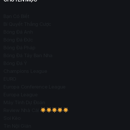
Bạn Có Biết
Bí Quyết Thắng Cược
Bóng Đá Anh
Bóng Đá Đức
Bóng Đá Pháp
Bóng Đá Tây Ban Nha
Bóng Đá Ý
Champions League
EURO
Europa Conference League
Europa League
Máy Tính Dự Đoán
Review Nhà Cái
Soi Kèo
Tin Nội Gián