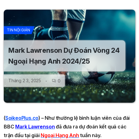
TIN NỘI GIÁN
Mark Lawrenson Dự Đoán Vòng 24
Ngoại Hạng Anh 2024/25
Tháng 2 3, 2025
0
(
SoikeoPlus.co
) – Như thường lệ bình luận viên của đài
BBC
Mark Lawrenson
đã đưa ra dự đoán kết quả các
trận đấu tại giải
Ngoại Hạng Anh
tuần này.