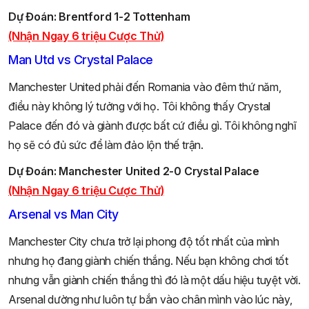
Dự Đoán: Brentford 1-2 Tottenham
(Nhận Ngay 6 triệu Cược Thử)
Man Utd vs Crystal Palace
Manchester United phải đến Romania vào đêm thứ năm,
điều này không lý tưởng với họ. Tôi không thấy Crystal
Palace đến đó và giành được bất cứ điều gì. Tôi không nghĩ
họ sẽ có đủ sức để làm đảo lộn thế trận.
Dự Đoán: Manchester United 2-0 Crystal Palace
(Nhận Ngay 6 triệu Cược Thử)
Arsenal vs Man City
Manchester City chưa trở lại phong độ tốt nhất của mình
nhưng họ đang giành chiến thắng. Nếu bạn không chơi tốt
nhưng vẫn giành chiến thắng thì đó là một dấu hiệu tuyệt vời.
Arsenal dường như luôn tự bắn vào chân mình vào lúc này,