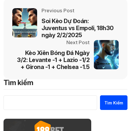
Previous Post
Soi Kèo Dự Đoán:
Juventus vs Empoli, 18h30
ngày 2/2/2025
Next Post
Kèo Xiên Bóng Đá Ngày
3/2: Levante -1 + Lazio -1/2
+ Girona -1 + Chelsea -1.5
Tìm kiếm
Tìm Kiếm