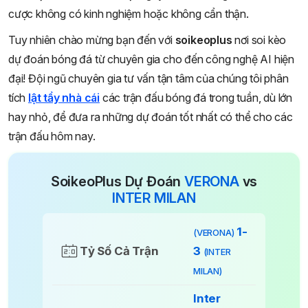
cược không có kinh nghiệm hoặc không cẩn thận.
Tuy nhiên chào mừng bạn đến với
soikeoplus
nơi soi kèo
dự đoán bóng đá từ chuyên gia cho đến công nghệ AI hiện
đại! Đội ngũ chuyên gia tư vấn tận tâm của chúng tôi phân
tích
lật tẩy nhà cái
các trận đấu bóng đá trong tuần, dù lớn
hay nhỏ, để đưa ra những dự đoán tốt nhất có thể cho các
trận đấu hôm nay.
SoikeoPlus Dự Đoán
VERONA
vs
INTER MILAN
1-
(VERONA)
3
Tỷ Số Cả Trận
(INTER
MILAN)
Inter