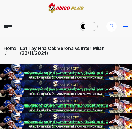
Home
Lật Tẩy Nhà Cái: Verona vs Inter Milan
(23/11/2024)