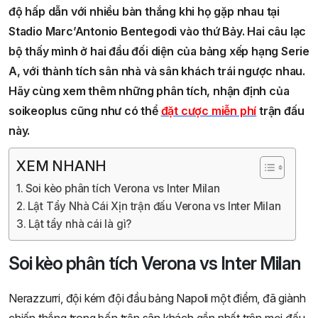
độ hấp dẫn với nhiều bàn thắng khi họ gặp nhau tại
Stadio Marc’Antonio Bentegodi vào thứ Bảy. Hai câu lạc
bộ thấy mình ở hai đầu đối diện của bảng xếp hạng Serie
A, với thành tích sân nhà và sân khách trái ngược nhau.
H
ãy cùng xem thêm những phân tích, nhận định của
soikeoplus cũng như có thể
đặt cược miễn phí
trận đấu
này.
XEM NHANH
Soi kèo phân tích Verona vs Inter Milan
Lật Tẩy Nhà Cái Xịn trận đấu Verona vs Inter Milan
Lật tẩy nhà cái là gì?
Soi kèo phân tích Verona vs Inter Milan
Nerazzurri, đội kém đội đầu bảng Napoli một điểm, đã giành