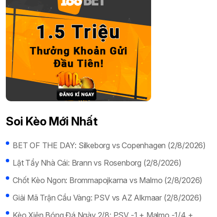
Soi Kèo Mới Nhất
BET OF THE DAY: Silkeborg vs Copenhagen (2/8/2026)
Lật Tẩy Nhà Cái: Brann vs Rosenborg (2/8/2026)
Chốt Kèo Ngon: Brommapojkarna vs Malmo (2/8/2026)
Giải Mã Trận Cầu Vàng: PSV vs AZ Alkmaar (2/8/2026)
Kèo Xiên Bóng Đá Ngày 2/8: PSV -1 + Malmo -1/4 +