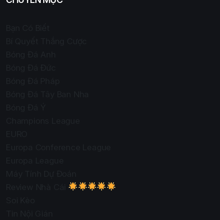
Bạn Có Biết
Bí Quyết Thắng Cược
Bóng Đá Anh
Bóng Đá Đức
Bóng Đá Pháp
Bóng Đá Tây Ban Nha
Bóng Đá Ý
Champions League
EURO
Europa Conference League
Europa League
Máy Tính Dự Đoán
Review Nhà Cái
Soi Kèo
Tin Nội Gián