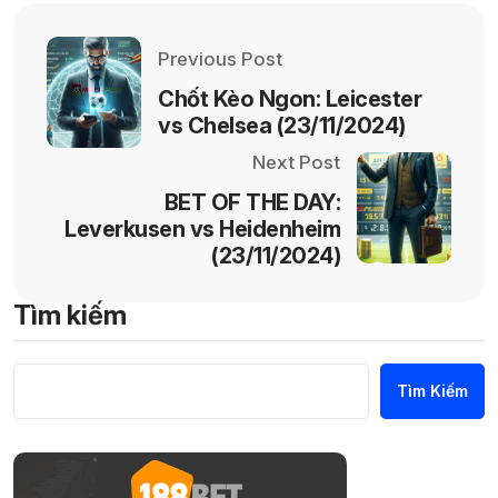
Previous Post
Chốt Kèo Ngon: Leicester
vs Chelsea (23/11/2024)
Next Post
BET OF THE DAY:
Leverkusen vs Heidenheim
(23/11/2024)
Tìm kiếm
Tìm Kiếm