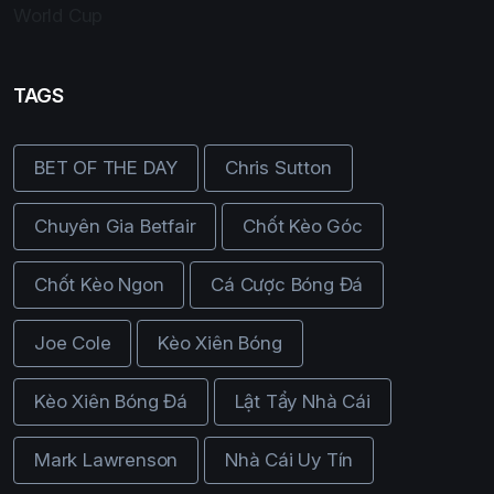
World Cup
TAGS
BET OF THE DAY
Chris Sutton
Chuyên Gia Betfair
Chốt Kèo Góc
Chốt Kèo Ngon
Cá Cược Bóng Đá
Joe Cole
Kèo Xiên Bóng
Kèo Xiên Bóng Đá
Lật Tẩy Nhà Cái
Mark Lawrenson
Nhà Cái Uy Tín