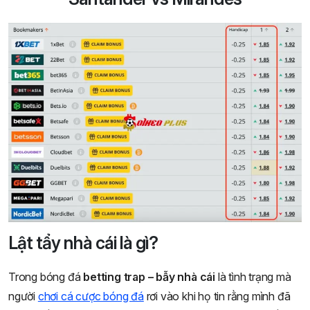
Lật tẩy nhà cái là gì?
Trong bóng đá
betting trap – bẫy nhà cái
là tình trạng mà
người
chơi cá cược bóng đá
rơi vào khi họ tin rằng mình đã