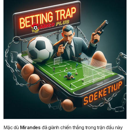
Mặc dù
Mirandes
đã giành chiến thắng trong trận đấu này