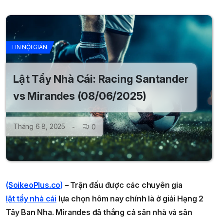
TIN NỘI GIÁN
Lật Tẩy Nhà Cái: Racing Santander
vs Mirandes (08/06/2025)
Tháng 6 8, 2025
0
(SoikeoPlus.co)
– Trận đấu được các chuyên gia
lật tẩy nhà cái
lựa chọn hôm nay chính là ở giải Hạng 2
Tây Ban Nha
. Mirandes đã thắng cả sân nhà và sân