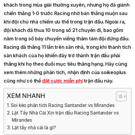
khách trong mùa giải thường xuyên, nhưng họ đã giành
chiến thắng 1-0 trước Racing nhờ bàn thắng muộn sau
khi đội chủ nhà chiếm ưu thế trong trận đấu. Ngoài ra,
đội khách đã thua 10 trong số 21 chuyến đi, bao gồm
năm trong số bảy chuyến viếng thăm tám đội đứng đầu.
Racing đã thắng 11 lần trên sân nhà, trong khi thành tích
sân khách của họ khiến đây trở thành trận đấu phải
thắng khi họ theo đuổi mục tiêu thăng hạng. H
ãy cùng
xem thêm những phân tích, nhận định của soikeoplus
cũng như có thể
đặt cược miễn phí
trận đấu này.
XEM NHANH
Soi kèo phân tích Racing Santander vs Mirandes
Lật Tẩy Nhà Cái Xịn trận đấu Racing Santander vs
Mirandes
Lật tẩy nhà cái là gì?