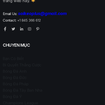
trang web này.
soikeoplus@gmail.com
Email Us:
Contact:
+1 845 366 612
CHUYÊN MỤC
Bạn Có Biết
Bí Quyết Thắng Cược
Bóng Đá Anh
Bóng Đá Đức
Bóng Đá Pháp
Bóng Đá Tây Ban Nha
Bóng Đá Ý
Champions League