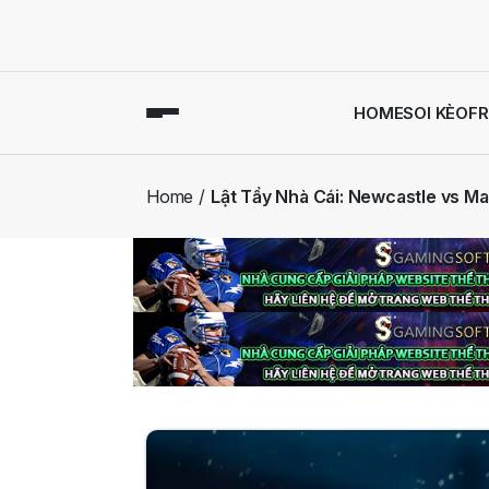
HOME
SOI KÈO
FR
Home
Lật Tẩy Nhà Cái: Newcastle vs Ma