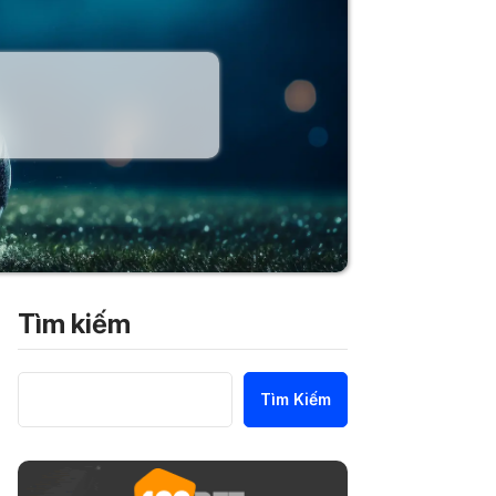
Tìm kiếm
Tìm Kiếm