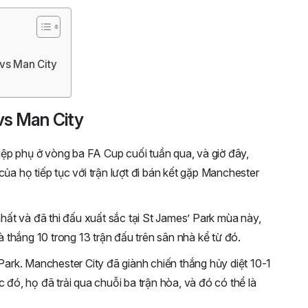
 vs Man City
vs Man City
p phụ ở vòng ba FA Cup cuối tuần qua, và giờ đây,
a họ tiếp tục với trận lượt đi bán kết gặp Manchester
hất và đã thi đấu xuất sắc tại St James’ Park mùa này,
à thắng 10 trong 13 trận đấu trên sân nhà kể từ đó.
Park. Manchester City đã giành chiến thắng hủy diệt 10-1
đó, họ đã trải qua chuỗi ba trận hòa, và đó có thể là