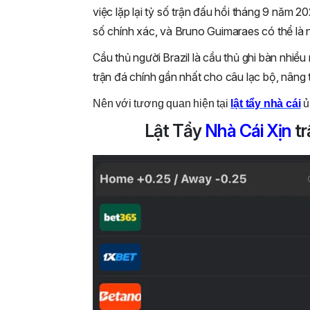
việc lặp lại tỷ số trận đấu hồi tháng 9 năm 20
số chính xác, và Bruno Guimaraes có thể là 
Cầu thủ người Brazil là cầu thủ ghi bàn nhiề
trận đá chính gần nhất cho câu lạc bộ, nâng 
Nên với tương quan hiện tại
lật tẩy nhà cái
ủ
Lật Tẩy
Nhà Cái Xịn
tr