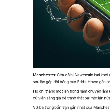
Manchester City
đã bị Newcastle loại khỏi 
sáu lần gặp đội bóng của Eddie Howe gần nh
Họ chỉ thắng một lần trong năm chuyến làm 
cử viên sáng giá để tránh thất bại một lần nữ
Với ba trong bốn trận gần nhất của Manchester