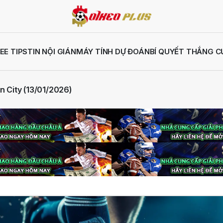
EE TIPS
TIN NỘI GIÁN
MÁY TÍNH DỰ ĐOÁN
BÍ QUYẾT THẮNG 
n City (13/01/2026)