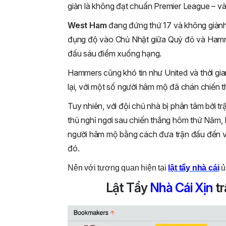
giản là không đạt chuẩn Premier League – và 
West Ham
đang đứng thứ 17 và không giành 
đụng độ vào Chủ Nhật giữa Quỷ đỏ và Hammer
đấu sáu điểm xuống hạng.
Hammers cũng khó tin như United và thời g
lại, với một số người hâm mộ đã chán chiến t
Tuy nhiên, với đội chủ nhà bị phân tâm bởi 
thủ nghỉ ngơi sau chiến thắng hôm thứ Năm, P
người hâm mộ bằng cách đưa trận đấu đến v
đó.
Nên với tương quan hiện tại
lật tẩy nhà cái
ủ
Lật Tẩy
Nhà Cái Xịn
tr