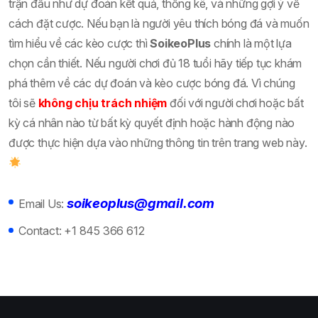
trận đấu như dự đoán kết quả, thống kê, và những gợi ý về
cách đặt cược. Nếu bạn là người yêu thích bóng đá và muốn
tìm hiểu về các kèo cược thì
SoikeoPlus
chính là một lựa
chọn cần thiết. Nếu người chơi đủ 18 tuổi hãy tiếp tục khám
phá thêm về các dự đoán và kèo cược bóng đá. Vì chúng
tôi sẽ
không chịu trách nhiệm
đối với người chơi hoặc bất
kỳ cá nhân nào từ bất kỳ quyết định hoặc hành động nào
được thực hiện dựa vào những thông tin trên trang web này.
soikeoplus@gmail.com
Email Us:
Contact:
+1 845 366 612