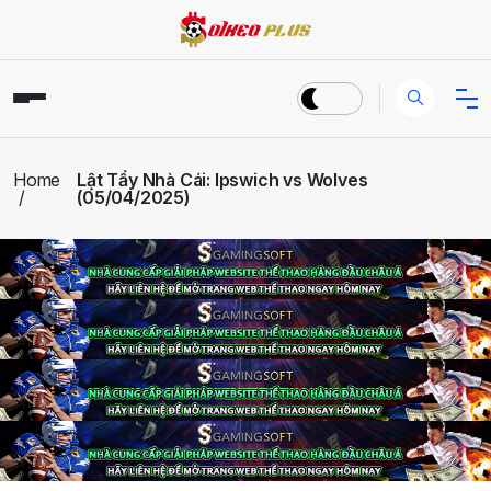
Home
Lật Tẩy Nhà Cái: Ipswich vs Wolves
(05/04/2025)