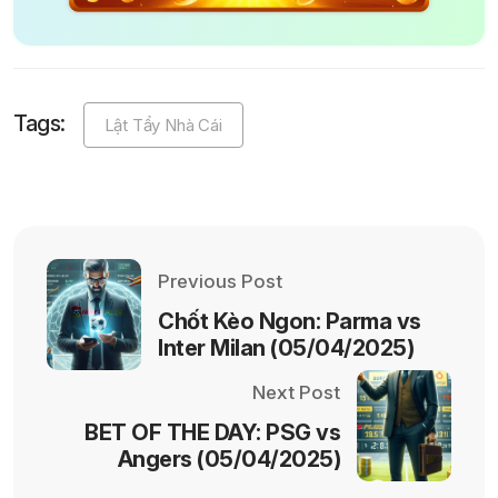
Tags:
Lật Tẩy Nhà Cái
Previous Post
Chốt Kèo Ngon: Parma vs
Inter Milan (05/04/2025)
Next Post
BET OF THE DAY: PSG vs
Angers (05/04/2025)