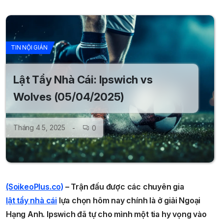
TIN NỘI GIÁN
Lật Tẩy Nhà Cái: Ipswich vs
Wolves (05/04/2025)
Tháng 4 5, 2025
0
(SoikeoPlus.co)
– Trận đấu được các chuyên gia
lật tẩy nhà cái
lựa chọn hôm nay chính là ở giải Ngoại
Hạng Anh. Ipswich đã tự cho mình một tia hy vọng vào