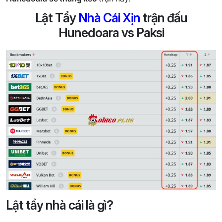
Lật Tẩy
Nhà Cái Xịn
trận đấu
Hunedoara vs Paksi
Lật tẩy nhà cái là gì?