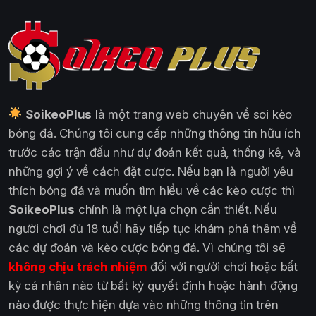
SoikeoPlus
là một trang web chuyên về soi kèo
bóng đá. Chúng tôi cung cấp những thông tin hữu ích
trước các trận đấu như dự đoán kết quả, thống kê, và
những gợi ý về cách đặt cược. Nếu bạn là người yêu
thích bóng đá và muốn tìm hiểu về các kèo cược thì
SoikeoPlus
chính là một lựa chọn cần thiết. Nếu
người chơi đủ 18 tuổi hãy tiếp tục khám phá thêm về
các dự đoán và kèo cược bóng đá. Vì chúng tôi sẽ
không chịu trách nhiệm
đối với người chơi hoặc bất
kỳ cá nhân nào từ bất kỳ quyết định hoặc hành động
nào được thực hiện dựa vào những thông tin trên