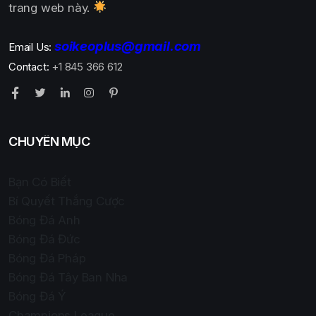
trang web này.
soikeoplus@gmail.com
Email Us:
Contact:
+1 845 366 612
CHUYÊN MỤC
Bạn Có Biết
Bí Quyết Thắng Cược
Bóng Đá Anh
Bóng Đá Đức
Bóng Đá Pháp
Bóng Đá Tây Ban Nha
Bóng Đá Ý
Champions League