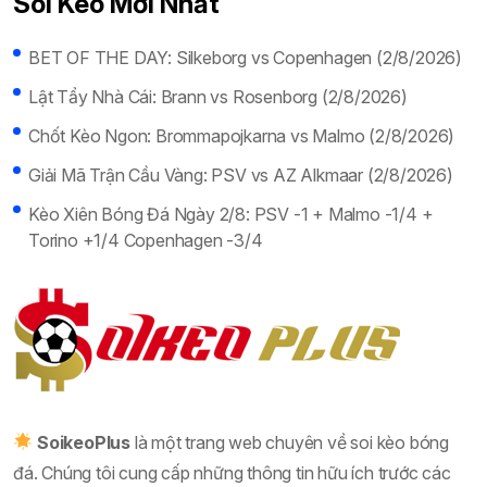
Soi Kèo Mới Nhất
BET OF THE DAY: Silkeborg vs Copenhagen (2/8/2026)
Lật Tẩy Nhà Cái: Brann vs Rosenborg (2/8/2026)
Chốt Kèo Ngon: Brommapojkarna vs Malmo (2/8/2026)
Giải Mã Trận Cầu Vàng: PSV vs AZ Alkmaar (2/8/2026)
Kèo Xiên Bóng Đá Ngày 2/8: PSV -1 + Malmo -1/4 +
Torino +1/4 Copenhagen -3/4
SoikeoPlus
là một trang web chuyên về soi kèo bóng
đá. Chúng tôi cung cấp những thông tin hữu ích trước các