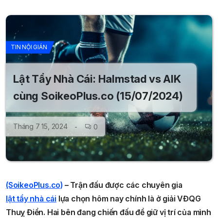
TIN NỘI GIÁN
Lật Tẩy Nhà Cái: Halmstad vs AIK
cùng SoikeoPlus.co (15/07/2024)
Tháng 7 15, 2024
0
(SoikeoPlus.co)
– Trận đấu được các chuyên gia
lật tẩy nhà cái
lựa chọn hôm nay chính là ở giải VĐQG
Thuỵ Điển. Hai bên đang chiến đấu để giữ vị trí của mình