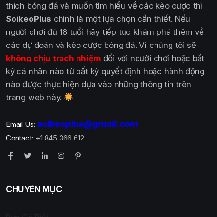
thích bóng đá và muốn tìm hiểu về các kèo cược thì
SoikeoPlus
chính là một lựa chọn cần thiết. Nếu
người chơi đủ 18 tuổi hãy tiếp tục khám phá thêm về
các dự đoán và kèo cược bóng đá. Vì chúng tôi sẽ
không chịu trách nhiệm
đối với người chơi hoặc bất
kỳ cá nhân nào từ bất kỳ quyết định hoặc hành động
nào được thực hiện dựa vào những thông tin trên
trang web này.
soikeoplus@gmail.com
Email Us:
Contact:
+1 845 366 612
CHUYÊN MỤC