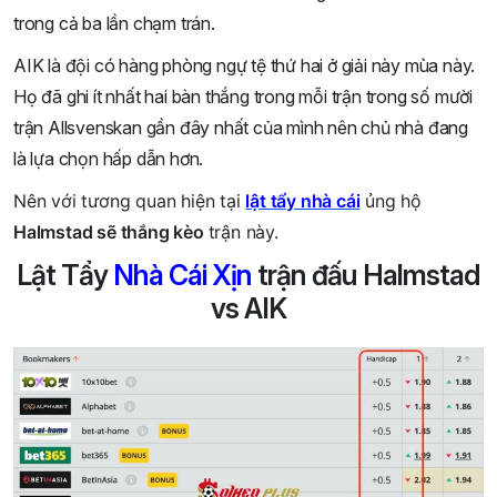
trong cả ba lần chạm trán.
AIK là đội có hàng phòng ngự tệ thứ hai ở giải này mùa này.
Họ đã ghi ít nhất hai bàn thắng trong mỗi trận trong số mười
trận Allsvenskan gần đây nhất của mình nên chủ nhà đang
là lựa chọn hấp dẫn hơn.
Nên v
ới tương quan hiện tại
lật tẩy nhà cái
ủng hộ
Halmstad sẽ thắng kèo
trận này.
Lật Tẩy
Nhà Cái Xịn
trận đấu Halmstad
vs AIK