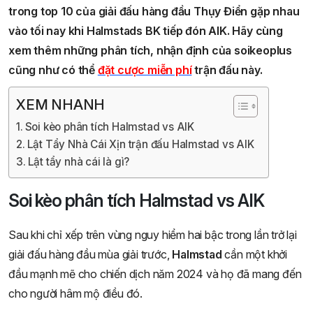
trong top 10 của giải đấu hàng đầu Thụy Điển gặp nhau
vào tối nay khi Halmstads BK tiếp đón AIK.
H
ãy cùng
xem thêm những phân tích, nhận định của soikeoplus
cũng như có thể
đặt cược miễn phí
trận đấu này.
XEM NHANH
Soi kèo phân tích Halmstad vs AIK
Lật Tẩy Nhà Cái Xịn trận đấu Halmstad vs AIK
Lật tẩy nhà cái là gì?
Soi kèo phân tích Halmstad vs AIK
Sau khi chỉ xếp trên vùng nguy hiểm hai bậc trong lần trở lại
giải đấu hàng đầu mùa giải trước,
Halmstad
cần một khởi
đầu mạnh mẽ cho chiến dịch năm 2024 và họ đã mang đến
cho người hâm mộ điều đó.