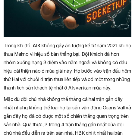
Trong khi đó,
AIK
không gây ấn tượng kể từ năm 2021 khi họ
thua Malmo vì hiệu số bàn thắng bại. Đội khách đã hơn
nhóm xuống hạng 3 điểm vào năm ngoái và không có dấu
hiệu cải thiện nào ở mùa giải này. Họ bước vào trận đấu hôm
thứ Hai với chuỗi 4 trận thua liên tiếp và có một trong những
thành tích sân khách tệ nhất ở Allsvenkan mùa này.
Mặc dù đội chủ nhà không thể thắng cả hai trận gần đây
nhất nhưng không thể loại họ tại sân vận động Örjans Vall và
gần đây họ đã có được một số chiến thắng quan trọng trên
sân nhà. Quả thực, 3 trong 4 trận thắng gần nhất của đội
chủ nhà đều diễn ra trên sân nhà. HBK ghi ít nhất hai bàn