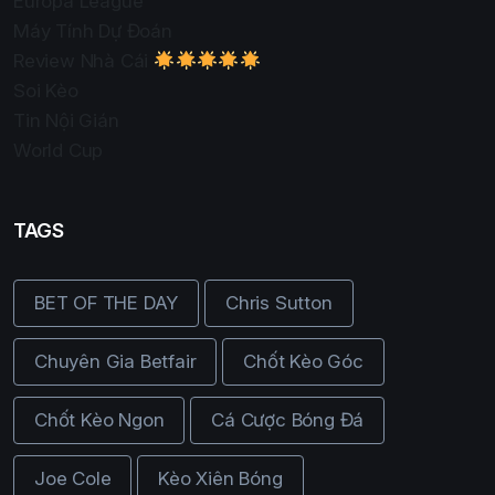
Europa League
Máy Tính Dự Đoán
Review Nhà Cái
Soi Kèo
Tin Nội Gián
World Cup
TAGS
BET OF THE DAY
Chris Sutton
Chuyên Gia Betfair
Chốt Kèo Góc
Chốt Kèo Ngon
Cá Cược Bóng Đá
Joe Cole
Kèo Xiên Bóng