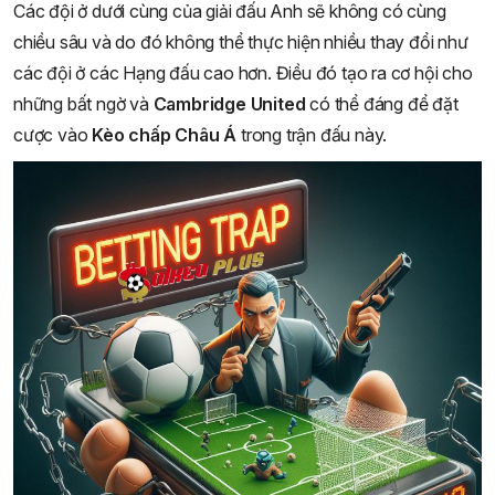
Các đội ở dưới cùng của giải đấu Anh sẽ không có cùng
chiều sâu và do đó không thể thực hiện nhiều thay đổi như
các đội ở các Hạng đấu cao hơn. Điều đó tạo ra cơ hội cho
những bất ngờ và
Cambridge United
có thể đáng để đặt
cược vào
Kèo chấp Châu Á
trong trận đấu này.