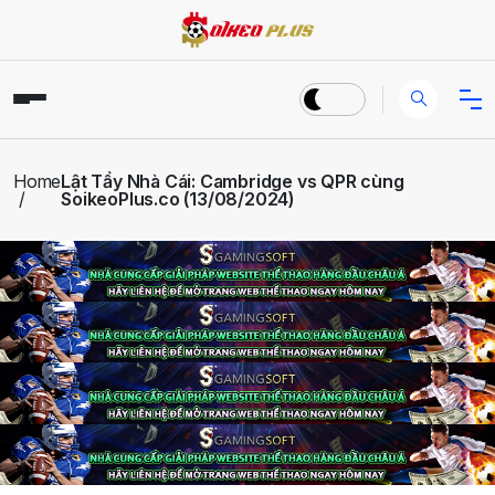
Home
Lật Tẩy Nhà Cái: Cambridge vs QPR cùng
SoikeoPlus.co (13/08/2024)