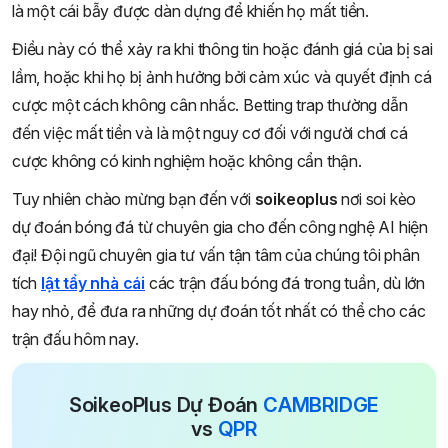
là một cái bẫy được dàn dựng để khiến họ mất tiền.
Điều này có thể xảy ra khi thông tin hoặc đánh giá của bị sai
lầm, hoặc khi họ bị ảnh hưởng bởi cảm xúc và quyết định cá
cược một cách không cân nhắc. Betting trap thường dẫn
đến việc mất tiền và là một nguy cơ đối với người chơi cá
cược không có kinh nghiệm hoặc không cẩn thận.
Tuy nhiên chào mừng bạn đến với
soikeoplus
nơi soi kèo
dự đoán bóng đá từ chuyên gia cho đến công nghệ AI hiện
đại! Đội ngũ chuyên gia tư vấn tận tâm của chúng tôi phân
tích
lật tẩy nhà cái
các trận đấu bóng đá trong tuần, dù lớn
hay nhỏ, để đưa ra những dự đoán tốt nhất có thể cho các
trận đấu hôm nay.
SoikeoPlus Dự Đoán
CAMBRIDGE
vs
QPR