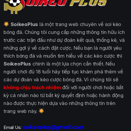
SoikeoPlus
là một trang web chuyên về soi kèo
bóng đá. Chúng tôi cung cấp những thông tin hữu ích
trước các trận đấu như dự đoán kết quả, thống kê, và
những gợi ý về cách đặt cược. Nếu bạn là người yêu
thích bóng đá và muốn tìm hiểu về các kèo cược thì
SoikeoPlus
chính là một lựa chọn cần thiết. Nếu
người chơi đủ 18 tuổi hãy tiếp tục khám phá thêm về
các dự đoán và kèo cược bóng đá. Vì chúng tôi sẽ
không chịu trách nhiệm
đối với người chơi hoặc bất
kỳ cá nhân nào từ bất kỳ quyết định hoặc hành động
nào được thực hiện dựa vào những thông tin trên
trang web này.
soikeoplus@gmail.com
Email Us: