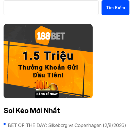
Tìm Kiếm
Soi Kèo Mới Nhất
BET OF THE DAY: Silkeborg vs Copenhagen (2/8/2026)