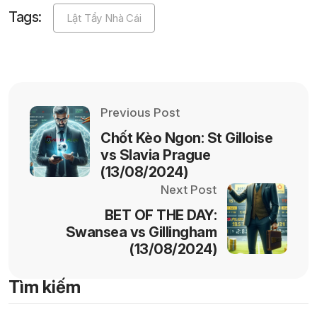
Tags:
Lật Tẩy Nhà Cái
Previous Post
Chốt Kèo Ngon: St Gilloise
vs Slavia Prague
(13/08/2024)
Next Post
BET OF THE DAY:
Swansea vs Gillingham
(13/08/2024)
Tìm kiếm