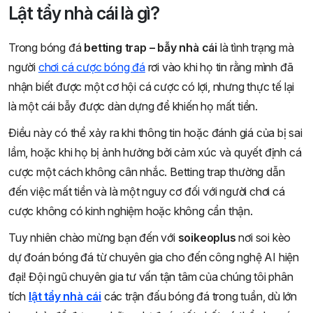
Lật tẩy nhà cái là gì?
Trong bóng đá
betting trap – bẫy nhà cái
là tình trạng mà
người
chơi cá cược bóng đá
rơi vào khi họ tin rằng mình đã
nhận biết được một cơ hội cá cược có lợi, nhưng thực tế lại
là một cái bẫy được dàn dựng để khiến họ mất tiền.
Điều này có thể xảy ra khi thông tin hoặc đánh giá của bị sai
lầm, hoặc khi họ bị ảnh hưởng bởi cảm xúc và quyết định cá
cược một cách không cân nhắc. Betting trap thường dẫn
đến việc mất tiền và là một nguy cơ đối với người chơi cá
cược không có kinh nghiệm hoặc không cẩn thận.
Tuy nhiên chào mừng bạn đến với
soikeoplus
nơi soi kèo
dự đoán bóng đá từ chuyên gia cho đến công nghệ AI hiện
đại! Đội ngũ chuyên gia tư vấn tận tâm của chúng tôi phân
tích
lật tẩy nhà cái
các trận đấu bóng đá trong tuần, dù lớn