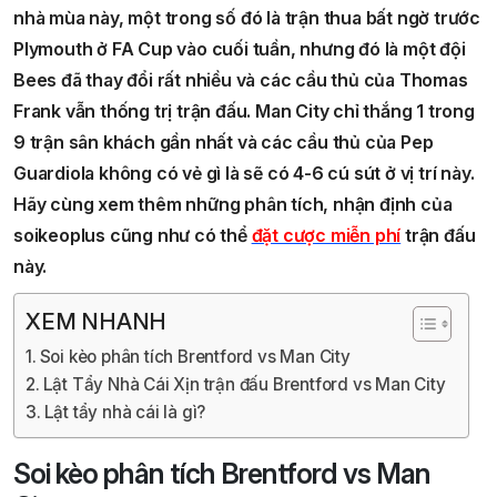
nhà mùa này, một trong số đó là trận thua bất ngờ trước
Plymouth ở FA Cup vào cuối tuần, nhưng đó là một đội
Bees đã thay đổi rất nhiều và các cầu thủ của Thomas
Frank vẫn thống trị trận đấu. Man City chỉ thắng 1 trong
9 trận sân khách gần nhất và các cầu thủ của Pep
Guardiola không có vẻ gì là sẽ có 4-6 cú sút ở vị trí này.
H
ãy cùng xem thêm những phân tích, nhận định của
soikeoplus cũng như có thể
đặt cược miễn phí
trận đấu
này.
XEM NHANH
Soi kèo phân tích Brentford vs Man City
Lật Tẩy Nhà Cái Xịn trận đấu Brentford vs Man City
Lật tẩy nhà cái là gì?
Soi kèo phân tích Brentford vs Man