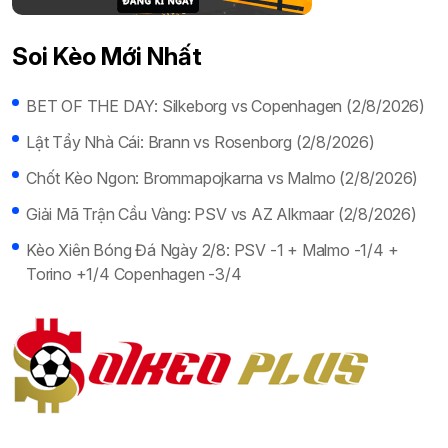
Soi Kèo Mới Nhất
BET OF THE DAY: Silkeborg vs Copenhagen (2/8/2026)
Lật Tẩy Nhà Cái: Brann vs Rosenborg (2/8/2026)
Chốt Kèo Ngon: Brommapojkarna vs Malmo (2/8/2026)
Giải Mã Trận Cầu Vàng: PSV vs AZ Alkmaar (2/8/2026)
Kèo Xiên Bóng Đá Ngày 2/8: PSV -1 + Malmo -1/4 +
Torino +1/4 Copenhagen -3/4