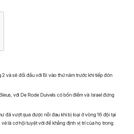
 và sẽ đối đầu với Bỉ vào thứ năm trước khi tiếp đón
 Bleus, với De Rode Duivels có bốn điểm và Israel đứng
 đã vượt qua được nỗi đau khi bị loại ở vòng 16 đội tại
vẻ là cơ hội tuyệt vời để khẳng định vị trí của họ trong