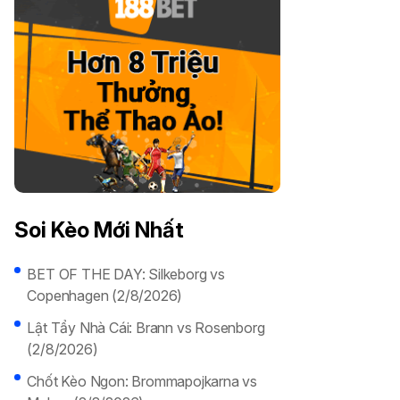
Soi Kèo Mới Nhất
BET OF THE DAY: Silkeborg vs
Copenhagen (2/8/2026)
Lật Tẩy Nhà Cái: Brann vs Rosenborg
(2/8/2026)
Chốt Kèo Ngon: Brommapojkarna vs