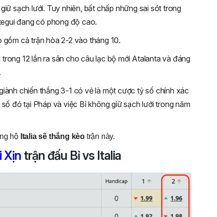
giữ sạch lưới. Tuy nhiên, bất chấp những sai sót trong
tegui đang có phong độ cao.
ao gồm cả trận hòa 2-2 vào tháng 10.
 trong 12 lần ra sân cho câu lạc bộ mới Atalanta và đáng
.
 giành chiến thắng 3-1 có vẻ là một cược tỷ số chính xác
ỷ số đó tại Pháp và việc Bỉ không giữ sạch lưới trong năm
ng hộ
Italia sẽ thắng kèo
trận này.
 Xịn
trận đấu Bỉ vs Italia