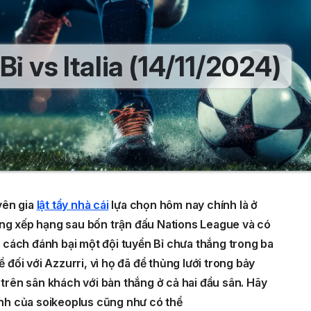
Bỉ vs Italia (14/11/2024)
yên gia
lật tẩy nhà cái
lựa chọn hôm nay chính là ở
ảng xếp hạng sau bốn trận đấu Nations League và có
 cách đánh bại một đội tuyển Bỉ chưa thắng trong ba
ề đối với Azzurri, vì họ đã để thủng lưới trong bảy
g trên sân khách với bàn thắng ở cả hai đầu sân. H
ãy
nh của soikeoplus cũng như có thể