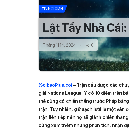
TIN NỘI GIÁN
Lật Tẩy Nhà Cái: 
Tháng 11 14, 2024
0
(SoikeoPlus.co)
– Trận đấu được các chu
giải Nations League
. Ý có 10 điểm trên b
thể củng cố chiến thắng trước Pháp bằng
trận. Tuy nhiên, giữ sạch lưới là một vấn đ
trận liên tiếp nên họ sẽ giành chiến thắn
cùng xem thêm những phân tích, nhận đị