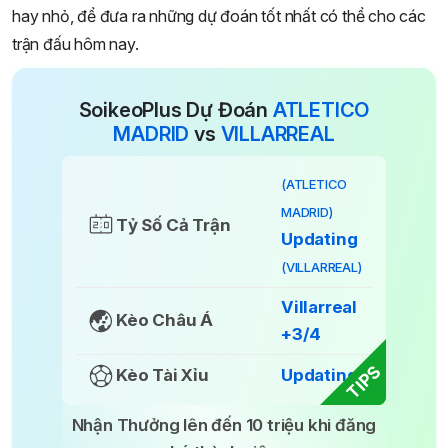
hay nhỏ, để đưa ra những dự đoán tốt nhất có thể cho các
trận đấu hôm nay.
SoikeoPlus Dự Đoán
ATLETICO
MADRID
vs
VILLARREAL
(ATLETICO
MADRID)
Tỷ Số Cả Trận
Updating
(VILLARREAL)
Villarreal
Kèo Châu Á
+3/4
TIPS
Kèo Tài Xỉu
Updating
Nhận Thưởng lên đến 10 triệu khi đăng