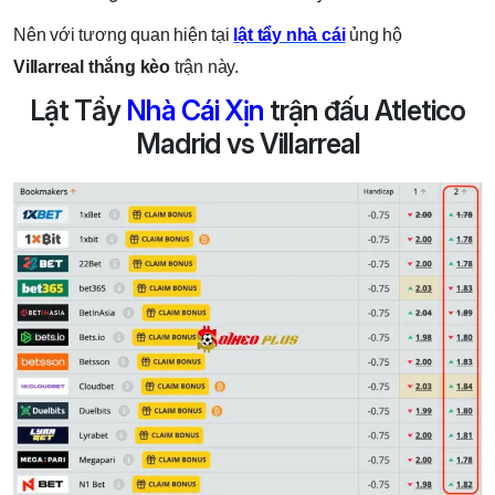
Nên với tương quan hiện tại
lật tẩy nhà cái
ủng hộ
Villarreal thắng kèo
trận này.
Lật Tẩy
Nhà Cái Xịn
trận đấu Atletico
Madrid vs Villarreal