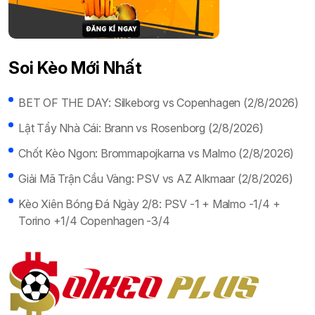
Soi Kèo Mới Nhất
BET OF THE DAY: Silkeborg vs Copenhagen (2/8/2026)
Lật Tẩy Nhà Cái: Brann vs Rosenborg (2/8/2026)
Chốt Kèo Ngon: Brommapojkarna vs Malmo (2/8/2026)
Giải Mã Trận Cầu Vàng: PSV vs AZ Alkmaar (2/8/2026)
Kèo Xiên Bóng Đá Ngày 2/8: PSV -1 + Malmo -1/4 +
Torino +1/4 Copenhagen -3/4