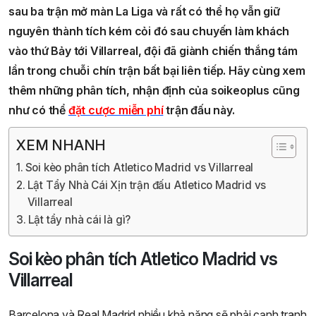
sau ba trận mở màn La Liga và rất có thể họ vẫn giữ
nguyên thành tích kém cỏi đó sau chuyến làm khách
vào thứ Bảy tới Villarreal, đội đã giành chiến thắng tám
lần trong chuỗi chín trận bất bại liên tiếp. H
ãy cùng xem
thêm những phân tích, nhận định của soikeoplus cũng
như có thể
đặt cược miễn phí
trận đấu này.
XEM NHANH
Soi kèo phân tích Atletico Madrid vs Villarreal
Lật Tẩy Nhà Cái Xịn trận đấu Atletico Madrid vs
Villarreal
Lật tẩy nhà cái là gì?
Soi kèo phân tích Atletico Madrid vs
Villarreal
Barcelona và Real Madrid nhiều khả năng sẽ phải cạnh tranh