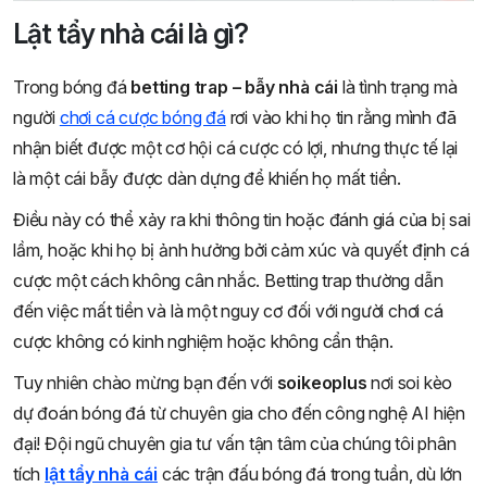
Lật tẩy nhà cái là gì?
Trong bóng đá
betting trap – bẫy nhà cái
là tình trạng mà
người
chơi cá cược bóng đá
rơi vào khi họ tin rằng mình đã
nhận biết được một cơ hội cá cược có lợi, nhưng thực tế lại
là một cái bẫy được dàn dựng để khiến họ mất tiền.
Điều này có thể xảy ra khi thông tin hoặc đánh giá của bị sai
lầm, hoặc khi họ bị ảnh hưởng bởi cảm xúc và quyết định cá
cược một cách không cân nhắc. Betting trap thường dẫn
đến việc mất tiền và là một nguy cơ đối với người chơi cá
cược không có kinh nghiệm hoặc không cẩn thận.
Tuy nhiên chào mừng bạn đến với
soikeoplus
nơi soi kèo
dự đoán bóng đá từ chuyên gia cho đến công nghệ AI hiện
đại! Đội ngũ chuyên gia tư vấn tận tâm của chúng tôi phân
tích
lật tẩy nhà cái
các trận đấu bóng đá trong tuần, dù lớn