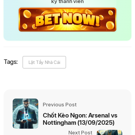
ký thành viên
Tags:
Lật Tẩy Nhà Cái
Previous Post
Chốt Kèo Ngon: Arsenal vs
Nottingham (13/09/2025)
Next Post