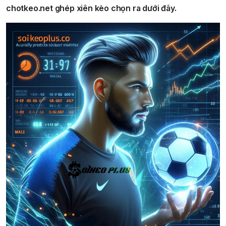
chotkeo.net ghép xiên kèo chọn ra dưới đây.