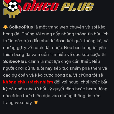
SoikeoPlus
là một trang web chuyên về soi kèo
bóng đá. Chúng tôi cung cấp những thông tin hữu ích
trước các trận đấu như dự đoán kết quả, thống kê, và
những gợi ý về cách đặt cược. Nếu bạn là người yêu
thích bóng đá và muốn tìm hiểu về các kèo cược thì
SoikeoPlus
chính là một lựa chọn cần thiết. Nếu
người chơi đủ 18 tuổi hãy tiếp tục khám phá thêm về
các dự đoán và kèo cược bóng đá. Vì chúng tôi sẽ
không chịu trách nhiệm
đối với người chơi hoặc bất
kỳ cá nhân nào từ bất kỳ quyết định hoặc hành động
nào được thực hiện dựa vào những thông tin trên
trang web này.