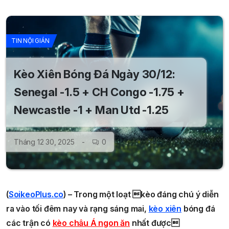
TIN NỘI GIÁN
Kèo Xiên Bóng Đá Ngày 30/12:
Senegal -1.5 + CH Congo -1.75 +
Newcastle -1 + Man Utd -1.25
Tháng 12 30, 2025
0
(
SoikeoPlus.co
) – Trong một loạt kèo đáng chú ý diễn
ra vào tối đêm nay và rạng sáng mai,
kèo xiên
bóng đá
các trận có
kèo châu Á ngon ăn
nhất được