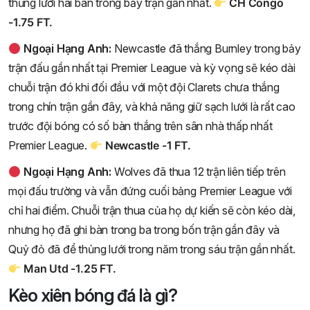
thủng lưới hai bàn trong bảy trận gần nhất.
CH Congo
-1.75 FT.
Ngoại Hạng Anh:
Newcastle đã thắng Burnley trong bảy
trận đấu gần nhất tại Premier League và kỳ vọng sẽ kéo dài
chuỗi trận đó khi đối đầu với một đội Clarets chưa thắng
trong chín trận gần đây, và khả năng giữ sạch lưới là rất cao
trước đội bóng có số bàn thắng trên sân nhà thấp nhất
Premier League.
Newcastle -1 FT.
Ngoại Hạng Anh:
Wolves đã thua 12 trận liên tiếp trên
mọi đấu trường và vẫn đứng cuối bảng Premier League với
chỉ hai điểm. Chuỗi trận thua của họ dự kiến ​​sẽ còn kéo dài,
nhưng họ đã ghi bàn trong ba trong bốn trận gần đây và
Quỷ đỏ đã để thủng lưới trong năm trong sáu trận gần nhất.
Man Utd -1.25
FT.
Kèo xiên bóng đá
là gì?