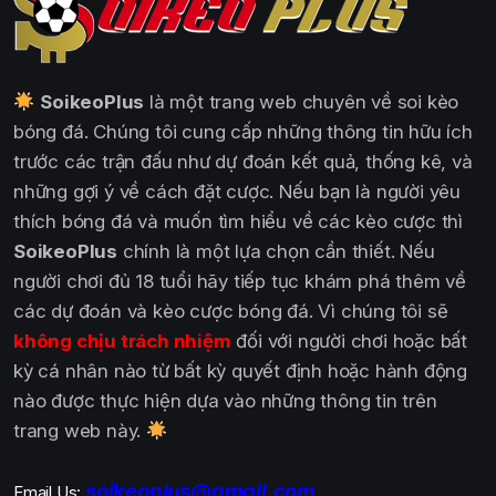
SoikeoPlus
là một trang web chuyên về soi kèo
bóng đá. Chúng tôi cung cấp những thông tin hữu ích
trước các trận đấu như dự đoán kết quả, thống kê, và
những gợi ý về cách đặt cược. Nếu bạn là người yêu
thích bóng đá và muốn tìm hiểu về các kèo cược thì
SoikeoPlus
chính là một lựa chọn cần thiết. Nếu
người chơi đủ 18 tuổi hãy tiếp tục khám phá thêm về
các dự đoán và kèo cược bóng đá. Vì chúng tôi sẽ
không chịu trách nhiệm
đối với người chơi hoặc bất
kỳ cá nhân nào từ bất kỳ quyết định hoặc hành động
nào được thực hiện dựa vào những thông tin trên
trang web này.
soikeoplus@gmail.com
Email Us: