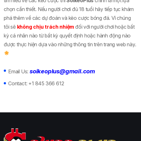
tìm hiểu về các kèo cược thì
SoikeoPlus
chính là một lựa
chọn cần thiết. Nếu người chơi đủ 18 tuổi hãy tiếp tục khám
phá thêm về các dự đoán và kèo cược bóng đá. Vì chúng
tôi sẽ
không chịu trách nhiệm
đối với người chơi hoặc bất
kỳ cá nhân nào từ bất kỳ quyết định hoặc hành động nào
được thực hiện dựa vào những thông tin trên trang web này.
soikeoplus@gmail.com
Email Us:
Contact:
+1 845 366 612