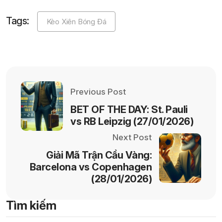
Tags:
Kèo Xiên Bóng Đá
Previous Post
BET OF THE DAY: St. Pauli
vs RB Leipzig (27/01/2026)
Next Post
Giải Mã Trận Cầu Vàng:
Barcelona vs Copenhagen
(28/01/2026)
Tìm kiếm