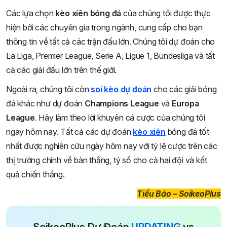
Các lựa chọn
kèo xiên bóng đá
của chúng tôi được thực
hiện bởi các chuyên gia trong ngành, cung cấp cho bạn
thông tin về tất cả các trận đấu lớn. Chúng tôi dự đoán cho
La Liga, Premier League, Serie A, Ligue 1, Bundesliga và tất
cả các giải đấu lớn trên thế giới.
Ngoài ra, chúng tôi còn
soi kèo dự đoán
cho các giải bóng
đá khác như dự đoán
Champions League
và
Europa
League
. Hãy làm theo lời khuyên cá cược của chúng tôi
ngay hôm nay. Tất cả các dự đoán
kèo xiên
bóng đá tốt
nhất được nghiên cứu ngày hôm nay với tỷ lệ cược trên các
thị trường chính về bàn thắng, tỷ số cho cả hai đội và kết
quả chiến thắng.
Tiểu Bảo – SoikeoPlus
SoikeoPlus Dự Đoán
UPDATING
vs