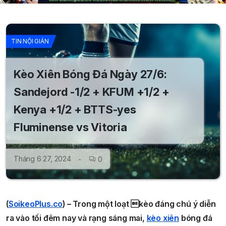
TIN NỘI GIÁN
Kèo Xiên Bóng Đá Ngày 27/6:
Sandejord -1/2 + KFUM +1/2 +
Kenya +1/2 + BTTS-yes
Fluminense vs Vitoria
Tháng 6 27, 2024
0
(
SoikeoPlus.co
) – Trong một loạt kèo đáng chú ý diễn
ra vào tối đêm nay và rạng sáng mai,
kèo xiên
bóng đá