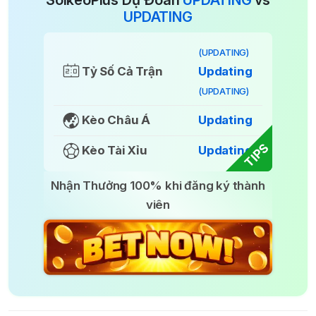
UPDATING
(UPDATING)
Tỷ Số Cả Trận
Updating
(UPDATING)
Kèo Châu Á
Updating
TIPS
Kèo Tài Xỉu
Updating
Nhận Thưởng 100% khi đăng ký thành
viên