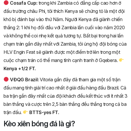
Cosafa Cup:
trong khi Zambia có đẳng cấp cao hơn ở
đấu trường châu Phi, tôi thích Kenya sẽ chứng tỏ là một đội
khó bị đánh bại vào thứ Năm. Người Kenya đã giành chiến
thắng 2: 1 khi họ đối đầu với Zambia lần cuối vào năm 2020
và không thể coi nhẹ kết quả tương tự. Bất bại trong hai lần
chạm trán gần đây nhất với Zambia, tôi ủng hộ đội bóng của
HLV Engin Fırat sẽ giành được một điểm trở lên trong một
cuộc chạm trán có thể mang tính cạnh tranh ở Gqebera.
Kenya +1/2 FT.
VĐQG Brazil:
Vitoria gần đây đã tham gia một số trận
đấu mang tính giải trí cao nhất ở giải đấu hàng đầu Brazil. Cả
ba trận gần đây nhất của đội khách đều kết thúc với ít nhất 3
bàn thắng và cược trên 2,5 bàn thắng đều thắng trong cả ba
trận đấu.
BTTS-yes FT.
Kèo xiên bóng đá
là gì?