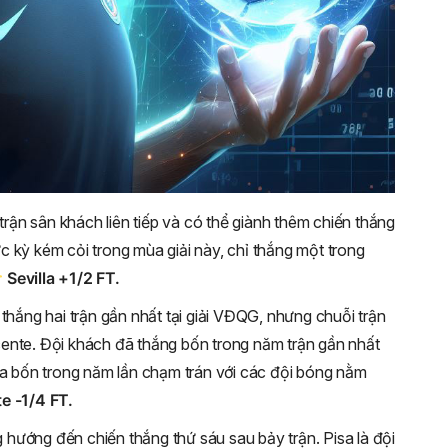
trận sân khách liên tiếp và có thể giành thêm chiến thắng
ực kỳ kém cỏi trong mùa giải này, chỉ thắng một trong
Sevilla +1/2 FT.
thắng hai trận gần nhất tại giải VĐQG, nhưng chuỗi trận
icente. Đội khách đã thắng bốn trong năm trận gần nhất
thua bốn trong năm lần chạm trán với các đội bóng nằm
e -1/4 FT.
hướng đến chiến thắng thứ sáu sau bảy trận. Pisa là đội