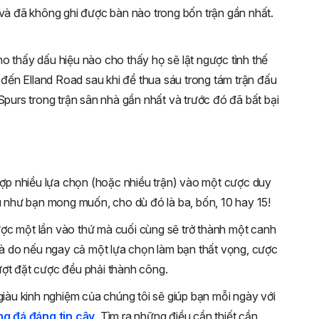
 A và đã không ghi được bàn nào trong bốn trận gần nhất.
thấy dấu hiệu nào cho thấy họ sẽ lật ngược tình thế
 đến Elland Road sau khi để thua sáu trong tám trận đấu
purs trong trận sân nhà gần nhất và trước đó đã bất bại
hợp nhiều lựa chọn (hoặc nhiều trận) vào một cược duy
u như bạn mong muốn, cho dù đó là ba, bốn, 10 hay 15!
cược một lần vào thứ mà cuối cùng sẽ trở thành một canh
là do nếu ngay cả một lựa chọn làm bạn thất vọng, cược
lượt đặt cược đều phải thành công.
iàu kinh nghiệm của chúng tôi sẽ giúp bạn mỗi ngày với
ng đá đáng tin cậy
. Tìm ra những điều cần thiết cần