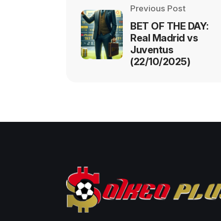
Previous Post
BET OF THE DAY:
Real Madrid vs
Juventus
(22/10/2025)