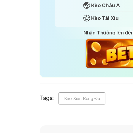
Kèo Châu Á
Kèo Tài Xỉu
Nhận Thưởng lên đến 
Tags:
Kèo Xiên Bóng Đá