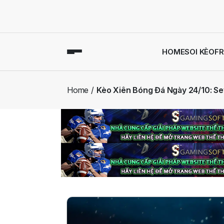
HOME
SOI KÈO
FR
Home
Kèo Xiên Bóng Đá Ngày 24/10: Sevi