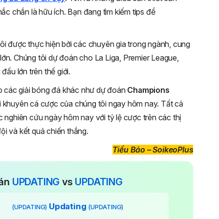
ắc chắn là hữu ích. Bạn đang tìm kiếm tips để
ôi được thực hiện bởi các chuyên gia trong ngành, cung
 lớn. Chúng tôi dự đoán cho La Liga, Premier League,
 đấu lớn trên thế giới.
 các giải bóng đá khác như dự đoán
Champions
ời khuyên cá cược của chúng tôi ngay hôm nay. Tất cả
 nghiên cứu ngày hôm nay với tỷ lệ cược trên các thị
ội và kết quả chiến thắng.
Tiểu Bảo – SoikeoPlus
oán
UPDATING
vs
UPDATING
Updating
(UPDATING)
(UPDATING)