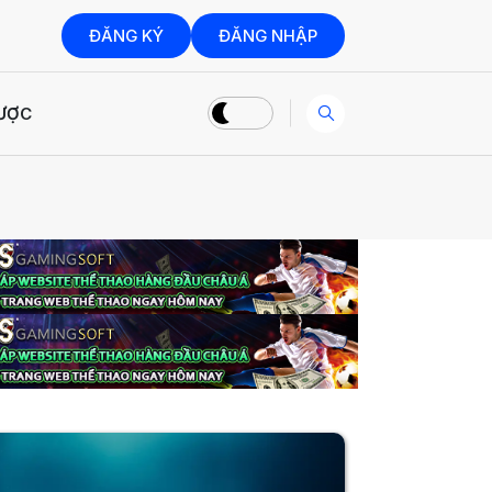
ĐĂNG KÝ
ĐĂNG NHẬP
CƯỢC