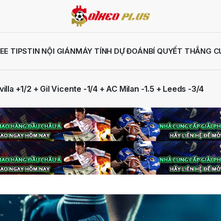
EE TIPS
TIN NỘI GIÁN
MÁY TÍNH DỰ ĐOÁN
BÍ QUYẾT THẮNG 
lla +1/2 + Gil Vicente -1/4 + AC Milan -1.5 + Leeds -3/4