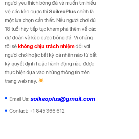
người yêu thích bóng đá và muốn tìm hiểu
về các kèo cược thì
SoikeoPlus
chính là
một lựa chọn cần thiết. Nếu người chơi đủ
18 tuổi hãy tiếp tục khám phá thêm về các
dự đoán và kèo cược bóng đá. Vì chúng
tôi sẽ
không chịu trách nhiệm
đối với
người chơi hoặc bất kỳ cá nhân nào từ bất
kỳ quyết định hoặc hành động nào được
thực hiện dựa vào những thông tin trên
trang web này.
soikeoplus@gmail.com
Email Us:
Contact:
+1 845 366 612