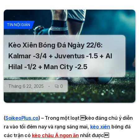
TIN NỘI GIÁN
Kèo Xiên Bóng Đá Ngày 22/6:
Kalmar -3/4 + Juventus -1.5 + Al
Hilal -1/2 + Man City -2.5
Tháng 6 22, 2025
0
(
SoikeoPlus.co
) – Trong một loạt kèo đáng chú ý diễn
ra vào tối đêm nay và rạng sáng mai,
kèo xiên
bóng đá
các trận có
kèo châu Á ngon ăn
nhất được