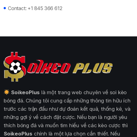
Contact:
+1 845 366 612
SoikeoPlus
là một trang web chuyên về soi kèo
bóng đá. Chúng tôi cung cấp những thông tin hữu ích
trước các trận đấu như dự đoán kết quả, thống kê, và
những gợi ý về cách đặt cược. Nếu bạn là người yêu
thích bóng đá và muốn tìm hiểu về các kèo cược thì
SoikeoPlus
chính là một lựa chọn cần thiết. Nếu