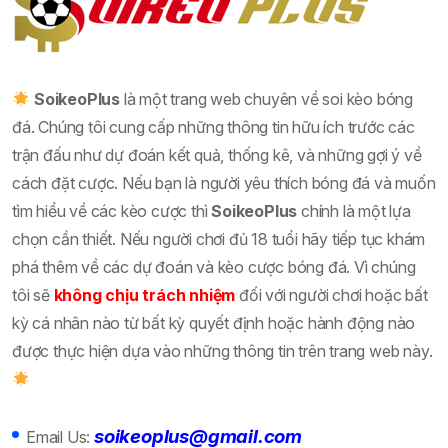
SoikeoPlus
là một trang web chuyên về soi kèo bóng
đá. Chúng tôi cung cấp những thông tin hữu ích trước các
trận đấu như dự đoán kết quả, thống kê, và những gợi ý về
cách đặt cược. Nếu bạn là người yêu thích bóng đá và muốn
tìm hiểu về các kèo cược thì
SoikeoPlus
chính là một lựa
chọn cần thiết. Nếu người chơi đủ 18 tuổi hãy tiếp tục khám
phá thêm về các dự đoán và kèo cược bóng đá. Vì chúng
tôi sẽ
không chịu trách nhiệm
đối với người chơi hoặc bất
kỳ cá nhân nào từ bất kỳ quyết định hoặc hành động nào
được thực hiện dựa vào những thông tin trên trang web này.
soikeoplus@gmail.com
Email Us: