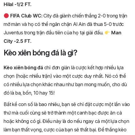
Hilal -1/2 FT.
FIFA Club WC:
City đã giành chiến thắng 2-0 trong trận
mở màn và họ có thể ngăn chặn Al Ain đã thua 5-0 trước
Juventus trong trận đầu tiên của họ tại giải đấu.
Man
City -2.5 FT.
Kèo xiên bóng đá
là gì?
Kèo xiên bóng đá
chỉ đơn giản là cược kết hợp nhiều lựa
chọn (hoặc nhiều trận) vào một cược duy nhất. Nó có thể
có nhiều lựa chọn khác nhau như bạn mong muốn, cho dù
đó là ba, bốn, 10 hay 15!
Bất kể con số là bao nhiêu, bạn sẽ chỉ đặt cược một lần vào
thứ mà cuối cùng sẽ trở thành một canh bạc được ăn cả
hoặc không có gì. Điều này là do nếu ngay cả một lựa chọn
làm bạn thất vọng, cược của bạn sẽ thất bại. Để thắng kèo