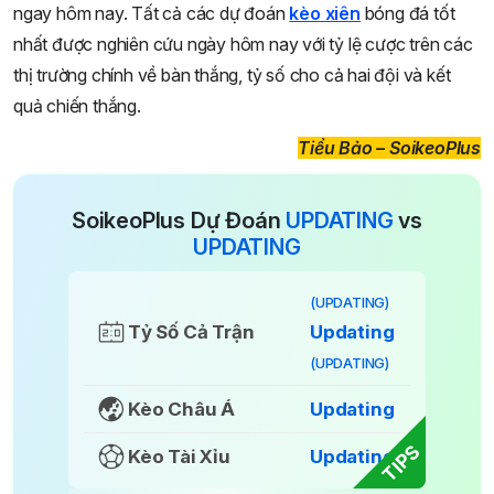
ngay hôm nay. Tất cả các dự đoán
kèo xiên
bóng đá tốt
nhất được nghiên cứu ngày hôm nay với tỷ lệ cược trên các
thị trường chính về bàn thắng, tỷ số cho cả hai đội và kết
quả chiến thắng.
Tiểu Bảo – SoikeoPlus
SoikeoPlus Dự Đoán
UPDATING
vs
UPDATING
(UPDATING)
Tỷ Số Cả Trận
Updating
(UPDATING)
Kèo Châu Á
Updating
TIPS
Kèo Tài Xỉu
Updating