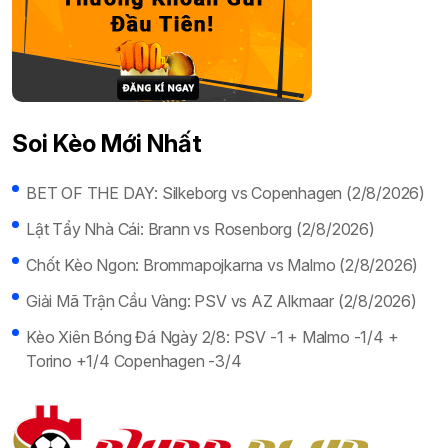
Soi Kèo Mới Nhất
BET OF THE DAY: Silkeborg vs Copenhagen (2/8/2026)
Lật Tẩy Nhà Cái: Brann vs Rosenborg (2/8/2026)
Chốt Kèo Ngon: Brommapojkarna vs Malmo (2/8/2026)
Giải Mã Trận Cầu Vàng: PSV vs AZ Alkmaar (2/8/2026)
Kèo Xiên Bóng Đá Ngày 2/8: PSV -1 + Malmo -1/4 +
Torino +1/4 Copenhagen -3/4