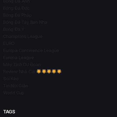
Bóng Đá Anh
Bóng Đá Đức
Bóng Đá Pháp
Bóng Đá Tây Ban Nha
Bóng Đá Ý
Champions League
EURO
Europa Conference League
Europa League
Máy Tính Dự Đoán
Review Nhà Cái
Soi Kèo
Tin Nội Gián
World Cup
TAGS