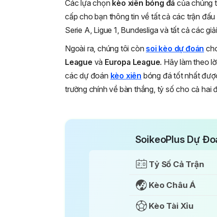
Các lựa chọn
kèo xiên bóng đá
của chúng t
cấp cho bạn thông tin về tất cả các trận đấu
Serie A, Ligue 1, Bundesliga và tất cả các giải
Ngoài ra, chúng tôi còn
soi kèo dự đoán
cho
League
và
Europa League
. Hãy làm theo l
các dự đoán
kèo xiên
bóng đá tốt nhất được
trường chính về bàn thắng, tỷ số cho cả hai đ
SoikeoPlus Dự Đ
Tỷ Số Cả Trận
Kèo Châu Á
Kèo Tài Xỉu