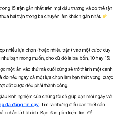
rong 15 trận gần nhất trên mọi đấu trường và có thể tận
ể thua hai trận trong ba chuyến làm khách gần nhất.
hợp nhiều lựa chọn (hoặc nhiều trận) vào một cược duy
u như bạn mong muốn, cho dù đó là ba, bốn, 10 hay 15!
cược một lần vào thứ mà cuối cùng sẽ trở thành một canh
là do nếu ngay cả một lựa chọn làm bạn thất vọng, cược
lượt đặt cược đều phải thành công.
iàu kinh nghiệm của chúng tôi sẽ giúp bạn mỗi ngày với
ng đá đáng tin cậy
. Tìm ra những điều cần thiết cần
ắc chắn là hữu ích. Bạn đang tìm kiếm tips để