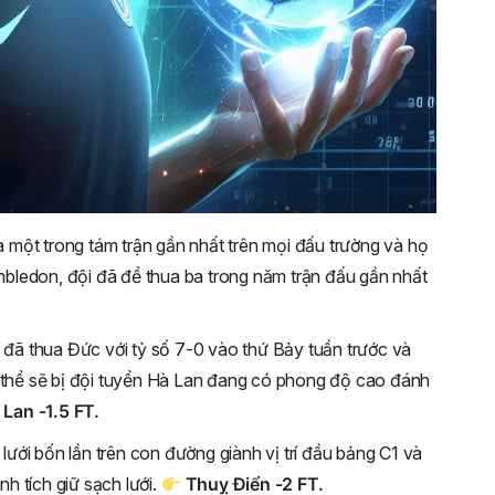
 một trong tám trận gần nhất trên mọi đấu trường và họ
mbledon, đội đã để thua ba trong năm trận đấu gần nhất
đã thua Đức với tỷ số 7-0 vào thứ Bảy tuần trước và
 thể sẽ bị đội tuyển Hà Lan đang có phong độ cao đánh
Lan -1.5 FT.
lưới bốn lần trên con đường giành vị trí đầu bảng C1 và
h tích giữ sạch lưới.
Thuỵ Điển -2 FT.