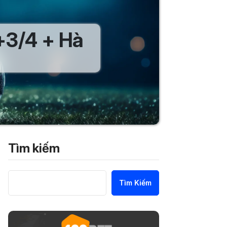
+3/4 + Hà
Tìm kiếm
Tìm Kiếm