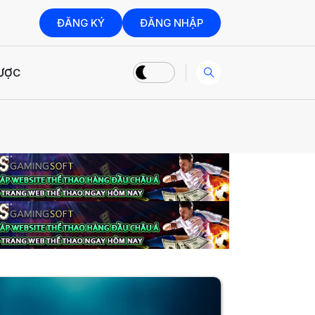
ĐĂNG KÝ
ĐĂNG NHẬP
CƯỢC