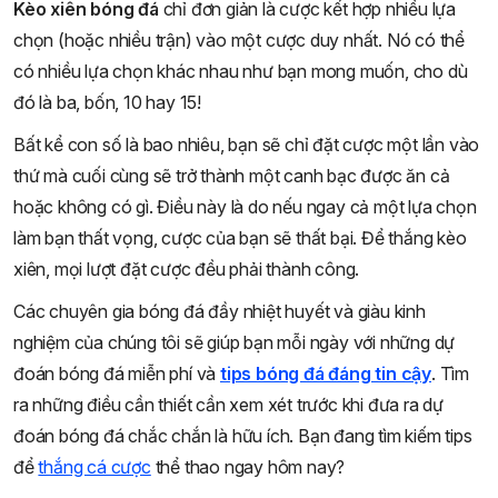
Kèo xiên bóng đá
chỉ đơn giản là cược kết hợp nhiều lựa
chọn (hoặc nhiều trận) vào một cược duy nhất. Nó có thể
có nhiều lựa chọn khác nhau như bạn mong muốn, cho dù
đó là ba, bốn, 10 hay 15!
Bất kể con số là bao nhiêu, bạn sẽ chỉ đặt cược một lần vào
thứ mà cuối cùng sẽ trở thành một canh bạc được ăn cả
hoặc không có gì. Điều này là do nếu ngay cả một lựa chọn
làm bạn thất vọng, cược của bạn sẽ thất bại. Để thắng kèo
xiên, mọi lượt đặt cược đều phải thành công.
Các chuyên gia bóng đá đầy nhiệt huyết và giàu kinh
nghiệm của chúng tôi sẽ giúp bạn mỗi ngày với những dự
đoán bóng đá miễn phí và
tips bóng đá đáng tin cậy
. Tìm
ra những điều cần thiết cần xem xét trước khi đưa ra dự
đoán bóng đá chắc chắn là hữu ích. Bạn đang tìm kiếm tips
để
thắng cá cược
thể thao ngay hôm nay?