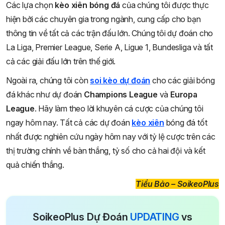
Các lựa chọn
kèo xiên bóng đá
của chúng tôi được thực
hiện bởi các chuyên gia trong ngành, cung cấp cho bạn
thông tin về tất cả các trận đấu lớn. Chúng tôi dự đoán cho
La Liga, Premier League, Serie A, Ligue 1, Bundesliga và tất
cả các giải đấu lớn trên thế giới.
Ngoài ra, chúng tôi còn
soi kèo dự đoán
cho các giải bóng
đá khác như dự đoán
Champions League
và
Europa
League
. Hãy làm theo lời khuyên cá cược của chúng tôi
ngay hôm nay. Tất cả các dự đoán
kèo xiên
bóng đá tốt
nhất được nghiên cứu ngày hôm nay với tỷ lệ cược trên các
thị trường chính về bàn thắng, tỷ số cho cả hai đội và kết
quả chiến thắng.
Tiểu Bảo – SoikeoPlus
SoikeoPlus Dự Đoán
UPDATING
vs