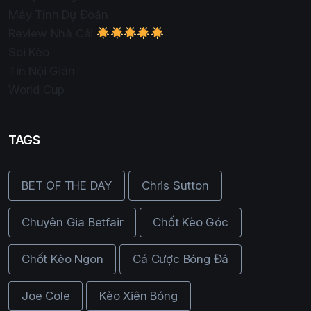
Máy Tính Dự Đoán
Review Nhà Cái
Soi Kèo
Tin Nội Gián
World Cup
TAGS
BET OF THE DAY
Chris Sutton
Chuyên Gia Betfair
Chốt Kèo Góc
Chốt Kèo Ngon
Cá Cược Bóng Đá
Joe Cole
Kèo Xiên Bóng