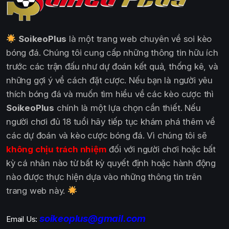
SoikeoPlus
là một trang web chuyên về soi kèo
bóng đá. Chúng tôi cung cấp những thông tin hữu ích
trước các trận đấu như dự đoán kết quả, thống kê, và
những gợi ý về cách đặt cược. Nếu bạn là người yêu
thích bóng đá và muốn tìm hiểu về các kèo cược thì
SoikeoPlus
chính là một lựa chọn cần thiết. Nếu
người chơi đủ 18 tuổi hãy tiếp tục khám phá thêm về
các dự đoán và kèo cược bóng đá. Vì chúng tôi sẽ
không chịu trách nhiệm
đối với người chơi hoặc bất
kỳ cá nhân nào từ bất kỳ quyết định hoặc hành động
nào được thực hiện dựa vào những thông tin trên
trang web này.
soikeoplus@gmail.com
Email Us: