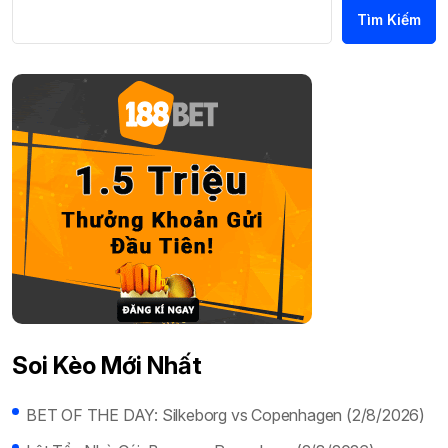
Tìm Kiếm
Soi Kèo Mới Nhất
BET OF THE DAY: Silkeborg vs Copenhagen (2/8/2026)