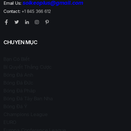
soikeoplus@gmail.com
Email Us:
Contact:
+1 845 366 612
CHUYÊN MỤC
Bạn Có Biết
Bí Quyết Thắng Cược
Bóng Đá Anh
Bóng Đá Đức
Bóng Đá Pháp
Bóng Đá Tây Ban Nha
Bóng Đá Ý
Champions League
EURO
Europa Conference League