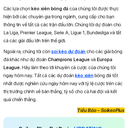
Các lựa chọn
kèo xiên bóng đá
của chúng tôi được thực
hiện bởi các chuyên gia trong ngành, cung cấp cho bạn
thông tin về tất cả các trận đấu lớn. Chúng tôi dự đoán cho
La Liga, Premier League, Serie A, Ligue 1, Bundesliga và tất
cả các giải đấu lớn trên thế giới.
Ngoài ra, chúng tôi còn
soi kèo dự đoán
cho các giải bóng
đá khác như dự đoán
Champions League
và
Europa
League
. Hãy làm theo lời khuyên cá cược của chúng tôi
ngay hôm nay. Tất cả các dự đoán
kèo xiên
bóng đá tốt
nhất được nghiên cứu ngày hôm nay với tỷ lệ cược trên các
thị trường chính về bàn thắng, tỷ số cho cả hai đội và kết
quả chiến thắng.
Tiểu Bảo – SoikeoPlus