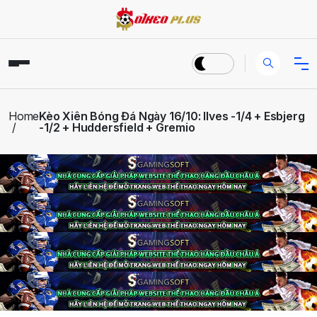
Home
Kèo Xiên Bóng Đá Ngày 16/10: Ilves -1/4 + Esbjerg
-1/2 + Huddersfield + Gremio