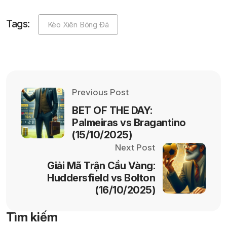
Tags:
Kèo Xiên Bóng Đá
Previous Post
BET OF THE DAY:
Palmeiras vs Bragantino
(15/10/2025)
Next Post
Giải Mã Trận Cầu Vàng:
Huddersfield vs Bolton
(16/10/2025)
Tìm kiếm