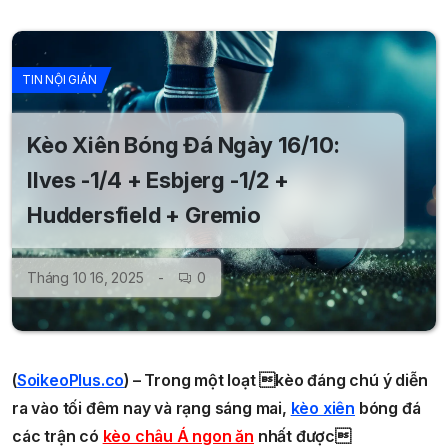
TIN NỘI GIÁN
Kèo Xiên Bóng Đá Ngày 16/10:
Ilves -1/4 + Esbjerg -1/2 +
Huddersfield + Gremio
Tháng 10 16, 2025
0
(
SoikeoPlus.co
) – Trong một loạt kèo đáng chú ý diễn
ra vào tối đêm nay và rạng sáng mai,
kèo xiên
bóng đá
các trận có
kèo châu Á ngon ăn
nhất được