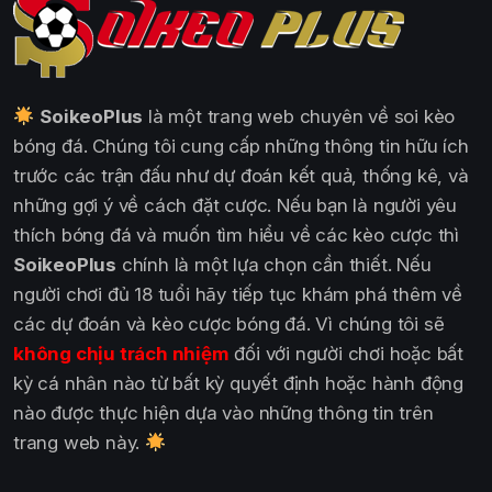
SoikeoPlus
là một trang web chuyên về soi kèo
bóng đá. Chúng tôi cung cấp những thông tin hữu ích
trước các trận đấu như dự đoán kết quả, thống kê, và
những gợi ý về cách đặt cược. Nếu bạn là người yêu
thích bóng đá và muốn tìm hiểu về các kèo cược thì
SoikeoPlus
chính là một lựa chọn cần thiết. Nếu
người chơi đủ 18 tuổi hãy tiếp tục khám phá thêm về
các dự đoán và kèo cược bóng đá. Vì chúng tôi sẽ
không chịu trách nhiệm
đối với người chơi hoặc bất
kỳ cá nhân nào từ bất kỳ quyết định hoặc hành động
nào được thực hiện dựa vào những thông tin trên
trang web này.