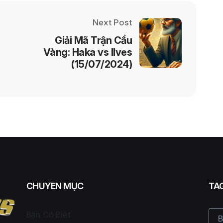
Next Post
Giải Mã Trận Cầu
Vàng: Haka vs Ilves
(15/07/2024)
CHUYÊN MỤC
TA
Bạn Có Biết
B