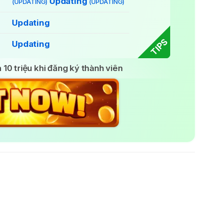
Updating
(UPDATING)
(UPDATING)
Updating
TIPS
Updating
10 triệu khi đăng ký thành viên