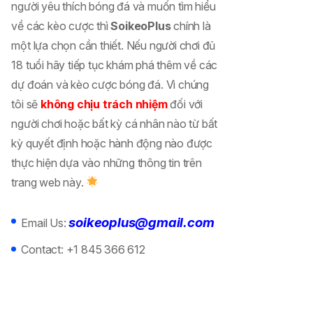
người yêu thích bóng đá và muốn tìm hiểu
về các kèo cược thì
SoikeoPlus
chính là
một lựa chọn cần thiết. Nếu người chơi đủ
18 tuổi hãy tiếp tục khám phá thêm về các
dự đoán và kèo cược bóng đá. Vì chúng
tôi sẽ
không chịu trách nhiệm
đối với
người chơi hoặc bất kỳ cá nhân nào từ bất
kỳ quyết định hoặc hành động nào được
thực hiện dựa vào những thông tin trên
trang web này.
soikeoplus@gmail.com
Email Us:
Contact:
+1 845 366 612