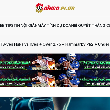
EE TIPS
TIN NỘI GIÁN
MÁY TÍNH DỰ ĐOÁN
BÍ QUYẾT THẮNG 
S-yes Haka vs Ilves + Over 2.75 + Hammarby -1/2 + Under 