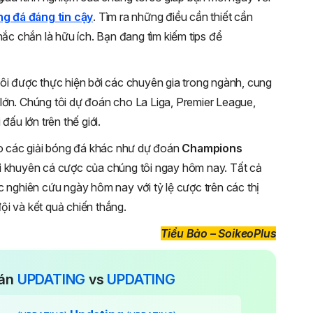
ng đá đáng tin cậy
. Tìm ra những điều cần thiết cần
ắc chắn là hữu ích. Bạn đang tìm kiếm tips để
ôi được thực hiện bởi các chuyên gia trong ngành, cung
 lớn. Chúng tôi dự đoán cho La Liga, Premier League,
 đấu lớn trên thế giới.
 các giải bóng đá khác như dự đoán
Champions
ời khuyên cá cược của chúng tôi ngay hôm nay. Tất cả
 nghiên cứu ngày hôm nay với tỷ lệ cược trên các thị
ội và kết quả chiến thắng.
Tiểu Bảo – SoikeoPlus
oán
UPDATING
vs
UPDATING