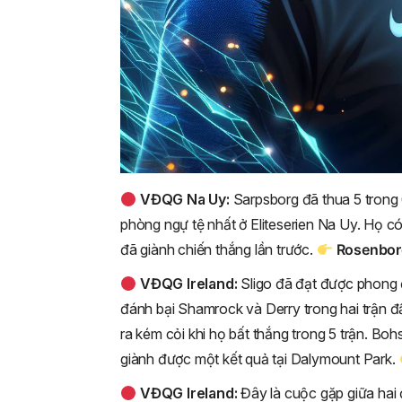
VĐQG Na Uy:
Sarpsborg đã thua 5 trong 
phòng ngự tệ nhất ở Eliteserien Na Uy. Họ c
đã giành chiến thắng lần trước.
Rosenbor
VĐQG Ireland:
Sligo đã đạt được phong đ
đánh bại Shamrock và Derry trong hai trận đ
ra kém cỏi khi họ bất thắng trong 5 trận. Bohs
giành được một kết quả tại Dalymount Park.
VĐQG Ireland:
Đây là cuộc gặp giữa hai đ