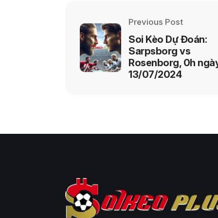
Previous Post
Soi Kèo Dự Đoán:
Sarpsborg vs
Rosenborg, 0h ngà
13/07/2024