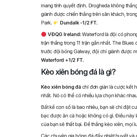
mang tính quyết định. Drogheda không thắng 
giành được chiến thắng trên sân khách, trong 
Park.
Dundalk -1/2 FT.
VĐQG Ireland:
Waterford là đội có phong
trận thắng trong 11 trận gần nhất. The Blues
trước đội bóng Galway, đội chỉ giành được m
Waterford +1/2 FT.
Kèo xiên bóng đá
là gì?
Kèo xiên bóng đá
chỉ đơn giản là cược kết 
nhất. Nó có thể có nhiều lựa chọn khác nha
Bất kể con số là bao nhiêu, bạn sẽ chỉ đặt 
bạc được ăn cả hoặc không có gì. Điều này 
của bạn sẽ thất bại. Để thắng kèo xiên, mọi 
Các chuyên gia bóng đá đầy nhiệt huyết và g