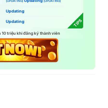
Updating
(UPDATING)
(UPDATING)
Updating
TIPS
Updating
10 triệu khi đăng ký thành viên