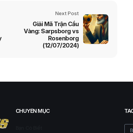
Next Post
Giải Mã Trận Cầu
Vàng: Sarpsborg vs
y
Rosenborg
(12/07/2024)
CHUYÊN MỤC
TA
Bạn Có Biết
B