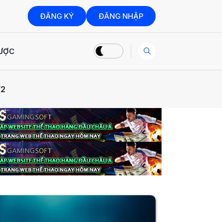
ĐĂNG KÝ
ĐĂNG NHẬP
CƯỢC
/2