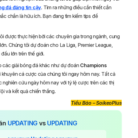
ng đá đáng tin cậy
. Tìm ra những điều cần thiết cần
ắc chắn là hữu ích. Bạn đang tìm kiếm tips để
ôi được thực hiện bởi các chuyên gia trong ngành, cung
 lớn. Chúng tôi dự đoán cho La Liga, Premier League,
 đấu lớn trên thế giới.
 các giải bóng đá khác như dự đoán
Champions
ời khuyên cá cược của chúng tôi ngay hôm nay. Tất cả
 nghiên cứu ngày hôm nay với tỷ lệ cược trên các thị
ội và kết quả chiến thắng.
Tiểu Bảo – SoikeoPlus
oán
UPDATING
vs
UPDATING