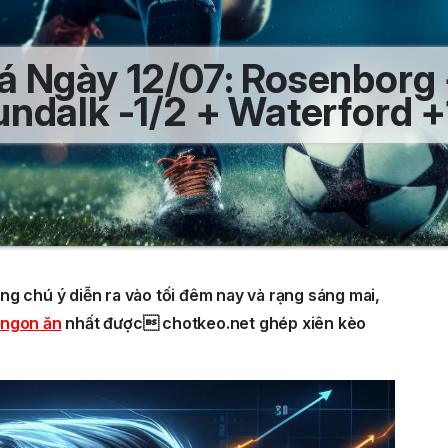
á Ngày 12/07: Rosenborg 
ndalk -1/2 + Waterford +
ng chú ý diễn ra vào tối đêm nay và rạng sáng mai,
 ngon ăn
nhất được chotkeo.net ghép xiên kèo