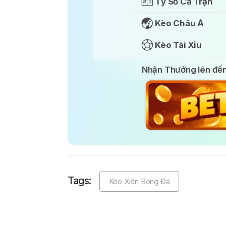
Tỷ Số Cả Trận
Kèo Châu Á
Kèo Tài Xỉu
Nhận Thưởng lên đến 
Tags:
Kèo Xiên Bóng Đá