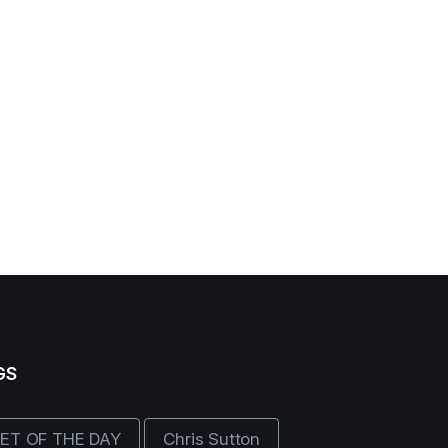
GS
ET OF THE DAY
Chris Sutton