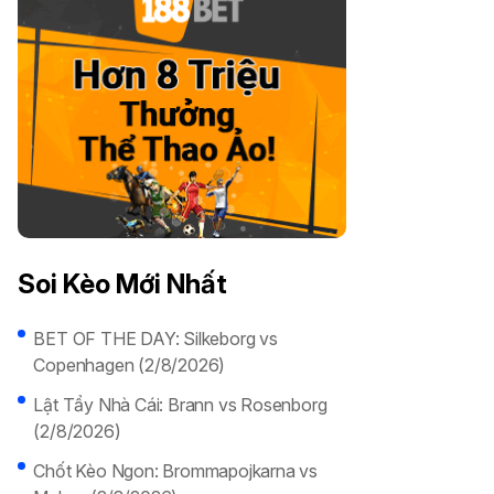
Soi Kèo Mới Nhất
BET OF THE DAY: Silkeborg vs
Copenhagen (2/8/2026)
Lật Tẩy Nhà Cái: Brann vs Rosenborg
(2/8/2026)
Chốt Kèo Ngon: Brommapojkarna vs