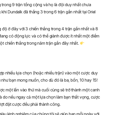
trong 9 trận tổng cộng và họ là đội duy nhất chưa
khi Dundalk đã thắng 3 trong 6 trận gần nhất tại Oriel
 độ ở đây với 3 chiến thắng trong 4 trận gần nhất và 8
 đang có động lực và có thể giành được ít nhất một điểm
ột chiến thắng trong năm trận gần đây nhất.
hợp nhiều lựa chọn (hoặc nhiều trận) vào một cược duy
u như bạn mong muốn, cho dù đó là ba, bốn, 10 hay 15!
cược một lần vào thứ mà cuối cùng sẽ trở thành một canh
là do nếu ngay cả một lựa chọn làm bạn thất vọng, cược
lượt đặt cược đều phải thành công.
iàu kinh nghiệm của chúng tôi sẽ giúp bạn mỗi ngày với