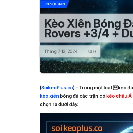
TIN NỘI GIÁN
Kèo Xiên Bóng Đ
Rovers +3/4 + Du
Tháng 7 12, 2024
0
(
SoikeoPlus.co
) – Trong một loạt kèo đá
kèo xiên
bóng đá các trận có
kèo châu Á
chọn ra dưới đây.