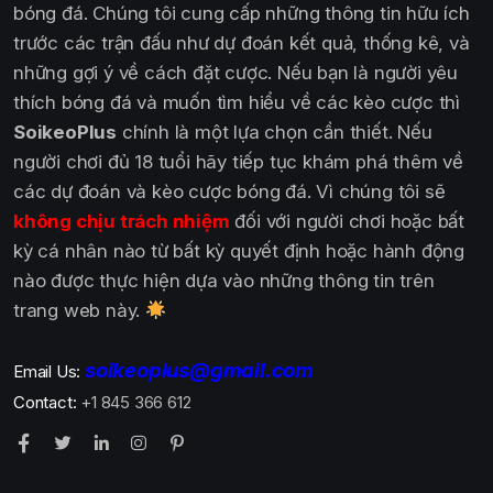
bóng đá. Chúng tôi cung cấp những thông tin hữu ích
trước các trận đấu như dự đoán kết quả, thống kê, và
những gợi ý về cách đặt cược. Nếu bạn là người yêu
thích bóng đá và muốn tìm hiểu về các kèo cược thì
SoikeoPlus
chính là một lựa chọn cần thiết. Nếu
người chơi đủ 18 tuổi hãy tiếp tục khám phá thêm về
các dự đoán và kèo cược bóng đá. Vì chúng tôi sẽ
không chịu trách nhiệm
đối với người chơi hoặc bất
kỳ cá nhân nào từ bất kỳ quyết định hoặc hành động
nào được thực hiện dựa vào những thông tin trên
trang web này.
soikeoplus@gmail.com
Email Us:
Contact:
+1 845 366 612