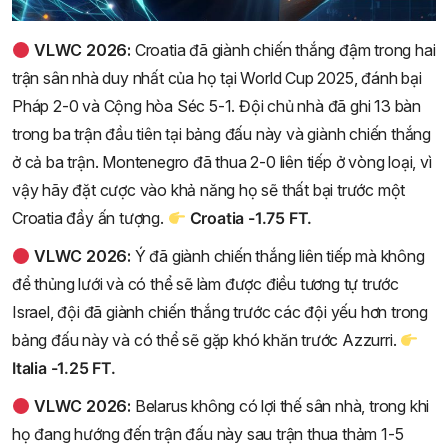
VLWC 2026:
Croatia đã giành chiến thắng đậm trong hai
trận sân nhà duy nhất của họ tại World Cup 2025, đánh bại
Pháp 2-0 và Cộng hòa Séc 5-1. Đội chủ nhà đã ghi 13 bàn
trong ba trận đầu tiên tại bảng đấu này và giành chiến thắng
ở cả ba trận. Montenegro đã thua 2-0 liên tiếp ở vòng loại, vì
vậy hãy đặt cược vào khả năng họ sẽ thất bại trước một
Croatia đầy ấn tượng.
Croatia -1.75 FT.
VLWC 2026:
Ý đã giành chiến thắng liên tiếp mà không
để thủng lưới và có thể sẽ làm được điều tương tự trước
Israel, đội đã giành chiến thắng trước các đội yếu hơn trong
bảng đấu này và có thể sẽ gặp khó khăn trước Azzurri.
Italia -1.25 FT.
VLWC 2026:
Belarus không có lợi thế sân nhà, trong khi
họ đang hướng đến trận đấu này sau trận thua thảm 1-5