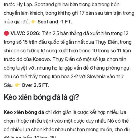
trước Hy Lạp. Scotland ghi hai bàn trong ba trong bốn
chuyến làm khách, trong khi họ ghi 17 bàn sau tám trận trong
mùa giải đó.
Scotland -1 FT.
VLWC 2026:
Trên 2,5 bàn thắng đã xuất hiện trong 12
trong số 15 trận đấu quốc tế gần nhất của Thụy Điển, trong
khi con số tương tự cũng xuất hiện trong 10 trong số 11 trận
trước đó của Kosovo. Thụy Điển có một số lựa chọn tấn
công tuyệt vời, nhưng họ lại gặp vấn đề ở hàng phòng ngự,
như có thể thấy trong trận hòa 2-2 với Slovenia vào thứ
Sáu.
Over 2.5 FT.
Kèo xiên bóng đá
là gì?
Kèo xiên bóng đá
chỉ đơn giản là cược kết hợp nhiều lựa
chọn (hoặc nhiều trận) vào một cược duy nhất. Nó có thể
có nhiều lựa chọn khác nhau như bạn mong muốn, cho dù