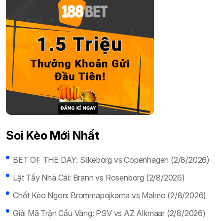
Soi Kèo Mới Nhất
BET OF THE DAY: Silkeborg vs Copenhagen (2/8/2026)
Lật Tẩy Nhà Cái: Brann vs Rosenborg (2/8/2026)
Chốt Kèo Ngon: Brommapojkarna vs Malmo (2/8/2026)
Giải Mã Trận Cầu Vàng: PSV vs AZ Alkmaar (2/8/2026)