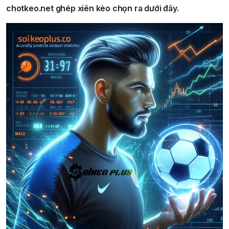
chotkeo.net ghép xiên kèo chọn ra dưới đây.