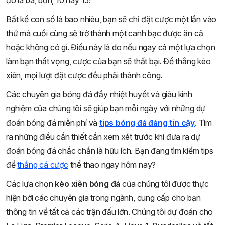
đó là ba, bốn, 10 hay 15!
Bất kể con số là bao nhiêu, bạn sẽ chỉ đặt cược một lần vào
thứ mà cuối cùng sẽ trở thành một canh bạc được ăn cả
hoặc không có gì. Điều này là do nếu ngay cả một lựa chọn
làm bạn thất vọng, cược của bạn sẽ thất bại. Để thắng kèo
xiên, mọi lượt đặt cược đều phải thành công.
Các chuyên gia bóng đá đầy nhiệt huyết và giàu kinh
nghiệm của chúng tôi sẽ giúp bạn mỗi ngày với những dự
đoán bóng đá miễn phí và
tips bóng đá đáng tin cậy
. Tìm
ra những điều cần thiết cần xem xét trước khi đưa ra dự
đoán bóng đá chắc chắn là hữu ích. Bạn đang tìm kiếm tips
để
thắng cá cược
thể thao ngay hôm nay?
Các lựa chọn
kèo xiên bóng đá
của chúng tôi được thực
hiện bởi các chuyên gia trong ngành, cung cấp cho bạn
thông tin về tất cả các trận đấu lớn. Chúng tôi dự đoán cho