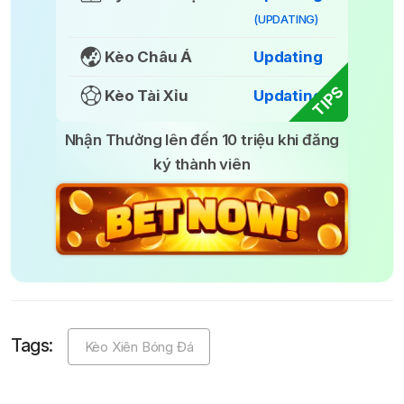
(UPDATING)
Kèo Châu Á
Updating
TIPS
Kèo Tài Xỉu
Updating
Nhận Thưởng lên đến 10 triệu khi đăng
ký thành viên
Tags:
Kèo Xiên Bóng Đá