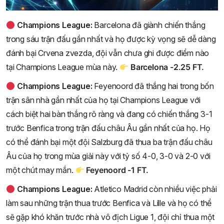
Champions League:
Barcelona đã giành chiến thắng
trong sáu trận đấu gần nhất và họ được kỳ vọng sẽ dễ dàng
đánh bại Crvena zvezda, đội vẫn chưa ghi được điểm nào
tại Champions League mùa này.
Barcelona -2.25 FT.
Champions League:
Feyenoord đã thắng hai trong bốn
trận sân nhà gần nhất của họ tại Champions League với
cách biệt hai bàn thắng rõ ràng và đang có chiến thắng 3-1
trước Benfica trong trận đấu châu Âu gần nhất của họ. Họ
có thể đánh bại một đội Salzburg đã thua ba trận đấu châu
Âu của họ trong mùa giải này với tỷ số 4-0, 3-0 và 2-0 với
một chút may mắn.
Feyenoord -1 FT.
Champions League:
Atletico Madrid còn nhiều việc phải
làm sau những trận thua trước Benfica và Lille và họ có thể
sẽ gặp khó khăn trước nhà vô địch Ligue 1, đội chỉ thua một