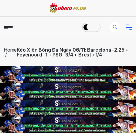
Home
Kèo Xiên Bóng Đá Ngày 06/11: Barcelona -2.25 +
Feyenoord -1 + PSG -3/4 + Brest +1/4