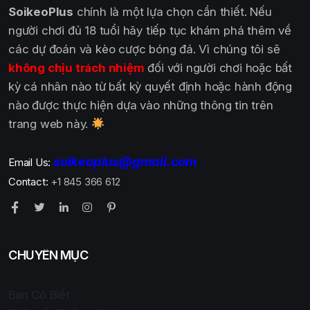
SoikeoPlus
chính là một lựa chọn cần thiết. Nếu
người chơi đủ 18 tuổi hãy tiếp tục khám phá thêm về
các dự đoán và kèo cược bóng đá. Vì chúng tôi sẽ
không chịu trách nhiệm
đối với người chơi hoặc bất
kỳ cá nhân nào từ bất kỳ quyết định hoặc hành động
nào được thực hiện dựa vào những thông tin trên
trang web này.
soikeoplus@gmail.com
Email Us:
Contact:
+1 845 366 612
CHUYÊN MỤC
Bạn Có Biết