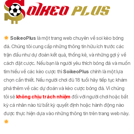
SoikeoPlus
là một trang web chuyên về soi kèo bóng
đá. Chúng tôi cung cấp những thông tin hữu ích trước các
trận đấu như dự đoán kết quả, thống kê, và những gợi ý về
cách đặt cược. Nếu bạn là người yêu thích bóng đá và muốn
tìm hiểu về các kèo cược thì
SoikeoPlus
chính là một lựa
chọn cần thiết. Nếu người chơi đủ 18 tuổi hãy tiếp tục khám
phá thêm về các dự đoán và kèo cược bóng đá. Vì chúng
tôi sẽ
không chịu trách nhiệm
đối với người chơi hoặc bất
kỳ cá nhân nào từ bất kỳ quyết định hoặc hành động nào
được thực hiện dựa vào những thông tin trên trang web này.