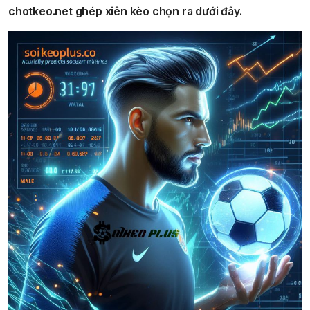
chotkeo.net ghép xiên kèo chọn ra dưới đây.