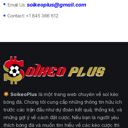
soikeoplus@gmail.com
Email Us:
Contact:
+1 845 366 612
SoikeoPlus
là một trang web chuyên về soi kèo
bóng đá. Chúng tôi cung cấp những thông tin hữu ích
trước các trận đấu như dự đoán kết quả, thống kê, và
những gợi ý về cách đặt cược. Nếu bạn là người yêu
thích bóng đá và muốn tìm hiểu về các kèo cược thì