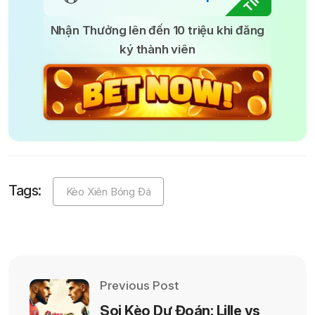
TIPS
Nhận Thưởng lên đến 10 triệu khi đăng
ký thành viên
Tags:
Kèo Xiên Bóng Đá
Previous Post
Soi Kèo Dự Đoán: Lille vs