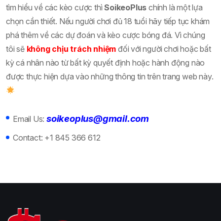
tìm hiểu về các kèo cược thì
SoikeoPlus
chính là một lựa
chọn cần thiết. Nếu người chơi đủ 18 tuổi hãy tiếp tục khám
phá thêm về các dự đoán và kèo cược bóng đá. Vì chúng
tôi sẽ
không chịu trách nhiệm
đối với người chơi hoặc bất
kỳ cá nhân nào từ bất kỳ quyết định hoặc hành động nào
được thực hiện dựa vào những thông tin trên trang web này.
soikeoplus@gmail.com
Email Us:
Contact:
+1 845 366 612