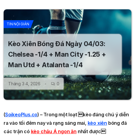
TIN NỘI GIÁN
Kèo Xiên Bóng Đá Ngày 04/03:
Chelsea -1/4 + Man City -1.25 +
Man Utd + Atalanta -1/4
Tháng 3 4, 2026
0
(
SoikeoPlus.co
) – Trong một loạt kèo đáng chú ý diễn
ra vào tối đêm nay và rạng sáng mai,
kèo xiên
bóng đá
các trận có
kèo châu Á ngon ăn
nhất được