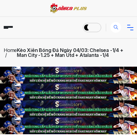
Home
Kèo Xiên Bóng Đá Ngày 04/03: Chelsea -1/4 +
Man City -1.25 + Man Utd + Atalanta -1/4