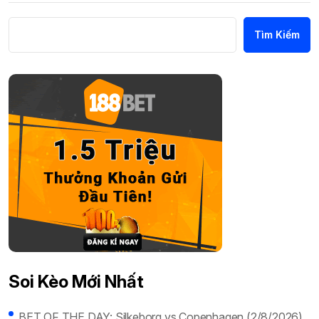
Tìm Kiếm
Soi Kèo Mới Nhất
BET OF THE DAY: Silkeborg vs Copenhagen (2/8/2026)