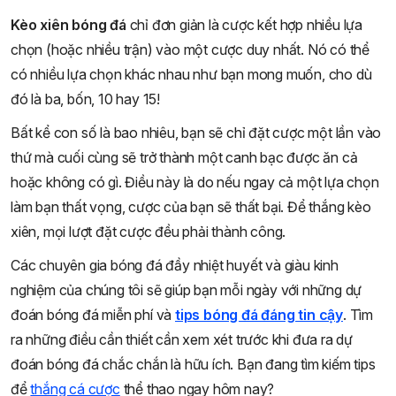
Kèo xiên bóng đá
chỉ đơn giản là cược kết hợp nhiều lựa
chọn (hoặc nhiều trận) vào một cược duy nhất. Nó có thể
có nhiều lựa chọn khác nhau như bạn mong muốn, cho dù
đó là ba, bốn, 10 hay 15!
Bất kể con số là bao nhiêu, bạn sẽ chỉ đặt cược một lần vào
thứ mà cuối cùng sẽ trở thành một canh bạc được ăn cả
hoặc không có gì. Điều này là do nếu ngay cả một lựa chọn
làm bạn thất vọng, cược của bạn sẽ thất bại. Để thắng kèo
xiên, mọi lượt đặt cược đều phải thành công.
Các chuyên gia bóng đá đầy nhiệt huyết và giàu kinh
nghiệm của chúng tôi sẽ giúp bạn mỗi ngày với những dự
đoán bóng đá miễn phí và
tips bóng đá đáng tin cậy
. Tìm
ra những điều cần thiết cần xem xét trước khi đưa ra dự
đoán bóng đá chắc chắn là hữu ích. Bạn đang tìm kiếm tips
để
thắng cá cược
thể thao ngay hôm nay?