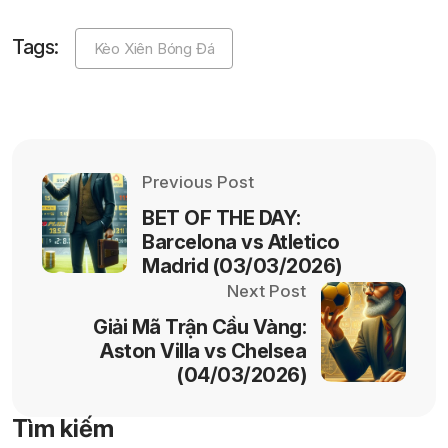
Tags:
Kèo Xiên Bóng Đá
Previous Post
BET OF THE DAY:
Barcelona vs Atletico
Madrid (03/03/2026)
Next Post
Giải Mã Trận Cầu Vàng:
Aston Villa vs Chelsea
(04/03/2026)
Tìm kiếm