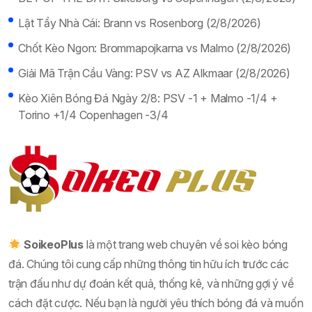
Lật Tẩy Nhà Cái: Brann vs Rosenborg (2/8/2026)
Chốt Kèo Ngon: Brommapojkarna vs Malmo (2/8/2026)
Giải Mã Trận Cầu Vàng: PSV vs AZ Alkmaar (2/8/2026)
Kèo Xiên Bóng Đá Ngày 2/8: PSV -1 + Malmo -1/4 +
Torino +1/4 Copenhagen -3/4
SoikeoPlus
là một trang web chuyên về soi kèo bóng
đá. Chúng tôi cung cấp những thông tin hữu ích trước các
trận đấu như dự đoán kết quả, thống kê, và những gợi ý về
cách đặt cược. Nếu bạn là người yêu thích bóng đá và muốn