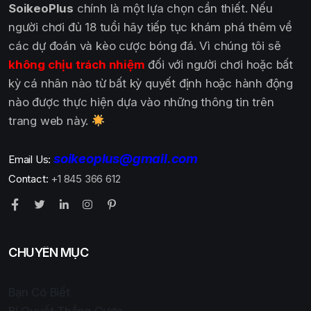
SoikeoPlus
chính là một lựa chọn cần thiết. Nếu
người chơi đủ 18 tuổi hãy tiếp tục khám phá thêm về
các dự đoán và kèo cược bóng đá. Vì chúng tôi sẽ
không chịu trách nhiệm
đối với người chơi hoặc bất
kỳ cá nhân nào từ bất kỳ quyết định hoặc hành động
nào được thực hiện dựa vào những thông tin trên
trang web này.
soikeoplus@gmail.com
Email Us:
Contact:
+1 845 366 612
CHUYÊN MỤC
Bạn Có Biết