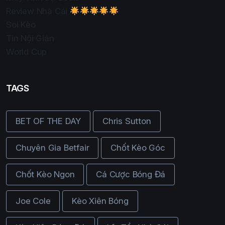
Review Nhà Cái
Soi Kèo
Tin Nội Gián
World Cup
TAGS
BET OF THE DAY
Chris Sutton
Chuyên Gia Betfair
Chốt Kèo Góc
Chốt Kèo Ngon
Cá Cược Bóng Đá
Joe Cole
Kèo Xiên Bóng