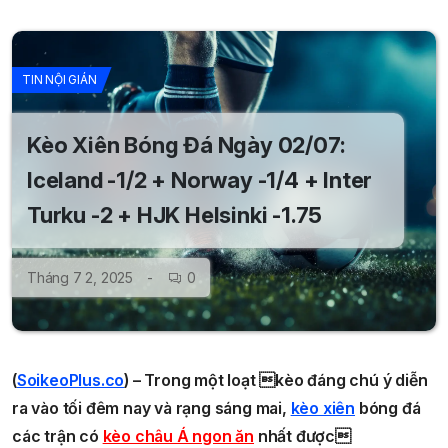
TIN NỘI GIÁN
Kèo Xiên Bóng Đá Ngày 02/07:
Iceland -1/2 + Norway -1/4 + Inter
Turku -2 + HJK Helsinki -1.75
Tháng 7 2, 2025
0
(
SoikeoPlus.co
) – Trong một loạt kèo đáng chú ý diễn
ra vào tối đêm nay và rạng sáng mai,
kèo xiên
bóng đá
các trận có
kèo châu Á ngon ăn
nhất được