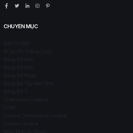
CHUYÊN MỤC
Bạn Có Biết
Bí Quyết Thắng Cược
Bóng Đá Anh
Bóng Đá Đức
Bóng Đá Pháp
Bóng Đá Tây Ban Nha
Bóng Đá Ý
Champions League
EURO
Europa Conference League
Europa League
Máy Tính Dự Đoán