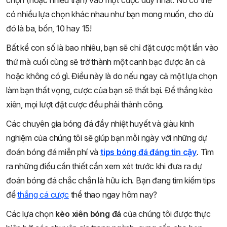
chọn (hoặc nhiều trận) vào một cược duy nhất. Nó có thể
có nhiều lựa chọn khác nhau như bạn mong muốn, cho dù
đó là ba, bốn, 10 hay 15!
Bất kể con số là bao nhiêu, bạn sẽ chỉ đặt cược một lần vào
thứ mà cuối cùng sẽ trở thành một canh bạc được ăn cả
hoặc không có gì. Điều này là do nếu ngay cả một lựa chọn
làm bạn thất vọng, cược của bạn sẽ thất bại. Để thắng kèo
xiên, mọi lượt đặt cược đều phải thành công.
Các chuyên gia bóng đá đầy nhiệt huyết và giàu kinh
nghiệm của chúng tôi sẽ giúp bạn mỗi ngày với những dự
đoán bóng đá miễn phí và
tips bóng đá đáng tin cậy
. Tìm
ra những điều cần thiết cần xem xét trước khi đưa ra dự
đoán bóng đá chắc chắn là hữu ích. Bạn đang tìm kiếm tips
để
thắng cá cược
thể thao ngay hôm nay?
Các lựa chọn
kèo xiên bóng đá
của chúng tôi được thực