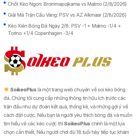
Chốt Kèo Ngon: Brommapojkarna vs Malmo (2/8/2026)
Giải Mã Trận Cầu Vàng: PSV vs AZ Alkmaar (2/8/2026)
Kèo Xiên Bóng Đá Ngày 2/8: PSV -1 + Malmo -1/4 +
Torino +1/4 Copenhagen -3/4
SoikeoPlus
là một trang web chuyên về soi kèo bóng
đá. Chúng tôi cung cấp những thông tin hữu ích trước các
trận đấu như dự đoán kết quả, thống kê, và những gợi ý về
cách đặt cược. Nếu bạn là người yêu thích bóng đá và muốn
tìm hiểu về các kèo cược thì
SoikeoPlus
chính là một lựa
chọn cần thiết. Nếu người chơi đủ 18 tuổi hãy tiếp tục khám