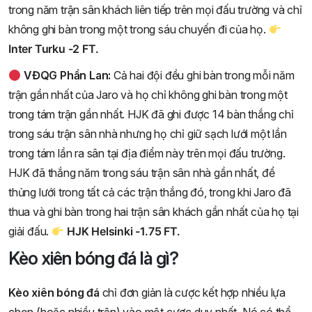
trong năm trận sân khách liên tiếp trên mọi đấu trường và chỉ
không ghi bàn trong một trong sáu chuyến đi của họ.
Inter Turku -2 FT.
VĐQG Phần Lan:
Cả hai đội đều ghi bàn trong mỗi năm
trận gần nhất của Jaro và họ chỉ không ghi bàn trong một
trong tám trận gần nhất. HJK đã ghi được 14 bàn thắng chỉ
trong sáu trận sân nhà nhưng họ chỉ giữ sạch lưới một lần
trong tám lần ra sân tại địa điểm này trên mọi đấu trường.
HJK đã thắng năm trong sáu trận sân nhà gần nhất, để
thủng lưới trong tất cả các trận thắng đó, trong khi Jaro đã
thua và ghi bàn trong hai trận sân khách gần nhất của họ tại
giải đấu.
HJK Helsinki -1.75 FT.
Kèo xiên bóng đá
là gì?
Kèo xiên bóng đá
chỉ đơn giản là cược kết hợp nhiều lựa