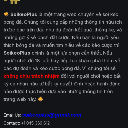
SoikeoPlus
là một trang web chuyên về soi kèo
bóng đá. Chúng tôi cung cấp những thông tin hữu ích
trước các trận đấu như dự đoán kết quả, thống kê, và
những gợi ý về cách đặt cược. Nếu bạn là người yêu
thích bóng đá và muốn tìm hiểu về các kèo cược thì
SoikeoPlus
chính là một lựa chọn cần thiết. Nếu
người chơi đủ 18 tuổi hãy tiếp tục khám phá thêm về
các dự đoán và kèo cược bóng đá. Vì chúng tôi sẽ
không chịu trách nhiệm
đối với người chơi hoặc bất
kỳ cá nhân nào từ bất kỳ quyết định hoặc hành động
nào được thực hiện dựa vào những thông tin trên
trang web này.
soikeoplus@gmail.com
Email Us:
Contact:
+1 845 366 612