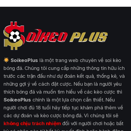
SoikeoPlus
là một trang web chuyên về soi kèo
bóng đá. Chúng tôi cung cấp những thông tin hữu ích
trước các trận đấu như dự đoán kết quả, thống kê, và
những gợi ý về cách đặt cược. Nếu bạn là người yêu
thích bóng đá và muốn tìm hiểu về các kèo cược thì
SoikeoPlus
chính là một lựa chọn cần thiết. Nếu
người chơi đủ 18 tuổi hãy tiếp tục khám phá thêm về
các dự đoán và kèo cược bóng đá. Vì chúng tôi sẽ
không chịu trách nhiệm
đối với người chơi hoặc bất