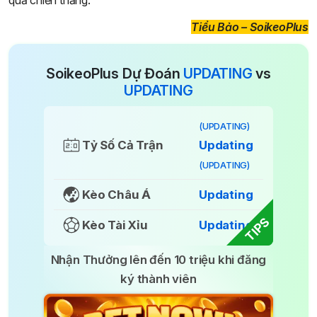
quả chiến thắng.
Tiểu Bảo – SoikeoPlus
SoikeoPlus Dự Đoán
UPDATING
vs
UPDATING
(UPDATING)
Tỷ Số Cả Trận
Updating
(UPDATING)
Kèo Châu Á
Updating
TIPS
Kèo Tài Xỉu
Updating
Nhận Thưởng lên đến 10 triệu khi đăng
ký thành viên