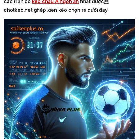
các trận có
kèo châu Á ngon ăn
nhất được
chotkeo.net ghép xiên kèo chọn ra dưới đây.