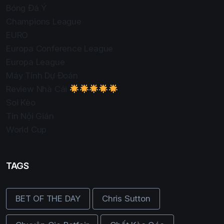
Bóng Đá Ý
Champions League
EURO
Europa Conference League
Europa League
Máy Tính Dự Đoán
Review Nhà Cái
Soi Kèo
Tin Nội Gián
World Cup
TAGS
BET OF THE DAY
Chris Sutton