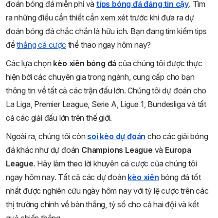
đoán bóng đá miễn phí và
tips bóng đá đáng tin cậy
. Tìm
ra những điều cần thiết cần xem xét trước khi đưa ra dự
đoán bóng đá chắc chắn là hữu ích. Bạn đang tìm kiếm tips
để
thắng cá cược
thể thao ngay hôm nay?
Các lựa chọn
kèo xiên bóng đá
của chúng tôi được thực
hiện bởi các chuyên gia trong ngành, cung cấp cho bạn
thông tin về tất cả các trận đấu lớn. Chúng tôi dự đoán cho
La Liga, Premier League, Serie A, Ligue 1, Bundesliga và tất
cả các giải đấu lớn trên thế giới.
Ngoài ra, chúng tôi còn
soi kèo dự đoán
cho các giải bóng
đá khác như dự đoán
Champions League
và
Europa
League
. Hãy làm theo lời khuyên cá cược của chúng tôi
ngay hôm nay. Tất cả các dự đoán
kèo xiên
bóng đá tốt
nhất được nghiên cứu ngày hôm nay với tỷ lệ cược trên các
thị trường chính về bàn thắng, tỷ số cho cả hai đội và kết