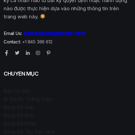
kỳ cá nhân nào từ bất kỳ quyết định hoặc hành động
nào được thực hiện dựa vào những thông tin trên
trang web này.
soikeoplus@gmail.com
Email Us:
Contact:
+1 845 366 612
CHUYÊN MỤC
Bạn Có Biết
Bí Quyết Thắng Cược
Bóng Đá Anh
Bóng Đá Đức
Bóng Đá Pháp
Bóng Đá Tây Ban Nha