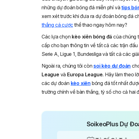
những dự đoán bóng đá miễn phí và
tips bó
xem xét trước khi đưa ra dự đoán bóng đá ch
thắng cá cược
thể thao ngay hôm nay?
Các lựa chọn
kèo xiên bóng đá
của chúng t
cấp cho bạn thông tin về tất cả các trận đấu
Serie A, Ligue 1, Bundesliga và tất cả các giải
Ngoài ra, chúng tôi còn
soi kèo dự đoán
cho
League
và
Europa League
. Hãy làm theo l
các dự đoán
kèo xiên
bóng đá tốt nhất được
trường chính về bàn thắng, tỷ số cho cả hai đ
SoikeoPlus Dự Đ