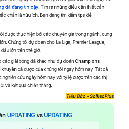
ng đá đáng tin cậy
. Tìm ra những điều cần thiết cần
ắc chắn là hữu ích. Bạn đang tìm kiếm tips để
ôi được thực hiện bởi các chuyên gia trong ngành, cung
 lớn. Chúng tôi dự đoán cho La Liga, Premier League,
 đấu lớn trên thế giới.
 các giải bóng đá khác như dự đoán
Champions
ời khuyên cá cược của chúng tôi ngay hôm nay. Tất cả
 nghiên cứu ngày hôm nay với tỷ lệ cược trên các thị
ội và kết quả chiến thắng.
Tiểu Bảo – SoikeoPlus
oán
UPDATING
vs
UPDATING