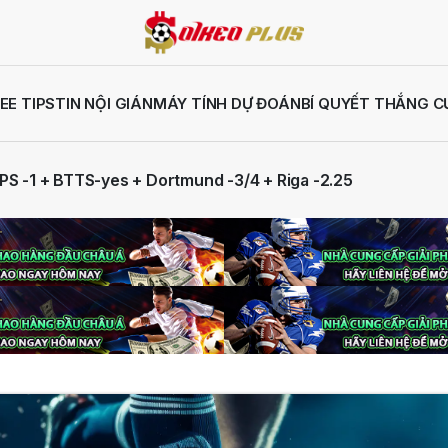
EE TIPS
TIN NỘI GIÁN
MÁY TÍNH DỰ ĐOÁN
BÍ QUYẾT THẮNG 
PS -1 + BTTS-yes + Dortmund -3/4 + Riga -2.25