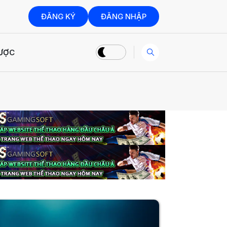
ĐĂNG KÝ
ĐĂNG NHẬP
CƯỢC