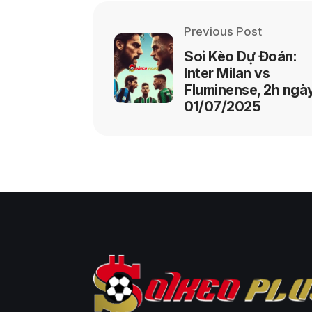
Previous Post
Soi Kèo Dự Đoán:
Inter Milan vs
Fluminense, 2h ngà
01/07/2025