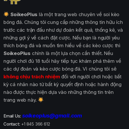
SoikeoPlus
là một trang web chuyên về soi kèo
bóng đá. Chúng tôi cung cấp những thông tin hữu ích
trước các trận đấu như dự đoán kết quả, thống kê, và
những gợi ý về cách đặt cược. Nếu bạn là người yêu
thích bóng đá và muốn tìm hiểu về các kèo cược thì
SoikeoPlus
chính là một lựa chọn cần thiết. Nếu
người chơi đủ 18 tuổi hãy tiếp tục khám phá thêm về
các dự đoán và kèo cược bóng đá. Vì chúng tôi sẽ
không chịu trách nhiệm
đối với người chơi hoặc bất
kỳ cá nhân nào từ bất kỳ quyết định hoặc hành động
nào được thực hiện dựa vào những thông tin trên
trang web này.
soikeoplus@gmail.com
Email Us:
Contact:
+1 845 366 612