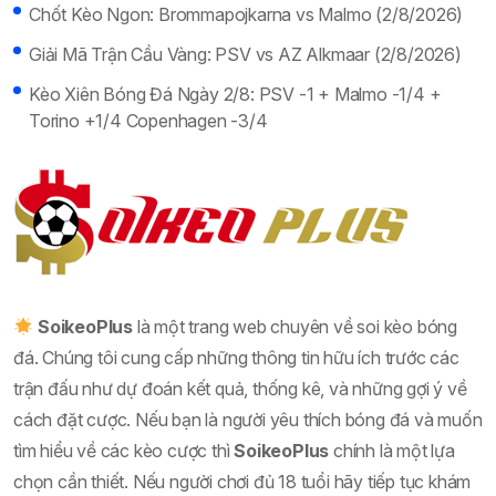
Chốt Kèo Ngon: Brommapojkarna vs Malmo (2/8/2026)
Giải Mã Trận Cầu Vàng: PSV vs AZ Alkmaar (2/8/2026)
Kèo Xiên Bóng Đá Ngày 2/8: PSV -1 + Malmo -1/4 +
Torino +1/4 Copenhagen -3/4
SoikeoPlus
là một trang web chuyên về soi kèo bóng
đá. Chúng tôi cung cấp những thông tin hữu ích trước các
trận đấu như dự đoán kết quả, thống kê, và những gợi ý về
cách đặt cược. Nếu bạn là người yêu thích bóng đá và muốn
tìm hiểu về các kèo cược thì
SoikeoPlus
chính là một lựa
chọn cần thiết. Nếu người chơi đủ 18 tuổi hãy tiếp tục khám