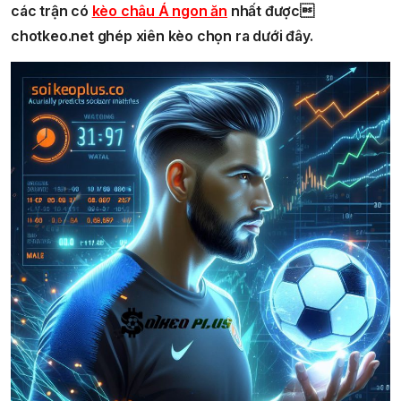
các trận có
kèo châu Á ngon ăn
nhất được
chotkeo.net ghép xiên kèo chọn ra dưới đây.