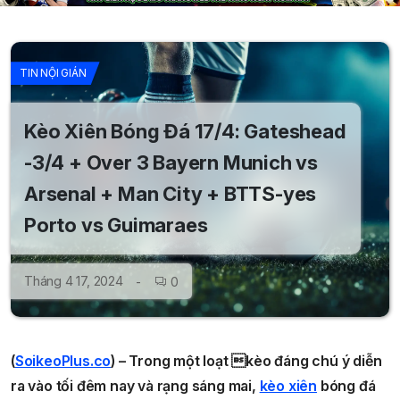
TIN NỘI GIÁN
Kèo Xiên Bóng Đá 17/4: Gateshead
-3/4 + Over 3 Bayern Munich vs
Arsenal + Man City + BTTS-yes
Porto vs Guimaraes
Tháng 4 17, 2024
0
(
SoikeoPlus.co
) – Trong một loạt kèo đáng chú ý diễn
ra vào tối đêm nay và rạng sáng mai,
kèo xiên
bóng đá