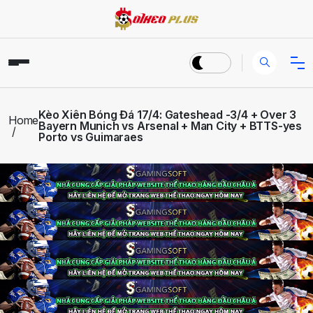
Kèo Xiên Bóng Đá 17/4: Gateshead -3/4 + Over 3
Home
Bayern Munich vs Arsenal + Man City + BTTS-yes
Porto vs Guimaraes