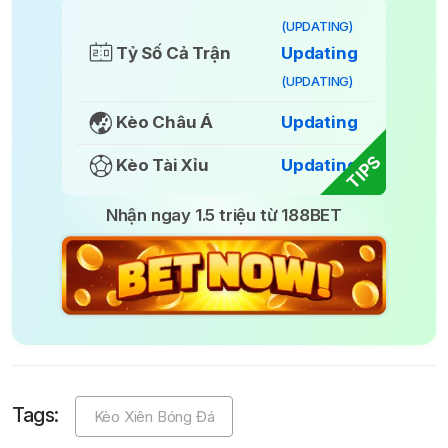
(UPDATING)
Tỷ Số Cả Trận
Updating
(UPDATING)
Kèo Châu Á
Updating
TIPS
Kèo Tài Xỉu
Updating
Nhận ngay 1.5 triệu từ 188BET
Tags:
Kèo Xiên Bóng Đá