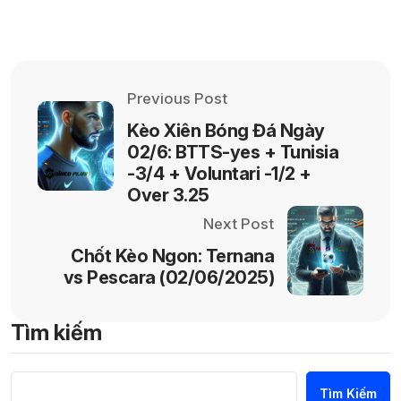
Previous Post
Kèo Xiên Bóng Đá Ngày
02/6: BTTS-yes + Tunisia
-3/4 + Voluntari -1/2 +
Over 3.25
Next Post
Chốt Kèo Ngon: Ternana
vs Pescara (02/06/2025)
Tìm kiếm
Tìm Kiếm