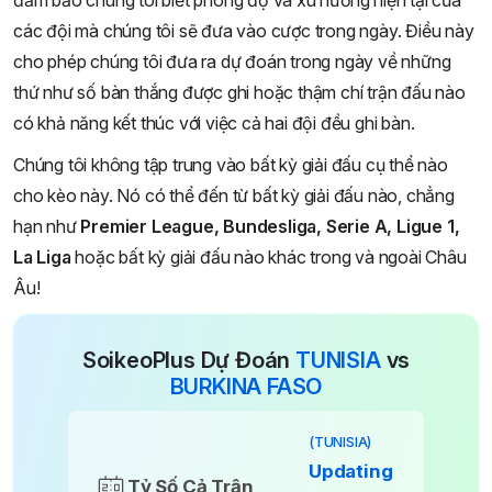
đảm bảo chúng tôi biết phong độ và xu hướng hiện tại của
các đội mà chúng tôi sẽ đưa vào cược trong ngày. Điều này
cho phép chúng tôi đưa ra dự đoán trong ngày về những
thứ như số bàn thắng được ghi hoặc thậm chí trận đấu nào
có khả năng kết thúc với việc cả hai đội đều ghi bàn.
Chúng tôi không tập trung vào bất kỳ giải đấu cụ thể nào
cho kèo này. Nó có thể đến từ bất kỳ giải đấu nào, chẳng
hạn như
Premier League, Bundesliga, Serie A, Ligue 1,
La Liga
hoặc bất kỳ giải đấu nào khác trong và ngoài Châu
Âu!
SoikeoPlus Dự Đoán
TUNISIA
vs
BURKINA FASO
(TUNISIA)
Updating
Tỷ Số Cả Trận