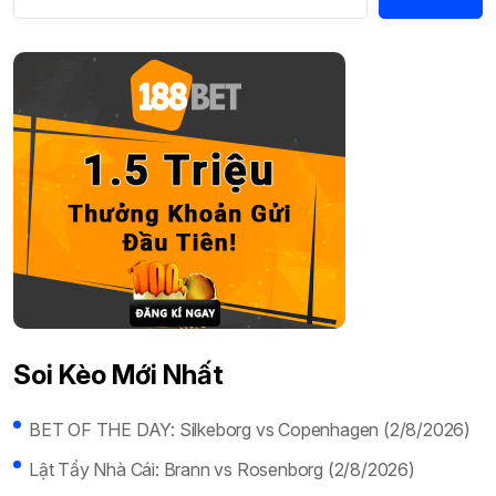
Soi Kèo Mới Nhất
BET OF THE DAY: Silkeborg vs Copenhagen (2/8/2026)
Lật Tẩy Nhà Cái: Brann vs Rosenborg (2/8/2026)