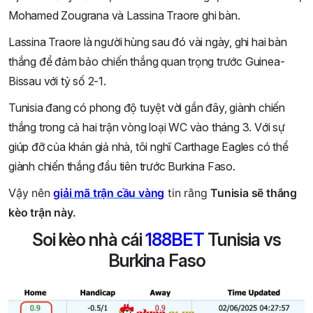
Mohamed Zougrana và Lassina Traore ghi bàn.
Lassina Traore là người hùng sau đó vài ngày, ghi hai bàn
thắng để đảm bảo chiến thắng quan trọng trước Guinea-
Bissau với tỷ số 2-1.
Tunisia đang có phong độ tuyệt vời gần đây, giành chiến
thắng trong cả hai trận vòng loại WC vào tháng 3. Với sự
giúp đỡ của khán giả nhà, tôi nghĩ Carthage Eagles có thể
giành chiến thắng đầu tiên trước Burkina Faso.
V
ậy nên
giải mã trận cầu vàng
tin rằng
Tunisia sẽ thắng
kèo
trận này.
Soi kèo nhà cái
188BET
Tunisia vs
Burkina Faso