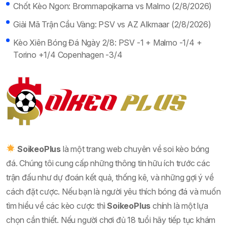
Chốt Kèo Ngon: Brommapojkarna vs Malmo (2/8/2026)
Giải Mã Trận Cầu Vàng: PSV vs AZ Alkmaar (2/8/2026)
Kèo Xiên Bóng Đá Ngày 2/8: PSV -1 + Malmo -1/4 +
Torino +1/4 Copenhagen -3/4
SoikeoPlus
là một trang web chuyên về soi kèo bóng
đá. Chúng tôi cung cấp những thông tin hữu ích trước các
trận đấu như dự đoán kết quả, thống kê, và những gợi ý về
cách đặt cược. Nếu bạn là người yêu thích bóng đá và muốn
tìm hiểu về các kèo cược thì
SoikeoPlus
chính là một lựa
chọn cần thiết. Nếu người chơi đủ 18 tuổi hãy tiếp tục khám