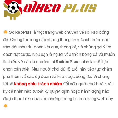
SoikeoPlus
là một trang web chuyên về soi kèo bóng
đá. Chúng tôi cung cấp những thông tin hữu ích trước các
trận đấu như dự đoán kết quả, thống kê, và những gợi ý về
cách đặt cược. Nếu bạn là người yêu thích bóng đá và muốn
tìm hiểu về các kèo cược thì
SoikeoPlus
chính là một lựa
chọn cần thiết. Nếu người chơi đủ 18 tuổi hãy tiếp tục khám
phá thêm về các dự đoán và kèo cược bóng đá. Vì chúng
tôi sẽ
không chịu trách nhiệm
đối với người chơi hoặc bất
kỳ cá nhân nào từ bất kỳ quyết định hoặc hành động nào
được thực hiện dựa vào những thông tin trên trang web này.