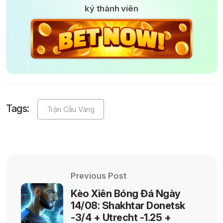
ký thành viên
Tags:
Trận Cầu Vàng
Previous Post
Kèo Xiên Bóng Đá Ngày
14/08: Shakhtar Donetsk
-3/4 + Utrecht -1.25 +