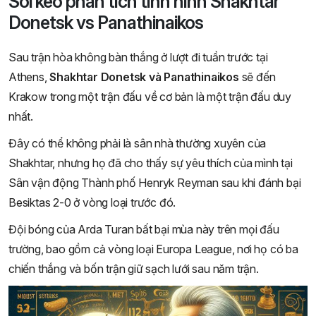
Soi kèo phân tích tình hình Shakhtar
Donetsk vs Panathinaikos
Sau trận hòa không bàn thắng ở lượt đi tuần trước tại
Athens,
Shakhtar Donetsk và Panathinaikos
sẽ đến
Krakow trong một trận đấu về cơ bản là một trận đấu duy
nhất.
Đây có thể không phải là sân nhà thường xuyên của
Shakhtar, nhưng họ đã cho thấy sự yêu thích của mình tại
Sân vận động Thành phố Henryk Reyman sau khi đánh bại
Besiktas 2-0 ở vòng loại trước đó.
Đội bóng của Arda Turan bất bại mùa này trên mọi đấu
trường, bao gồm cả vòng loại Europa League, nơi họ có ba
chiến thắng và bốn trận giữ sạch lưới sau năm trận.