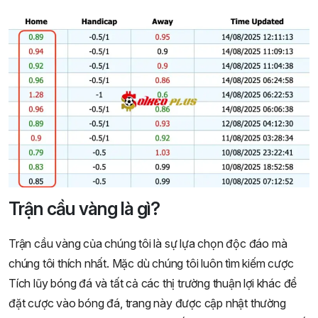
Trận cầu vàng là gì?
Trận cầu vàng của chúng tôi là sự lựa chọn độc đáo mà
chúng tôi thích nhất. Mặc dù chúng tôi luôn tìm kiếm cược
Tích lũy bóng đá và tất cả các thị trường thuận lợi khác để
đặt cược vào bóng đá, trang này được cập nhật thường