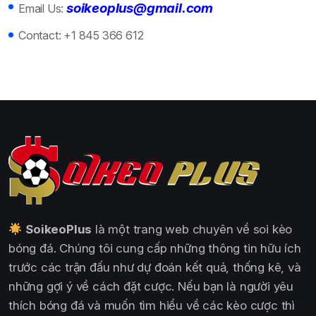
soikeoplus@gmail.com
Email Us:
Contact:
+1 845 366 612
SoikeoPlus
là một trang web chuyên về soi kèo
bóng đá. Chúng tôi cung cấp những thông tin hữu ích
trước các trận đấu như dự đoán kết quả, thống kê, và
những gợi ý về cách đặt cược. Nếu bạn là người yêu
thích bóng đá và muốn tìm hiểu về các kèo cược thì