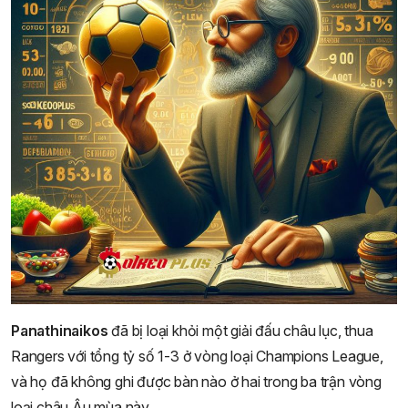
Panathinaikos
đã bị loại khỏi một giải đấu châu lục, thua
Rangers với tổng tỷ số 1-3 ở vòng loại Champions League,
và họ đã không ghi được bàn nào ở hai trong ba trận vòng
loại châu Âu mùa này.