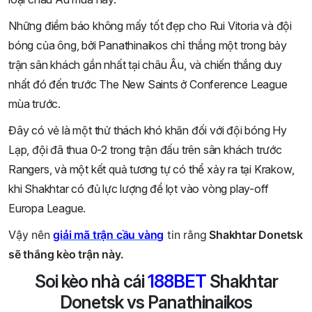
Những điềm báo không mấy tốt đẹp cho Rui Vitoria và đội
bóng của ông, bởi Panathinaikos chỉ thắng một trong bảy
trận sân khách gần nhất tại châu Âu, và chiến thắng duy
nhất đó đến trước The New Saints ở Conference League
mùa trước.
Đây có vẻ là một thử thách khó khăn đối với đội bóng Hy
Lạp, đội đã thua 0-2 trong trận đấu trên sân khách trước
Rangers, và một kết quả tương tự có thể xảy ra tại Krakow,
khi Shakhtar có đủ lực lượng để lọt vào vòng play-off
Europa League.
V
ậy nên
giải mã trận cầu vàng
tin rằng
Shakhtar Donetsk
sẽ thắng kèo
trận này.
Soi kèo nhà cái
188BET
Shakhtar
Donetsk vs Panathinaikos